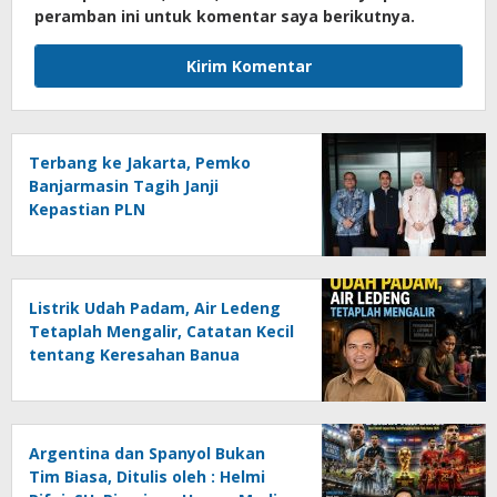
peramban ini untuk komentar saya berikutnya.
Terbang ke Jakarta, Pemko
Banjarmasin Tagih Janji
Kepastian PLN
Listrik Udah Padam, Air Ledeng
Tetaplah Mengalir, Catatan Kecil
tentang Keresahan Banua
Menghadapi Krisis Energi dan
Ancaman Lingkungan, Oleh :
Helmi Rifai, SH
Argentina dan Spanyol Bukan
Tim Biasa, Ditulis oleh : Helmi