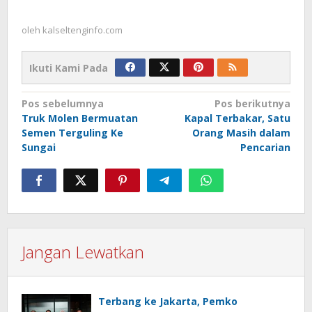
oleh
kalseltenginfo.com
Ikuti Kami Pada
Navigasi
Pos sebelumnya
Pos berikutnya
Truk Molen Bermuatan
Kapal Terbakar, Satu
pos
Semen Terguling Ke
Orang Masih dalam
Sungai
Pencarian
Jangan Lewatkan
Terbang ke Jakarta, Pemko