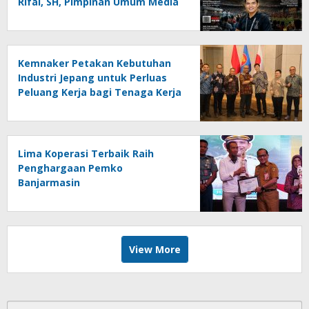
Rifai, SH, Pimpinan Umum Media
Online Kalseltenginfo.com
Kemnaker Petakan Kebutuhan
Industri Jepang untuk Perluas
Peluang Kerja bagi Tenaga Kerja
Indonesia
Lima Koperasi Terbaik Raih
Penghargaan Pemko
Banjarmasin
View More
Cari