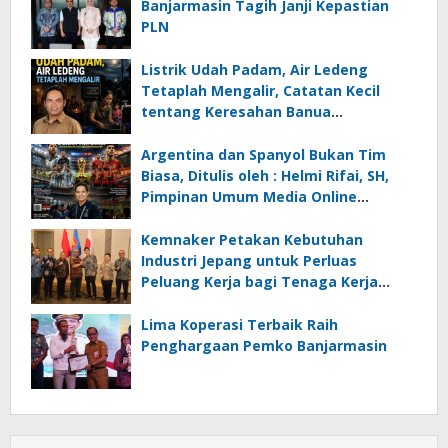
Banjarmasin Tagih Janji Kepastian
PLN
Listrik Udah Padam, Air Ledeng
Tetaplah Mengalir, Catatan Kecil
tentang Keresahan Banua
Menghadapi Krisis Energi dan
Ancaman Lingkungan, Oleh : Helmi
Argentina dan Spanyol Bukan Tim
Rifai, SH
Biasa, Ditulis oleh : Helmi Rifai, SH,
Pimpinan Umum Media Online
Kalseltenginfo.com
Kemnaker Petakan Kebutuhan
Industri Jepang untuk Perluas
Peluang Kerja bagi Tenaga Kerja
Indonesia
Lima Koperasi Terbaik Raih
Penghargaan Pemko Banjarmasin