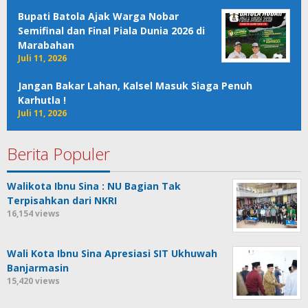
Bupati Batola Ajak Warga Nobar
Semifinal dan Final Piala Dunia 2026 di
Marabahan
Juli 11, 2026
Jangan Bakar Lahan, Kalsel Masuk Siaga Penuh
Karhutla !
Juli 11, 2026
Berita Populer
Walikota Ibnu Sina : NU Bagian Tak
Terpisahkan dari NKRI
16,154 views
Wali Kota Ibnu Sina Apresiasi SIT Ukhuwah
Banjarmasin
15,420 views