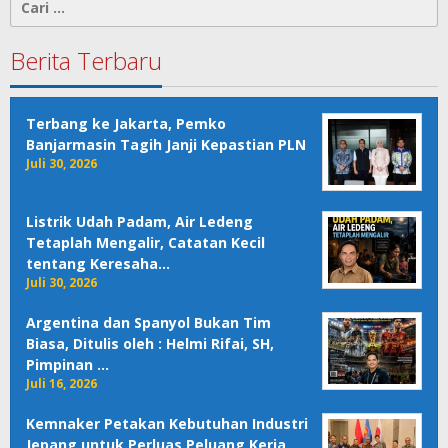
untuk:
Berita Terbaru
Terbang ke Jakarta, Pemko
Banjarmasin Tagih Janji Kepastian PLN
Juli 30, 2026
Listrik Udah Padam, Air Ledeng
Tetaplah Mengalir, Catatan Kecil
tentang Keresaha…
Juli 30, 2026
Argentina dan Spanyol Bukan Tim
Biasa, Ditulis oleh : Helmi Rifai, SH,
Pimpinan …
Juli 16, 2026
Kemnaker Petakan Kebutuhan Industri
Jepang untuk Perluas Peluang Kerja