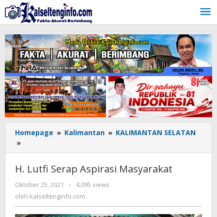
Lewati
ke
konten
Homepage
»
Kalimantan
»
KALIMANTAN SELATAN
»
H.
Lutfi
Serap
H. Lutfi Serap Aspirasi Masyarakat
Aspirasi
Masyarakat
Oktober 25, 2021
oleh
-
4,095 views
kalseltenginfo.com
oleh
kalseltenginfo.com