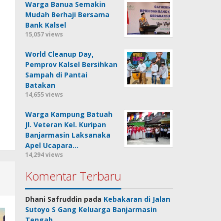
Warga Banua Semakin
Mudah Berhaji Bersama
Bank Kalsel
15,057 views
World Cleanup Day,
Pemprov Kalsel Bersihkan
Sampah di Pantai
Batakan
14,655 views
Warga Kampung Batuah
Jl. Veteran Kel. Kuripan
Banjarmasin Laksanaka
Apel Ucapara…
14,294 views
Komentar Terbaru
Dhani Safruddin
pada
Kebakaran di Jalan
Sutoyo S Gang Keluarga Banjarmasin
Tengah