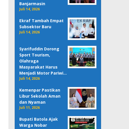
Banjarmasin
Juli 14, 2026
Ekraf Tambah Empat
Subsektor Baru
Juli 14, 2026
Syarifuddin Dorong
Sport Tourism,
Olahraga
Masyarakat Harus
Menjadi Motor Pariwi…
Juli 14, 2026
Kemenpar Pastikan
Libur Sekolah Aman
dan Nyaman
Juli 11, 2026
Bupati Batola Ajak
Warga Nobar