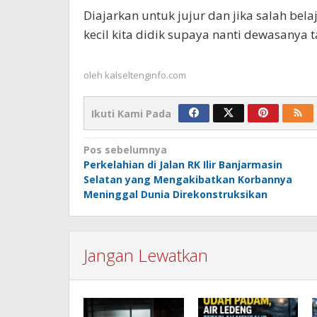
Diajarkan untuk jujur dan jika salah bel
kecil kita didik supaya nanti dewasanya 
oleh
kalseltenginfo.com
Ikuti Kami Pada
Navigasi
Pos sebelumnya
Perkelahian di Jalan RK Ilir Banjarmasin
pos
Selatan yang Mengakibatkan Korbannya
Meninggal Dunia Direkonstruksikan
Jangan Lewatkan