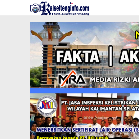
Lewati
ke
konten