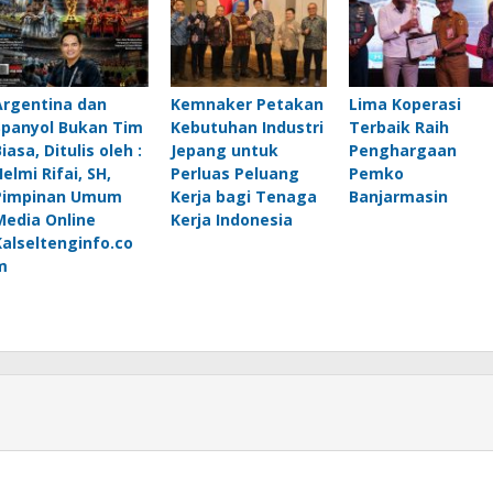
Argentina dan
Kemnaker Petakan
Lima Koperasi
Spanyol Bukan Tim
Kebutuhan Industri
Terbaik Raih
iasa, Ditulis oleh :
Jepang untuk
Penghargaan
elmi Rifai, SH,
Perluas Peluang
Pemko
Pimpinan Umum
Kerja bagi Tenaga
Banjarmasin
Media Online
Kerja Indonesia
Kalseltenginfo.co
m