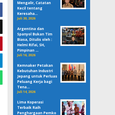
Mengalir, Catatan
Kecil tentang
Keresaha…
Juli 30, 2026
Argentina dan
Spanyol Bukan Tim
Biasa, Ditulis oleh :
Helmi Rifai, SH,
Pimpinan …
Juli 16, 2026
Kemnaker Petakan
Kebutuhan Industri
Jepang untuk Perluas
Peluang Kerja bagi
Tena…
Juli 14, 2026
Lima Koperasi
Terbaik Raih
Penghargaan Pemko