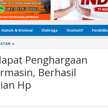
Hukum & Kriminal
Olahraga
Otomatif
Pendidik
LATAN
»
Tiga
Bocah
Mendapat
dapat Penghargaan
Penghargaan
Kapolresta
rmasin, Berhasil
Banjarmasin,
Berhasil
Gagalkan
ian Hp
Pencurian
Hp