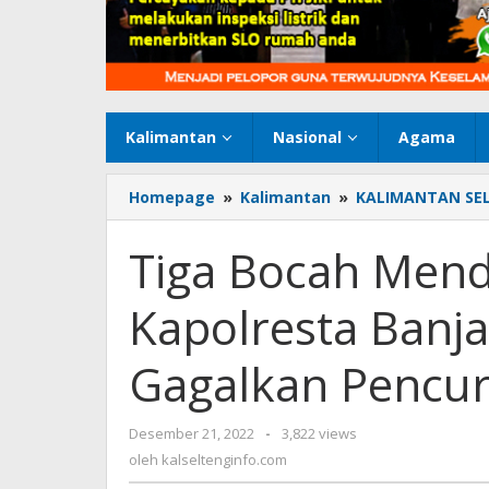
Kalimantan
Nasional
Agama
Homepage
»
Kalimantan
»
KALIMANTAN SE
Tiga Bocah Men
Kapolresta Banja
Gagalkan Pencur
Desember 21, 2022
oleh
-
3,822 views
kalseltenginfo.com
oleh
kalseltenginfo.com