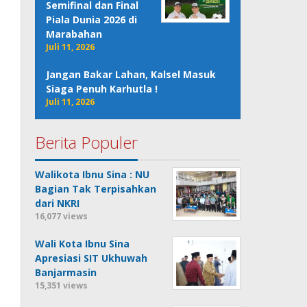
Semifinal dan Final
Piala Dunia 2026 di
Marabahan
Juli 11, 2026
Jangan Bakar Lahan, Kalsel Masuk
Siaga Penuh Karhutla !
Juli 11, 2026
Berita Populer
Walikota Ibnu Sina : NU
Bagian Tak Terpisahkan
dari NKRI
16,077 views
Wali Kota Ibnu Sina
Apresiasi SIT Ukhuwah
Banjarmasin
15,351 views