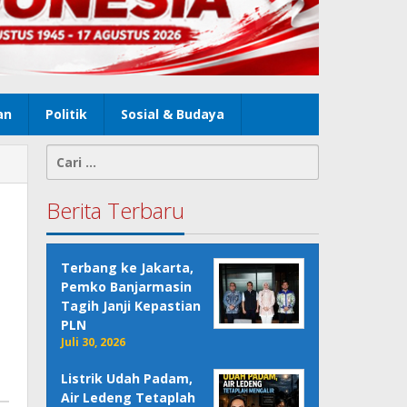
an
Politik
Sosial & Budaya
Cari
untuk:
Berita Terbaru
Terbang ke Jakarta,
Pemko Banjarmasin
Tagih Janji Kepastian
PLN
Juli 30, 2026
Listrik Udah Padam,
Air Ledeng Tetaplah