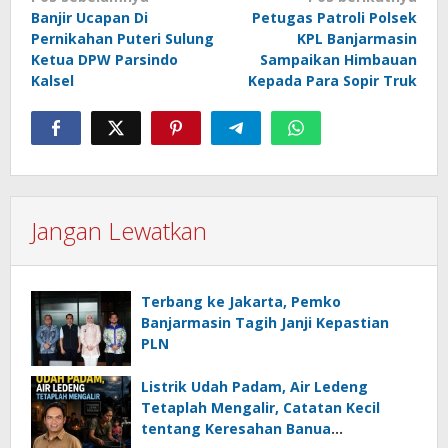
Banjir Ucapan Di
Petugas Patroli Polsek
pos
Pernikahan Puteri Sulung
KPL Banjarmasin
Ketua DPW Parsindo
Sampaikan Himbauan
Kalsel
Kepada Para Sopir Truk
Jangan Lewatkan
Terbang ke Jakarta, Pemko
Banjarmasin Tagih Janji Kepastian
PLN
Listrik Udah Padam, Air Ledeng
Tetaplah Mengalir, Catatan Kecil
tentang Keresahan Banua