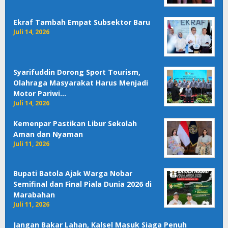
Ekraf Tambah Empat Subsektor Baru
Juli 14, 2026
Syarifuddin Dorong Sport Tourism,
Olahraga Masyarakat Harus Menjadi
Motor Pariwi…
Juli 14, 2026
Kemenpar Pastikan Libur Sekolah
Aman dan Nyaman
Juli 11, 2026
Bupati Batola Ajak Warga Nobar
Semifinal dan Final Piala Dunia 2026 di
Marabahan
Juli 11, 2026
Jangan Bakar Lahan, Kalsel Masuk Siaga Penuh