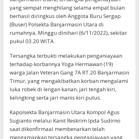
yang sempat menghilang selama empat bulan
berhasil diringkus oleh Anggota Buru Sergap
(Buser) Polsekta Banjarmasin Utara di
rumahnya, Minggu dinihari (6/11/2022), sekitar
pukul 03.20 WITA.
Tersangka terbukti melakukan penganiayaan
terhadap korbannya Yoga Hermawan (19)
warga Jalan Veteran Gang 7A RT.20 Banjarmasin
Timur, yang mengakibatkan korban mengalami
luka robek di lengan kanan, jari tengah kiri,
kelingking serta jari manis kiri putus.
Kapolsekta Banjarmasin Utara Kompol Agus
Sugianto melalui Kanit Reskrim Ipda Sudirno
saat dikonfirmaai membenarkan telah
mengamankan tersangka penganiayaan yang