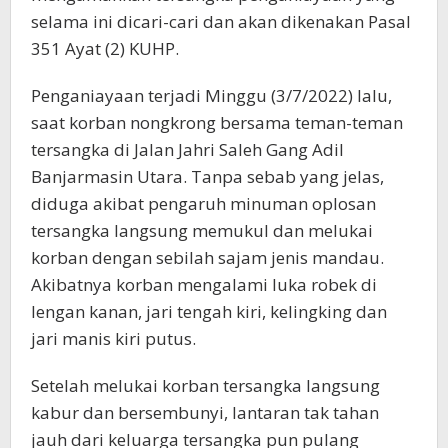
selama ini dicari-cari dan akan dikenakan Pasal
351 Ayat (2) KUHP.
Penganiayaan terjadi Minggu (3/7/2022) lalu,
saat korban nongkrong bersama teman-teman
tersangka di Jalan Jahri Saleh Gang Adil
Banjarmasin Utara. Tanpa sebab yang jelas,
diduga akibat pengaruh minuman oplosan
tersangka langsung memukul dan melukai
korban dengan sebilah sajam jenis mandau.
Akibatnya korban mengalami luka robek di
lengan kanan, jari tengah kiri, kelingking dan
jari manis kiri putus.
Setelah melukai korban tersangka langsung
kabur dan bersembunyi, lantaran tak tahan
jauh dari keluarga tersangka pun pulang