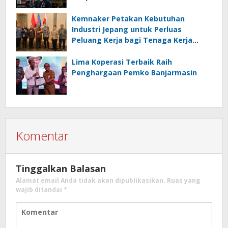
Kalseltenginfo.com
Kemnaker Petakan Kebutuhan
Industri Jepang untuk Perluas
Peluang Kerja bagi Tenaga Kerja
Indonesia
Lima Koperasi Terbaik Raih
Penghargaan Pemko Banjarmasin
Komentar
Tinggalkan Balasan
Alamat email Anda tidak akan dipublikasikan.
Ruas yang
wajib ditandai
*