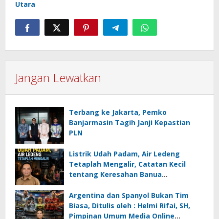
Utara
Jangan Lewatkan
Terbang ke Jakarta, Pemko
Banjarmasin Tagih Janji Kepastian
PLN
Listrik Udah Padam, Air Ledeng
Tetaplah Mengalir, Catatan Kecil
tentang Keresahan Banua
Menghadapi Krisis Energi dan
Ancaman Lingkungan, Oleh : Helmi
Argentina dan Spanyol Bukan Tim
Rifai, SH
Biasa, Ditulis oleh : Helmi Rifai, SH,
Pimpinan Umum Media Online