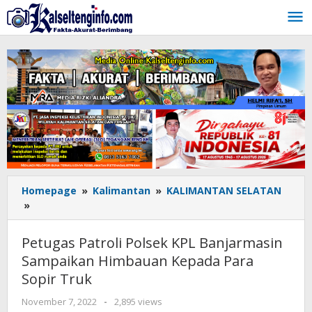
Lewati
ke
konten
Homepage
»
Kalimantan
»
KALIMANTAN SELATAN
»
Petugas
Patroli
Polsek
Petugas Patroli Polsek KPL Banjarmasin
KPL
Sampaikan Himbauan Kepada Para
Banjarmasin
Sopir Truk
Sampaikan
Himbauan
November 7, 2022
oleh
-
2,895 views
Kepada