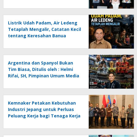
Listrik Udah Padam, Air Ledeng
Tetaplah Mengalir, Catatan Kecil
tentang Keresahan Banua
Menghadapi Krisis Energi dan
Ancaman Lingkungan, Oleh :
Helmi Rifai, SH
Argentina dan Spanyol Bukan
Tim Biasa, Ditulis oleh : Helmi
Rifai, SH, Pimpinan Umum Media
Online Kalseltenginfo.com
Kemnaker Petakan Kebutuhan
Industri Jepang untuk Perluas
Peluang Kerja bagi Tenaga Kerja
Indonesia