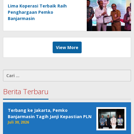
Lima Koperasi Terbaik Raih
Penghargaan Pemko
Banjarmasin
View More
Cari
untuk:
Berita Terbaru
Terbang ke Jakarta, Pemko
Banjarmasin Tagih Janji Kepastian PLN
Juli 30, 2026