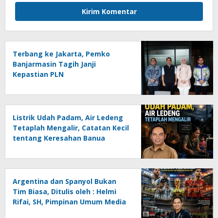
Terbang ke Jakarta, Pemko
Banjarmasin Tagih Janji
Kepastian PLN
Listrik Udah Padam, Air Ledeng
Tetaplah Mengalir, Catatan Kecil
tentang Keresahan Banua
Menghadapi Krisis Energi dan
Ancaman Lingkungan, Oleh :
Helmi Rifai, SH
Argentina dan Spanyol Bukan
Tim Biasa, Ditulis oleh : Helmi
Rifai, SH, Pimpinan Umum Media
Online Kalseltenginfo.com