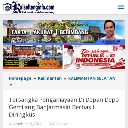
Lewati
ke
konten
Homepage
»
Kalimantan
»
KALIMANTAN SELATAN
»
Tersangka
Penganiayaan
Di
Tersangka Penganiayaan Di Depan Depo
Depan
Gemilang Banjarmasin Berhasil
Depo
Diringkus
Gemilang
Banjarmasin
November 12, 2022
oleh
-
3,613 views
Berhasil