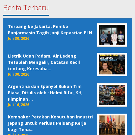
Berita Terbaru
Terbang ke Jakarta, Pemko
Banjarmasin Tagih Janji Kepastian PLN
Juli 30, 2026
Listrik Udah Padam, Air Ledeng
Tetaplah Mengalir, Catatan Kecil
tentang Keresaha…
Juli 30, 2026
Argentina dan Spanyol Bukan Tim
Biasa, Ditulis oleh : Helmi Rifai, SH,
Pimpinan …
Juli 16, 2026
Kemnaker Petakan Kebutuhan Industri
Jepang untuk Perluas Peluang Kerja
bagi Tena…