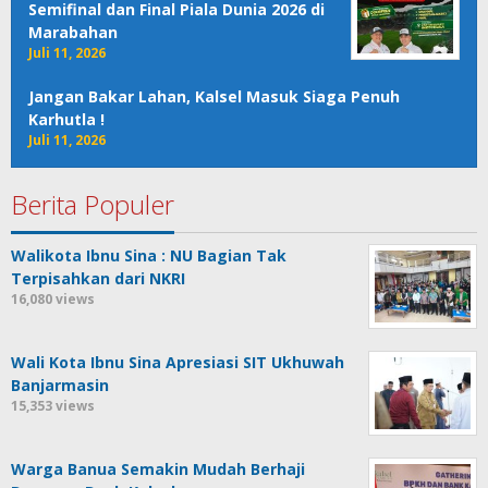
Semifinal dan Final Piala Dunia 2026 di
Marabahan
Juli 11, 2026
Jangan Bakar Lahan, Kalsel Masuk Siaga Penuh
Karhutla !
Juli 11, 2026
Berita Populer
Walikota Ibnu Sina : NU Bagian Tak
Terpisahkan dari NKRI
16,080 views
Wali Kota Ibnu Sina Apresiasi SIT Ukhuwah
Banjarmasin
15,353 views
Warga Banua Semakin Mudah Berhaji