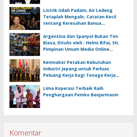
Listrik Udah Padam, Air Ledeng
Tetaplah Mengalir, Catatan Kecil
tentang Keresahan Banua
Menghadapi Krisis Energi dan
Ancaman Lingkungan, Oleh : Helmi
Argentina dan Spanyol Bukan Tim
Rifai, SH
Biasa, Ditulis oleh : Helmi Rifai, SH,
Pimpinan Umum Media Online
Kalseltenginfo.com
Kemnaker Petakan Kebutuhan
Industri Jepang untuk Perluas
Peluang Kerja bagi Tenaga Kerja
Indonesia
Lima Koperasi Terbaik Raih
Penghargaan Pemko Banjarmasin
Komentar