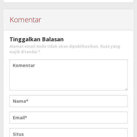
Komentar
Tinggalkan Balasan
Alamat email Anda tidak akan dipublikasikan.
Ruas yang
wajib ditandai
*