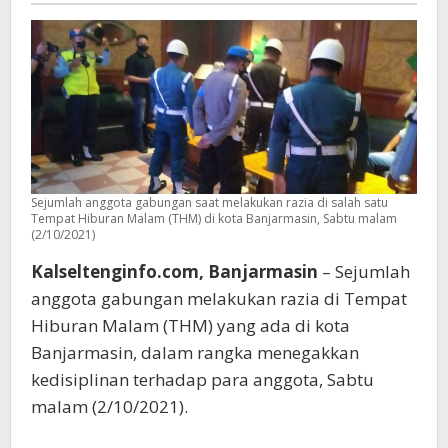
Sejumlah anggota gabungan saat melakukan razia di salah satu
Tempat Hiburan Malam (THM) di kota Banjarmasin, Sabtu malam
(2/10/2021)
Kalseltenginfo.com, Banjarmasin
– Sejumlah
anggota gabungan melakukan razia di Tempat
Hiburan Malam (THM) yang ada di kota
Banjarmasin, dalam rangka menegakkan
kedisiplinan terhadap para anggota, Sabtu
malam (2/10/2021).