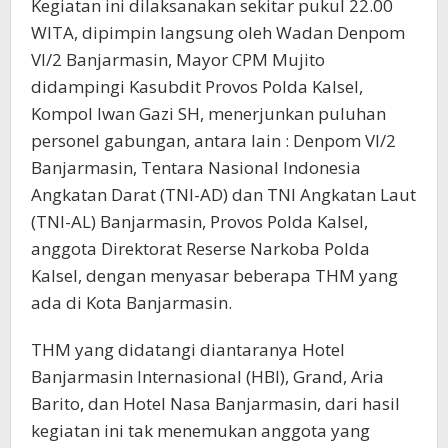
Kegiatan ini dilaksanakan sekitar pukul 22.00
WITA, dipimpin langsung oleh Wadan Denpom
VI/2 Banjarmasin, Mayor CPM Mujito
didampingi Kasubdit Provos Polda Kalsel,
Kompol Iwan Gazi SH, menerjunkan puluhan
personel gabungan, antara lain : Denpom VI/2
Banjarmasin, Tentara Nasional Indonesia
Angkatan Darat (TNI-AD) dan TNI Angkatan Laut
(TNI-AL) Banjarmasin, Provos Polda Kalsel,
anggota Direktorat Reserse Narkoba Polda
Kalsel, dengan menyasar beberapa THM yang
ada di Kota Banjarmasin.
THM yang didatangi diantaranya Hotel
Banjarmasin Internasional (HBI), Grand, Aria
Barito, dan Hotel Nasa Banjarmasin, dari hasil
kegiatan ini tak menemukan anggota yang