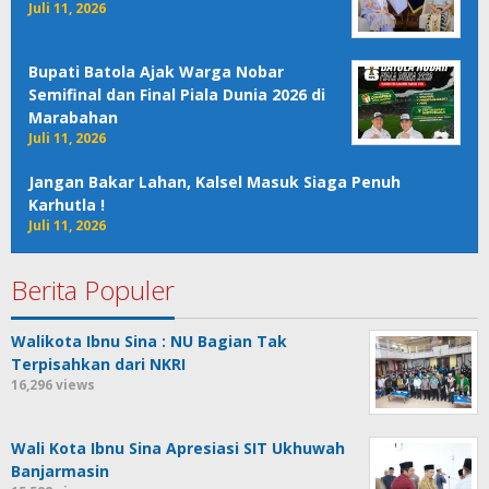
Juli 11, 2026
Bupati Batola Ajak Warga Nobar
Semifinal dan Final Piala Dunia 2026 di
Marabahan
Juli 11, 2026
Jangan Bakar Lahan, Kalsel Masuk Siaga Penuh
Karhutla !
Juli 11, 2026
Berita Populer
Walikota Ibnu Sina : NU Bagian Tak
Terpisahkan dari NKRI
16,296 views
Wali Kota Ibnu Sina Apresiasi SIT Ukhuwah
Banjarmasin