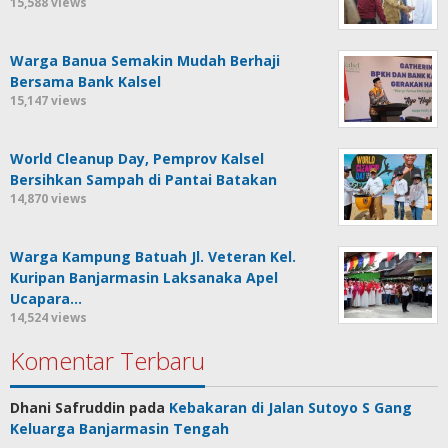
15,588 views
Warga Banua Semakin Mudah Berhaji
Bersama Bank Kalsel
15,147 views
World Cleanup Day, Pemprov Kalsel
Bersihkan Sampah di Pantai Batakan
14,870 views
Warga Kampung Batuah Jl. Veteran Kel.
Kuripan Banjarmasin Laksanaka Apel
Ucapara…
14,524 views
Komentar Terbaru
Dhani Safruddin
pada
Kebakaran di Jalan Sutoyo S Gang
Keluarga Banjarmasin Tengah