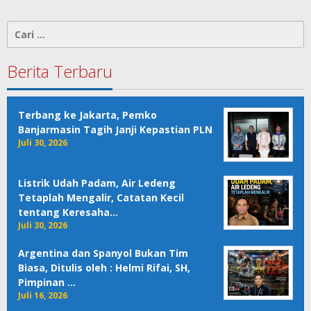
Cari
untuk:
Berita Terbaru
Terbang ke Jakarta, Pemko
Banjarmasin Tagih Janji Kepastian PLN
Juli 30, 2026
Listrik Udah Padam, Air Ledeng
Tetaplah Mengalir, Catatan Kecil
tentang Keresaha…
Juli 30, 2026
Argentina dan Spanyol Bukan Tim
Biasa, Ditulis oleh : Helmi Rifai, SH,
Pimpinan …
Juli 16, 2026