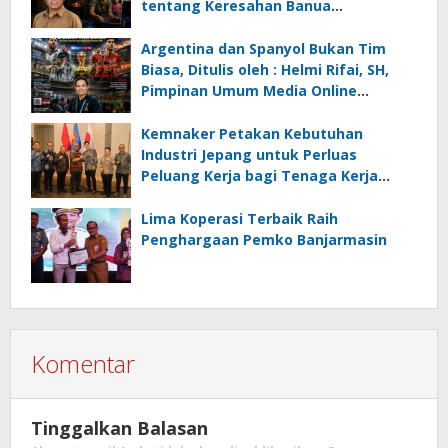
tentang Keresahan Banua
Menghadapi Krisis Energi dan
Ancaman Lingkungan, Oleh : Helmi
Argentina dan Spanyol Bukan Tim
Rifai, SH
Biasa, Ditulis oleh : Helmi Rifai, SH,
Pimpinan Umum Media Online
Kalseltenginfo.com
Kemnaker Petakan Kebutuhan
Industri Jepang untuk Perluas
Peluang Kerja bagi Tenaga Kerja
Indonesia
Lima Koperasi Terbaik Raih
Penghargaan Pemko Banjarmasin
Komentar
Tinggalkan Balasan