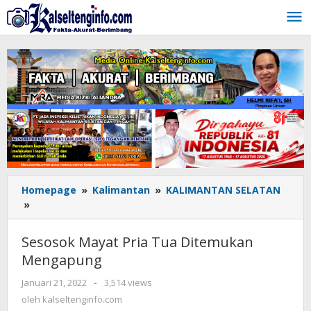
Lewati
ke
konten
Homepage
»
Kalimantan
»
KALIMANTAN SELATAN
»
Sesosok
Mayat
Pria
Sesosok Mayat Pria Tua Ditemukan
Tua
Mengapung
Ditemukan
Mengapung
Januari 21, 2022
oleh
-
3,514 views
kalseltenginfo.com
oleh
kalseltenginfo.com