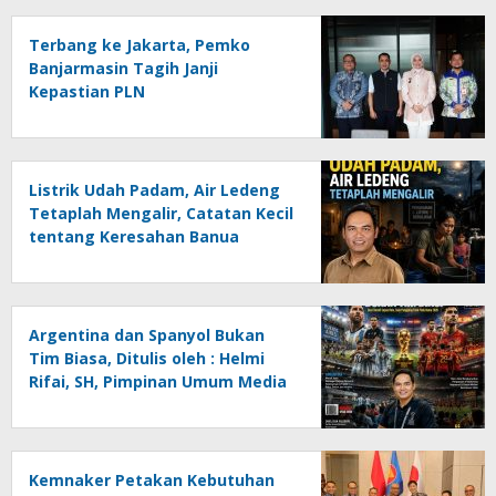
Terbang ke Jakarta, Pemko
Banjarmasin Tagih Janji
Kepastian PLN
Listrik Udah Padam, Air Ledeng
Tetaplah Mengalir, Catatan Kecil
tentang Keresahan Banua
Menghadapi Krisis Energi dan
Ancaman Lingkungan, Oleh :
Helmi Rifai, SH
Argentina dan Spanyol Bukan
Tim Biasa, Ditulis oleh : Helmi
Rifai, SH, Pimpinan Umum Media
Online Kalseltenginfo.com
Kemnaker Petakan Kebutuhan