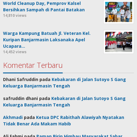
World Cleanup Day, Pemprov Kalsel
Bersihkan Sampah di Pantai Batakan
14,810 views
Warga Kampung Batuah Jl. Veteran Kel.
Kuripan Banjarmasin Laksanaka Apel
Ucapara…
14,452 views
Komentar Terbaru
Dhani Safruddin
pada
Kebakaran di Jalan Sutoyo S Gang
Keluarga Banjarmasin Tengah
safruddin dhani
pada
Kebakaran di Jalan Sutoyo S Gang
Keluarga Banjarmasin Tengah
Akhmadi
pada
Ketua DPC Rabithah Alawiyah Nyatakan
Tidak Benar Ada Makam Habib
Ali Fahmi
pada
Paman Birin Himbau Masyarakat Sabar