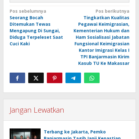
Navigasi
Pos sebelumnya
Pos berikutnya
Seorang Bocah
Tingkatkan Kualitas
pos
Ditemukan Tewas
Pegawai Keimigrasian,
Mengapung Di Sungai,
Kementerian Hukum dan
Diduga Terpeleset Saat
Ham Sosialisasi Jabatan
Cuci Kaki
Fungsional Keimigrasian
Kantor Imigrasi Kelas I
TPI Banjarmasin Kirim
Kasub TU Ke Makassar
Jangan Lewatkan
Terbang ke Jakarta, Pemko
Banjarmasin Tagih Janji Kepastian