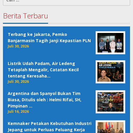
untuk:
Berita Terbaru
Terbang ke Jakarta, Pemko
Banjarmasin Tagih Janji Kepastian PLN
Juli 30, 2026
Listrik Udah Padam, Air Ledeng
Tetaplah Mengalir, Catatan Kecil
tentang Keresaha…
Juli 30, 2026
Argentina dan Spanyol Bukan Tim
Biasa, Ditulis oleh : Helmi Rifai, SH,
Pimpinan …
Juli 16, 2026
Kemnaker Petakan Kebutuhan Industri
Jepang untuk Perluas Peluang Kerja