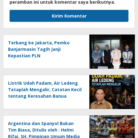
peramban ini untuk komentar saya berikutnya.
Terbang ke Jakarta, Pemko
Banjarmasin Tagih Janji
Kepastian PLN
Listrik Udah Padam, Air Ledeng
Tetaplah Mengalir, Catatan Kecil
tentang Keresahan Banua
Menghadapi Krisis Energi dan
Ancaman Lingkungan, Oleh :
Helmi Rifai, SH
Argentina dan Spanyol Bukan
Tim Biasa, Ditulis oleh : Helmi
Rifai, SH, Pimpinan Umum Media