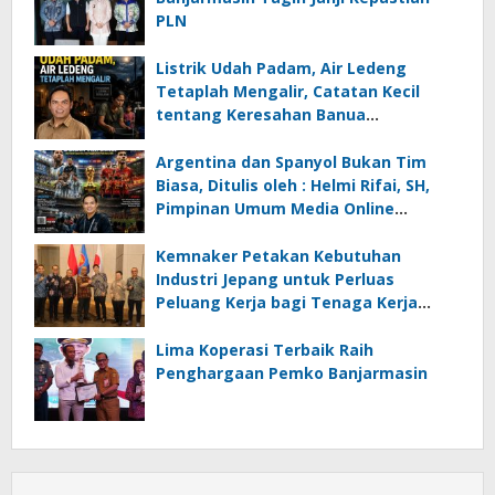
PLN
Listrik Udah Padam, Air Ledeng
Tetaplah Mengalir, Catatan Kecil
tentang Keresahan Banua
Menghadapi Krisis Energi dan
Ancaman Lingkungan, Oleh : Helmi
Argentina dan Spanyol Bukan Tim
Rifai, SH
Biasa, Ditulis oleh : Helmi Rifai, SH,
Pimpinan Umum Media Online
Kalseltenginfo.com
Kemnaker Petakan Kebutuhan
Industri Jepang untuk Perluas
Peluang Kerja bagi Tenaga Kerja
Indonesia
Lima Koperasi Terbaik Raih
Penghargaan Pemko Banjarmasin