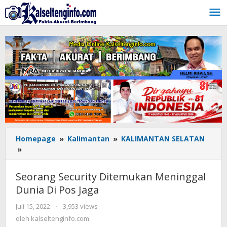
Lewati
ke
konten
Homepage
»
Kalimantan
»
KALIMANTAN SELATAN
»
Seorang
Security
Ditemukan
Seorang Security Ditemukan Meninggal
Meninggal
Dunia Di Pos Jaga
Dunia
Di
Juli 15, 2022
oleh
-
3,953 views
Pos
kalseltenginfo.com
oleh
kalseltenginfo.com
Jaga