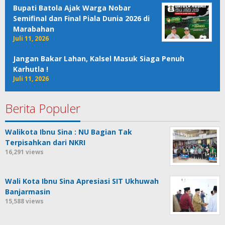
Bupati Batola Ajak Warga Nobar
Semifinal dan Final Piala Dunia 2026 di
Marabahan
Juli 11, 2026
Jangan Bakar Lahan, Kalsel Masuk Siaga Penuh
Karhutla !
Juli 11, 2026
Berita Populer
Walikota Ibnu Sina : NU Bagian Tak
Terpisahkan dari NKRI
16,291 views
Wali Kota Ibnu Sina Apresiasi SIT Ukhuwah
Banjarmasin
15,588 views