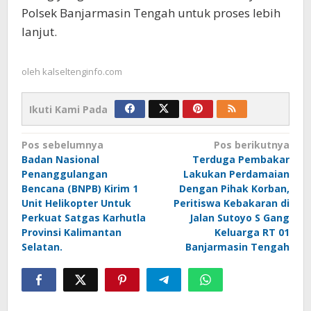
Polsek Banjarmasin Tengah untuk proses lebih
lanjut.
oleh
kalseltenginfo.com
Ikuti Kami Pada
Navigasi
Pos sebelumnya
Pos berikutnya
Badan Nasional
Terduga Pembakar
pos
Penanggulangan
Lakukan Perdamaian
Bencana (BNPB) Kirim 1
Dengan Pihak Korban,
Unit Helikopter Untuk
Peritiswa Kebakaran di
Perkuat Satgas Karhutla
Jalan Sutoyo S Gang
Provinsi Kalimantan
Keluarga RT 01
Selatan.
Banjarmasin Tengah