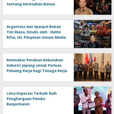
tentang Keresahan Banua
Menghadapi Krisis Energi dan
Ancaman Lingkungan, Oleh :
Helmi Rifai, SH
Argentina dan Spanyol Bukan
Tim Biasa, Ditulis oleh : Helmi
Rifai, SH, Pimpinan Umum Media
Online Kalseltenginfo.com
Kemnaker Petakan Kebutuhan
Industri Jepang untuk Perluas
Peluang Kerja bagi Tenaga Kerja
Indonesia
Lima Koperasi Terbaik Raih
Penghargaan Pemko
Banjarmasin