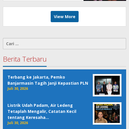
View More
Cari
untuk:
Berita Terbaru
Terbang ke Jakarta, Pemko
Banjarmasin Tagih Janji Kepastian PLN
Juli 30, 2026
Listrik Udah Padam, Air Ledeng
Tetaplah Mengalir, Catatan Kecil
tentang Keresaha…
Juli 30, 2026