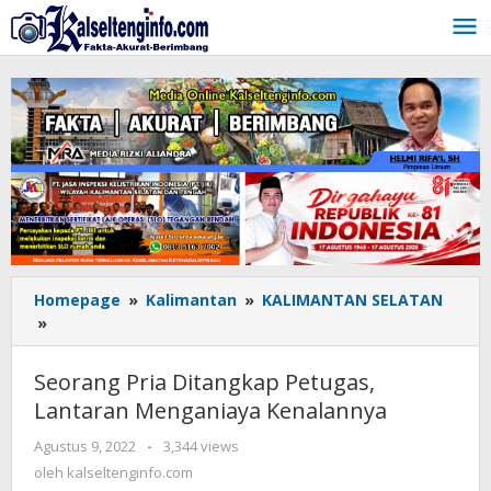
Lewati
ke
konten
Homepage
»
Kalimantan
»
KALIMANTAN SELATAN
»
Seorang
Pria
Ditangkap
Seorang Pria Ditangkap Petugas,
Petugas,
Lantaran Menganiaya Kenalannya
Lantaran
Menganiaya
Agustus 9, 2022
oleh
-
3,344 views
Kenalannya
kalseltenginfo.com
oleh
kalseltenginfo.com