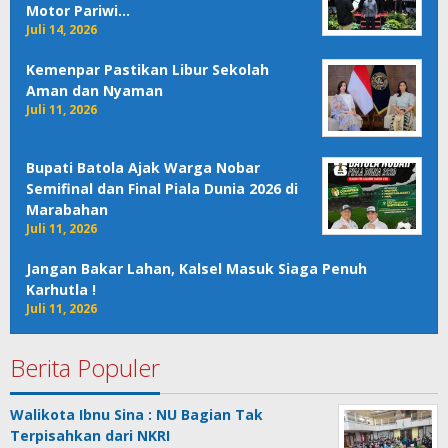
Motor Pariwi…
Juli 14, 2026
Kemenpar Pastikan Libur Sekolah
Aman dan Nyaman
Juli 11, 2026
Bupati Batola Ajak Warga Nobar
Semifinal dan Final Piala Dunia 2026 di
Marabahan
Juli 11, 2026
Jangan Bakar Lahan, Kalsel Masuk Siaga Penuh
Karhutla !
Juli 11, 2026
Berita Populer
Walikota Ibnu Sina : NU Bagian Tak
Terpisahkan dari NKRI