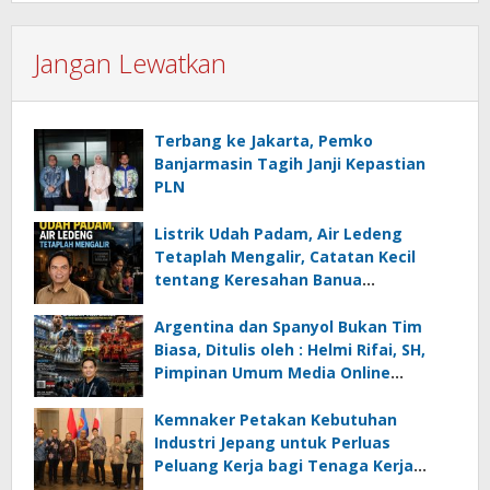
Jangan Lewatkan
Terbang ke Jakarta, Pemko
Banjarmasin Tagih Janji Kepastian
PLN
Listrik Udah Padam, Air Ledeng
Tetaplah Mengalir, Catatan Kecil
tentang Keresahan Banua
Menghadapi Krisis Energi dan
Ancaman Lingkungan, Oleh : Helmi
Argentina dan Spanyol Bukan Tim
Rifai, SH
Biasa, Ditulis oleh : Helmi Rifai, SH,
Pimpinan Umum Media Online
Kalseltenginfo.com
Kemnaker Petakan Kebutuhan
Industri Jepang untuk Perluas
Peluang Kerja bagi Tenaga Kerja
Indonesia