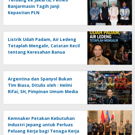
Banjarmasin Tagih Janji
Kepastian PLN
Listrik Udah Padam, Air Ledeng
Tetaplah Mengalir, Catatan Kecil
tentang Keresahan Banua
Menghadapi Krisis Energi dan
Ancaman Lingkungan, Oleh :
Helmi Rifai, SH
Argentina dan Spanyol Bukan
Tim Biasa, Ditulis oleh : Helmi
Rifai, SH, Pimpinan Umum Media
Online Kalseltenginfo.com
Kemnaker Petakan Kebutuhan
Industri Jepang untuk Perluas
Peluang Kerja bagi Tenaga Kerja