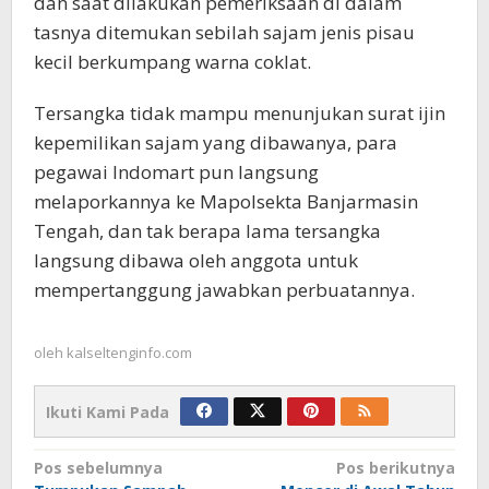
dan saat dilakukan pemeriksaan di dalam
tasnya ditemukan sebilah sajam jenis pisau
kecil berkumpang warna coklat.
Tersangka tidak mampu menunjukan surat ijin
kepemilikan sajam yang dibawanya, para
pegawai Indomart pun langsung
melaporkannya ke Mapolsekta Banjarmasin
Tengah, dan tak berapa lama tersangka
langsung dibawa oleh anggota untuk
mempertanggung jawabkan perbuatannya.
oleh
kalseltenginfo.com
Ikuti Kami Pada
Navigasi
Pos sebelumnya
Pos berikutnya