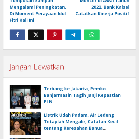
Tumpukan Sampah
Moncer di Awal Tahun
pos
Mengalami Peningkatan,
2022, Bank Kalsel
Di Moment Perayaan Idul
Catatkan Kinerja Positif
Fitri Kali Ini
Jangan Lewatkan
Terbang ke Jakarta, Pemko
Banjarmasin Tagih Janji Kepastian
PLN
Listrik Udah Padam, Air Ledeng
Tetaplah Mengalir, Catatan Kecil
tentang Keresahan Banua
Menghadapi Krisis Energi dan