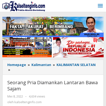
Lewati
ke
konten
Homepage
»
Kalimantan
»
KALIMANTAN SELATAN
»
Seorang
Pria
Diamankan
Seorang Pria Diamankan Lantaran Bawa
Lantaran
Sajam
Bawa
Sajam
Mei 8, 2022
oleh
-
4,634 views
kalseltenginfo.com
oleh
kalseltenginfo.com