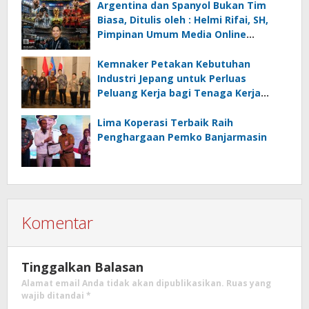
Ancaman Lingkungan, Oleh : Helmi
Argentina dan Spanyol Bukan Tim
Rifai, SH
Biasa, Ditulis oleh : Helmi Rifai, SH,
Pimpinan Umum Media Online
Kalseltenginfo.com
Kemnaker Petakan Kebutuhan
Industri Jepang untuk Perluas
Peluang Kerja bagi Tenaga Kerja
Indonesia
Lima Koperasi Terbaik Raih
Penghargaan Pemko Banjarmasin
Komentar
Tinggalkan Balasan
Alamat email Anda tidak akan dipublikasikan.
Ruas yang
wajib ditandai
*