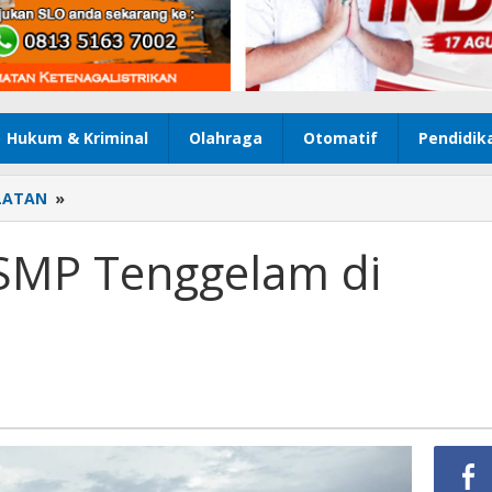
Hukum & Kriminal
Olahraga
Otomatif
Pendidik
LATAN
»
Seorang
Pelajar
SMP
 SMP Tenggelam di
Tenggelam
di
Sungai
Awang