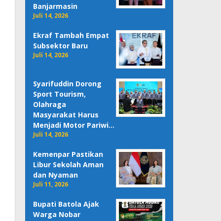
Banjarmasin
Juli 14, 2026
Ekraf Tambah Empat
Subsektor Baru
Juli 14, 2026
Syarifuddin Dorong
Sport Tourism,
Olahraga
Masyarakat Harus
Menjadi Motor Pariwi…
Juli 14, 2026
Kemenpar Pastikan
Libur Sekolah Aman
dan Nyaman
Juli 11, 2026
Bupati Batola Ajak
Warga Nobar