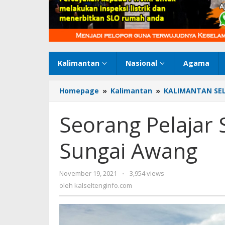
Kalimantan
Nasional
Agama
Homepage
»
Kalimantan
»
KALIMANTAN SE
Seorang Pelajar
Sungai Awang
November 19, 2021
oleh
-
3,954 views
kalseltenginfo.com
oleh
kalseltenginfo.com