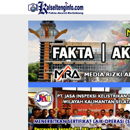
Lewati
ke
konten