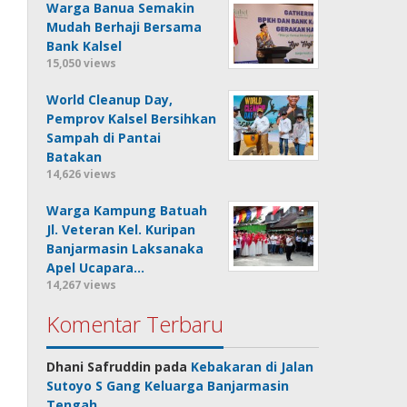
Warga Banua Semakin
Mudah Berhaji Bersama
Bank Kalsel
15,050 views
World Cleanup Day,
Pemprov Kalsel Bersihkan
Sampah di Pantai
Batakan
14,626 views
Warga Kampung Batuah
Jl. Veteran Kel. Kuripan
Banjarmasin Laksanaka
Apel Ucapara…
14,267 views
Komentar Terbaru
Dhani Safruddin
pada
Kebakaran di Jalan
Sutoyo S Gang Keluarga Banjarmasin
Tengah