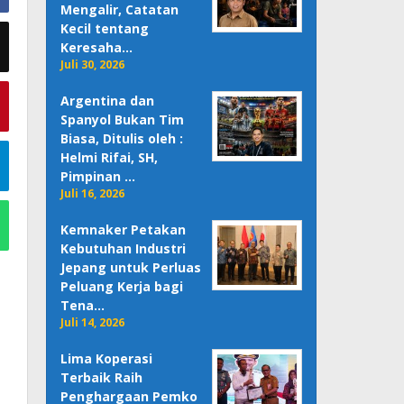
Mengalir, Catatan
Kecil tentang
Keresaha…
Juli 30, 2026
Argentina dan
Spanyol Bukan Tim
Biasa, Ditulis oleh :
Helmi Rifai, SH,
Pimpinan …
Juli 16, 2026
Kemnaker Petakan
Kebutuhan Industri
Jepang untuk Perluas
Peluang Kerja bagi
Tena…
Juli 14, 2026
Lima Koperasi
Terbaik Raih
Penghargaan Pemko