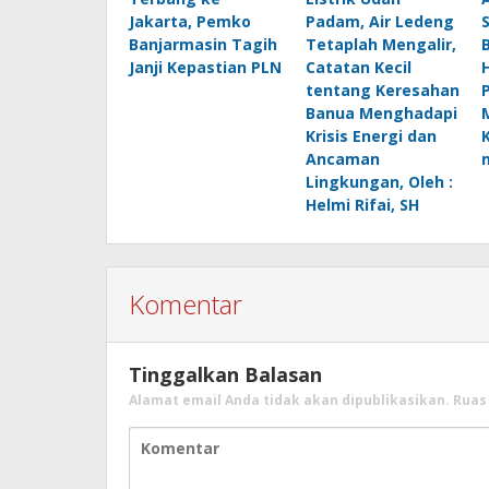
Jakarta, Pemko
Padam, Air Ledeng
Banjarmasin Tagih
Tetaplah Mengalir,
B
Janji Kepastian PLN
Catatan Kecil
H
tentang Keresahan
Banua Menghadapi
Krisis Energi dan
Ancaman
Lingkungan, Oleh :
Helmi Rifai, SH
Komentar
Tinggalkan Balasan
Alamat email Anda tidak akan dipublikasikan.
Ruas