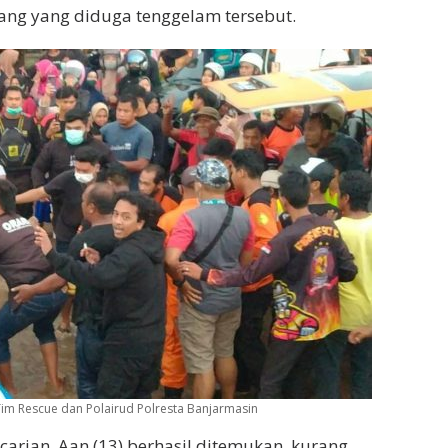
ng yang diduga tenggelam tersebut.
Tim Rescue dan Polairud Polresta Banjarmasin
carian, Aan (13) berhasil ditemukan, kurang