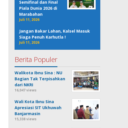
Semifinal dan Final
Piala Dunia 2026 di
Marabahan
Juli 11, 2026
Jangan Bakar Lahan, Kalsel Masuk
Siaga Penuh Karhutla !
Juli 11, 2026
Berita Populer
Walikota Ibnu Sina : NU
Bagian Tak Terpisahkan
dari NKRI
16,047 views
Wali Kota Ibnu Sina
Apresiasi SIT Ukhuwah
Banjarmasin
15,338 views