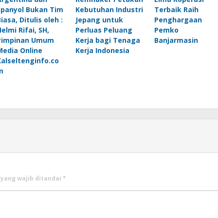
Spanyol Bukan Tim
Kebutuhan Industri
Terbaik Raih
iasa, Ditulis oleh :
Jepang untuk
Penghargaan
elmi Rifai, SH,
Perluas Peluang
Pemko
Pimpinan Umum
Kerja bagi Tenaga
Banjarmasin
Media Online
Kerja Indonesia
Kalseltenginfo.co
m
 yang wajib ditandai
*