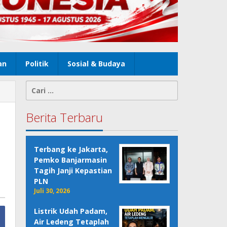
an
Politik
Sosial & Budaya
Cari
untuk:
Berita Terbaru
Terbang ke Jakarta,
Pemko Banjarmasin
Tagih Janji Kepastian
PLN
Juli 30, 2026
Listrik Udah Padam,
Air Ledeng Tetaplah