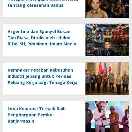
tentang Keresahan Banua
Menghadapi Krisis Energi dan
Ancaman Lingkungan, Oleh :
Helmi Rifai, SH
Argentina dan Spanyol Bukan
Tim Biasa, Ditulis oleh : Helmi
Rifai, SH, Pimpinan Umum Media
Online Kalseltenginfo.com
Kemnaker Petakan Kebutuhan
Industri Jepang untuk Perluas
Peluang Kerja bagi Tenaga Kerja
Indonesia
Lima Koperasi Terbaik Raih
Penghargaan Pemko
Banjarmasin