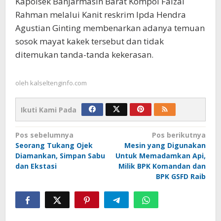
Kapolsek Banjarmasin Barat Kompol Faizal
Rahman melalui Kanit reskrim Ipda Hendra
Agustian Ginting membenarkan adanya temuan
sosok mayat kakek tersebut dan tidak
ditemukan tanda-tanda kekerasan.
oleh
kalseltenginfo.com
Ikuti Kami Pada
Navigasi
Pos sebelumnya
Pos berikutnya
Seorang Tukang Ojek
Mesin yang Digunakan
pos
Diamankan, Simpan Sabu
Untuk Memadamkan Api,
dan Ekstasi
Milik BPK Komandan dan
BPK GSFD Raib