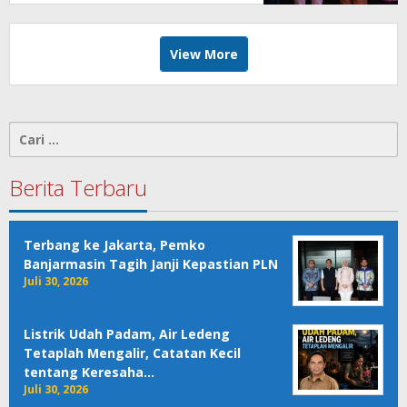
View More
Cari
untuk:
Berita Terbaru
Terbang ke Jakarta, Pemko
Banjarmasin Tagih Janji Kepastian PLN
Juli 30, 2026
Listrik Udah Padam, Air Ledeng
Tetaplah Mengalir, Catatan Kecil
tentang Keresaha…
Juli 30, 2026