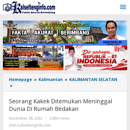
Lewati
ke
konten
Homepage
»
Kalimantan
»
KALIMANTAN SELATAN
»
Seorang
Kakek
Ditemukan
Seorang Kakek Ditemukan Meninggal
Meninggal
Dunia Di Rumah Bedakan
Dunia
Di
November 28, 2022
oleh
-
3,860 views
Rumah
kalseltenginfo.com
oleh
kalseltenginfo.com
Bedakan