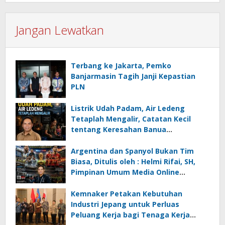
Jangan Lewatkan
Terbang ke Jakarta, Pemko
Banjarmasin Tagih Janji Kepastian
PLN
Listrik Udah Padam, Air Ledeng
Tetaplah Mengalir, Catatan Kecil
tentang Keresahan Banua
Menghadapi Krisis Energi dan
Ancaman Lingkungan, Oleh : Helmi
Argentina dan Spanyol Bukan Tim
Rifai, SH
Biasa, Ditulis oleh : Helmi Rifai, SH,
Pimpinan Umum Media Online
Kalseltenginfo.com
Kemnaker Petakan Kebutuhan
Industri Jepang untuk Perluas
Peluang Kerja bagi Tenaga Kerja