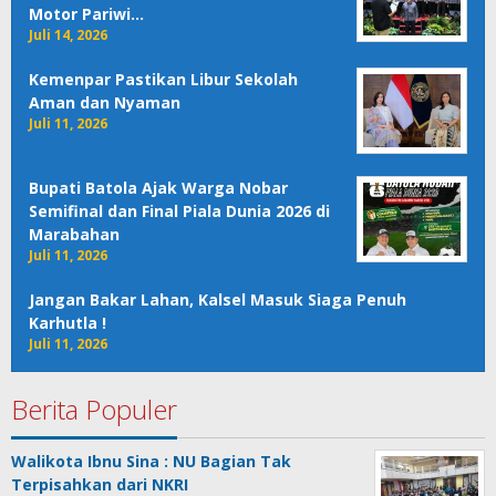
Motor Pariwi…
Juli 14, 2026
Kemenpar Pastikan Libur Sekolah
Aman dan Nyaman
Juli 11, 2026
Bupati Batola Ajak Warga Nobar
Semifinal dan Final Piala Dunia 2026 di
Marabahan
Juli 11, 2026
Jangan Bakar Lahan, Kalsel Masuk Siaga Penuh
Karhutla !
Juli 11, 2026
Berita Populer
Walikota Ibnu Sina : NU Bagian Tak
Terpisahkan dari NKRI