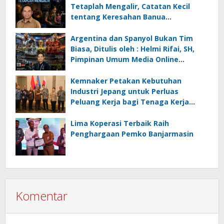
Tetaplah Mengalir, Catatan Kecil
tentang Keresahan Banua
Menghadapi Krisis Energi dan
Ancaman Lingkungan, Oleh : Helmi
Argentina dan Spanyol Bukan Tim
Rifai, SH
Biasa, Ditulis oleh : Helmi Rifai, SH,
Pimpinan Umum Media Online
Kalseltenginfo.com
Kemnaker Petakan Kebutuhan
Industri Jepang untuk Perluas
Peluang Kerja bagi Tenaga Kerja
Indonesia
Lima Koperasi Terbaik Raih
Penghargaan Pemko Banjarmasin
Komentar