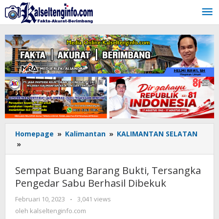
Lewati
ke
konten
Homepage
»
Kalimantan
»
KALIMANTAN SELATAN
»
Sempat
Buang
Barang
Sempat Buang Barang Bukti, Tersangka
Bukti,
Pengedar Sabu Berhasil Dibekuk
Tersangka
Pengedar
Februari 10, 2023
oleh
-
3,041 views
Sabu
kalseltenginfo.com
oleh
kalseltenginfo.com
Berhasil