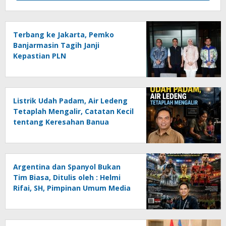
Terbang ke Jakarta, Pemko
Banjarmasin Tagih Janji
Kepastian PLN
Listrik Udah Padam, Air Ledeng
Tetaplah Mengalir, Catatan Kecil
tentang Keresahan Banua
Menghadapi Krisis Energi dan
Ancaman Lingkungan, Oleh :
Helmi Rifai, SH
Argentina dan Spanyol Bukan
Tim Biasa, Ditulis oleh : Helmi
Rifai, SH, Pimpinan Umum Media
Online Kalseltenginfo.com