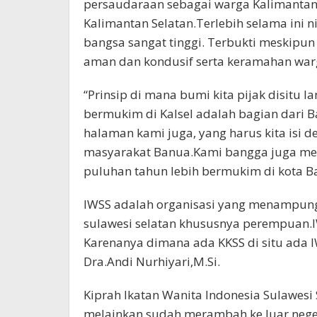
persaudaraan sebagai warga Kalimanta
Kalimantan Selatan.Terlebih selama ini n
bangsa sangat tinggi. Terbukti meskipun
aman dan kondusif serta keramahan war
“Prinsip di mana bumi kita pijak disitu l
bermukim di Kalsel adalah bagian dari B
halaman kami juga, yang harus kita isi d
masyarakat Banua.Kami bangga juga men
puluhan tahun lebih bermukim di kota B
IWSS adalah organisasi yang menampung
sulawesi selatan khususnya perempuan.I
Karenanya dimana ada KKSS di situ ada I
Dra.Andi Nurhiyari,M.Si.
Kiprah Ikatan Wanita Indonesia Sulawesi 
melainkan sudah merambah ke luar negeri