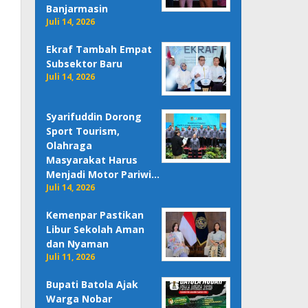
Banjarmasin
Juli 14, 2026
Ekraf Tambah Empat
Subsektor Baru
Juli 14, 2026
Syarifuddin Dorong
Sport Tourism,
Olahraga
Masyarakat Harus
Menjadi Motor Pariwi…
Juli 14, 2026
Kemenpar Pastikan
Libur Sekolah Aman
dan Nyaman
Juli 11, 2026
Bupati Batola Ajak
Warga Nobar