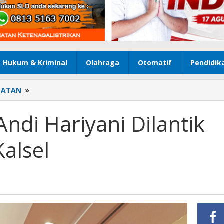
Hukum & Kriminal
Olahraga
Otomatif
Pendidik
LATAN
»
Selamat,
Bunda
Andi
ndi Hariyani Dilantik
Hariyani
Dilantik
Kalsel
Jadi
Ketua
IWSS
Kalsel