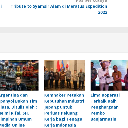
Pos berikutnya
i
Tribute to Syamsir Alam di Meratus Expedition
2022
Argentina dan
Kemnaker Petakan
Lima Koperasi
Spanyol Bukan Tim
Kebutuhan Industri
Terbaik Raih
iasa, Ditulis oleh :
Jepang untuk
Penghargaan
elmi Rifai, SH,
Perluas Peluang
Pemko
Pimpinan Umum
Kerja bagi Tenaga
Banjarmasin
Media Online
Kerja Indonesia