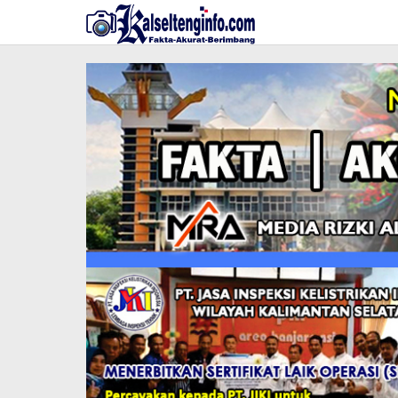
Lewati
ke
konten