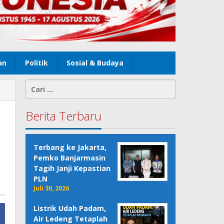
an
Politik
Sosial & Budaya
Cari
untuk:
Berita Terbaru
Terbang ke Jakarta,
Pemko Banjarmasin
Tagih Janji Kepastian
PLN
Juli 30, 2026
Listrik Udah Padam,
Air Ledeng Tetaplah