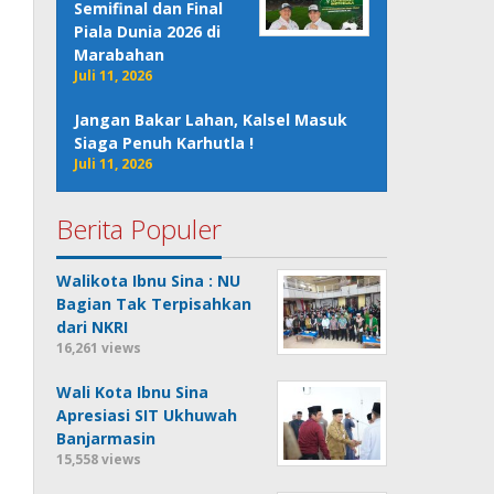
Semifinal dan Final
Piala Dunia 2026 di
Marabahan
Juli 11, 2026
Jangan Bakar Lahan, Kalsel Masuk
Siaga Penuh Karhutla !
Juli 11, 2026
Berita Populer
Walikota Ibnu Sina : NU
Bagian Tak Terpisahkan
dari NKRI
16,261 views
Wali Kota Ibnu Sina
Apresiasi SIT Ukhuwah
Banjarmasin
15,558 views