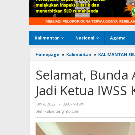
Kalimantan
Nasional
Agama
Homepage
»
Kalimantan
»
KALIMANTAN SE
Selamat, Bunda A
Jadi Ketua IWSS 
Juni 4, 2022
oleh
-
3,687 views
kalseltenginfo.com
oleh
kalseltenginfo.com