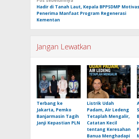
Navigasi
Pos sebelumnya
Hadir di Tanah Laut, Kepala BPPSDMP Motivas
pos
Penerima Manfaat Program Regenerasi
Kementan
Jangan Lewatkan
Terbang ke
Listrik Udah
Jakarta, Pemko
Padam, Air Ledeng
Banjarmasin Tagih
Tetaplah Mengalir,
B
Janji Kepastian PLN
Catatan Kecil
H
tentang Keresahan
Banua Menghadapi