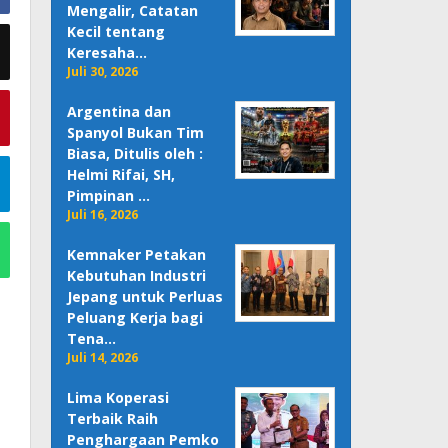
Mengalir, Catatan
Kecil tentang
Keresaha…
Juli 30, 2026
Argentina dan
Spanyol Bukan Tim
Biasa, Ditulis oleh :
Helmi Rifai, SH,
Pimpinan …
Juli 16, 2026
Kemnaker Petakan
Kebutuhan Industri
Jepang untuk Perluas
Peluang Kerja bagi
Tena…
Juli 14, 2026
Lima Koperasi
Terbaik Raih
Penghargaan Pemko