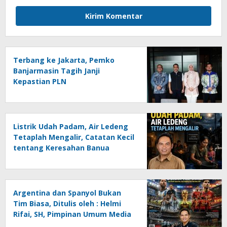
Terbang ke Jakarta, Pemko
Banjarmasin Tagih Janji
Kepastian PLN
Listrik Udah Padam, Air Ledeng
Tetaplah Mengalir, Catatan Kecil
tentang Keresahan Banua
Menghadapi Krisis Energi dan
Ancaman Lingkungan, Oleh :
Helmi Rifai, SH
Argentina dan Spanyol Bukan
Tim Biasa, Ditulis oleh : Helmi
Rifai, SH, Pimpinan Umum Media
Online Kalseltenginfo.com