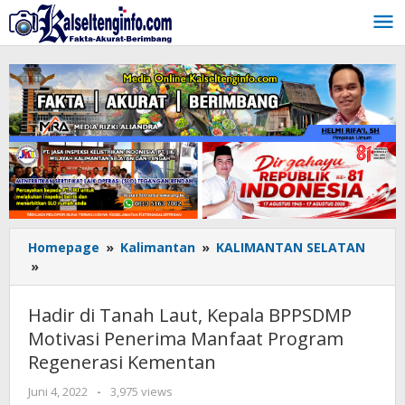
Lewati
ke
konten
Homepage
»
Kalimantan
»
KALIMANTAN SELATAN
»
Hadir
di
Tanah
Hadir di Tanah Laut, Kepala BPPSDMP
Laut,
Motivasi Penerima Manfaat Program
Kepala
Regenerasi Kementan
BPPSDMP
Motivasi
Juni 4, 2022
oleh
-
3,975 views
Penerima