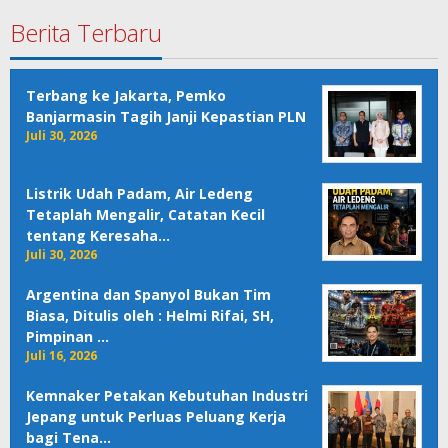
Berita Terbaru
Terbang ke Jakarta, Pemko
Banjarmasin Tagih Janji Kepastian PLN
Juli 30, 2026
Listrik Udah Padam, Air Ledeng
Tetaplah Mengalir, Catatan Kecil
tentang Keresaha…
Juli 30, 2026
Argentina dan Spanyol Bukan Tim
Biasa, Ditulis oleh : Helmi Rifai, SH,
Pimpinan …
Juli 16, 2026
Kemnaker Petakan Kebutuhan Industri
Jepang untuk Perluas Peluang Kerja
bagi Tena…