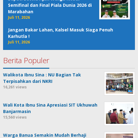
Semifinal dan Final Piala Dunia 2026 di
Marabahan
Juli 11, 2026
Jangan Bakar Lahan, Kalsel Masuk Siaga Penuh
Karhutla !
Juli 11, 2026
Berita Populer
Walikota Ibnu Sina : NU Bagian Tak
Terpisahkan dari NKRI
16,261 views
Wali Kota Ibnu Sina Apresiasi SIT Ukhuwah
Banjarmasin
15,560 views
Warga Banua Semakin Mudah Berhaji