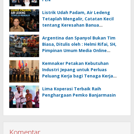
Listrik Udah Padam, Air Ledeng
Tetaplah Mengalir, Catatan Kecil
tentang Keresahan Banua
Menghadapi Krisis Energi dan
Ancaman Lingkungan, Oleh : Helmi
Argentina dan Spanyol Bukan Tim
Rifai, SH
Biasa, Ditulis oleh : Helmi Rifai, SH,
Pimpinan Umum Media Online
Kalseltenginfo.com
Kemnaker Petakan Kebutuhan
Industri Jepang untuk Perluas
Peluang Kerja bagi Tenaga Kerja
Indonesia
Lima Koperasi Terbaik Raih
Penghargaan Pemko Banjarmasin
Komentar