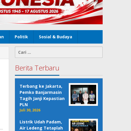
an
Politik
Sosial & Budaya
Cari
untuk:
Berita Terbaru
Terbang ke Jakarta,
Pemko Banjarmasin
Tagih Janji Kepastian
PLN
Juli 30, 2026
Listrik Udah Padam,
Air Ledeng Tetaplah