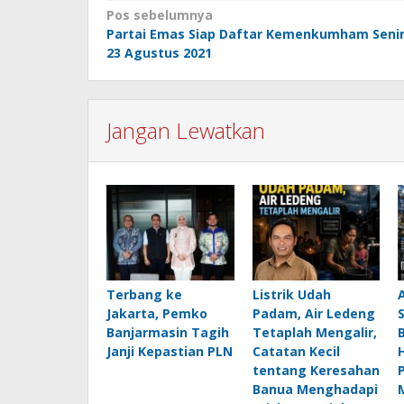
Navigasi
Pos sebelumnya
Partai Emas Siap Daftar Kemenkumham Seni
pos
23 Agustus 2021
Jangan Lewatkan
Terbang ke
Listrik Udah
Jakarta, Pemko
Padam, Air Ledeng
Banjarmasin Tagih
Tetaplah Mengalir,
B
Janji Kepastian PLN
Catatan Kecil
H
tentang Keresahan
Banua Menghadapi