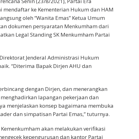
rencana Senin (23/8/2021), Partai Era
smi mendaftar ke Kementerian Hukum dan HAM
langsung oleh “Wanita Emas” Ketua Umum
hkan dokumen persyaratan Menkumham dari
patkan Legal Standing SK Menkumham Partai
Direktorat Jenderal Administrasi Hukum
k. “Diterima Bapak Dirjen AHU dan
erbincang dengan Dirjen, dan menerangkan
ya menghadirkan lapangan pekerjaan dan
“Saya menjelaskan konsep bagaimana membuka
ader dan simpatisan Partai Emas,” tuturnya.
, Kemenkumham akan melakukan verifikasi
mengecek kepengurusan dan kantor Partai