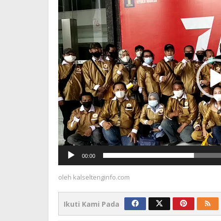
Video
00:00
oleh
kalseltenginfo.com
Ikuti Kami Pada