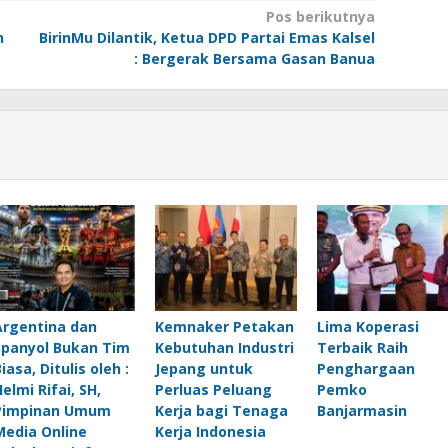
Pos berikutnya
n
BirinMu Dilantik, Ketua DPD Partai Emas Kalsel
: Bergerak Bersama Gasan Banua
Argentina dan
Kemnaker Petakan
Lima Koperasi
Spanyol Bukan Tim
Kebutuhan Industri
Terbaik Raih
iasa, Ditulis oleh :
Jepang untuk
Penghargaan
elmi Rifai, SH,
Perluas Peluang
Pemko
Pimpinan Umum
Kerja bagi Tenaga
Banjarmasin
Media Online
Kerja Indonesia