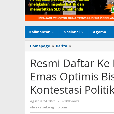
Kalimantan
Nasional
Agama
Homepage
»
Berita
»
Resmi
Daftar
Ke
Resmi Daftar K
Kemenkumham,
Partai
Emas Optimis Bis
Emas
Optimis
Bisa
Kontestasi Polit
Bersaing
Di
Kontestasi
Agustus 24, 2021
oleh
-
4,209 views
Politik
kalseltenginfo.com
oleh
kalseltenginfo.com
Pemilu