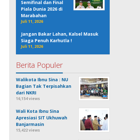
Semifinal dan Final
Piala Dunia 2026 di
Marabahan
Juli 11, 2026
Jangan Bakar Lahan, Kalsel Masuk
Siaga Penuh Karhutla !
Juli 11, 2026
Berita Populer
Walikota Ibnu Sina : NU
Bagian Tak Terpisahkan
dari NKRI
16,154 views
Wali Kota Ibnu Sina
Apresiasi SIT Ukhuwah
Banjarmasin
15,422 views