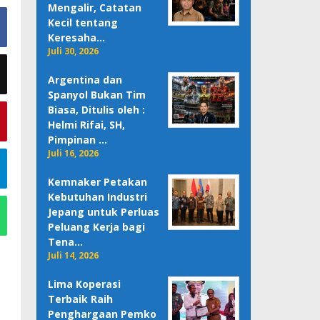
Mengalir, Catatan
Kecil tentang
Keresaha…
Juli 30, 2026
Argentina dan
Spanyol Bukan Tim
Biasa, Ditulis oleh :
Helmi Rifai, SH,
Pimpinan …
Juli 16, 2026
Kemnaker Petakan
Kebutuhan Industri
Jepang untuk Perluas
Peluang Kerja bagi
Tena…
Juli 14, 2026
Lima Koperasi
Terbaik Raih
Penghargaan Pemko