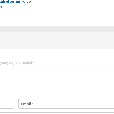
Kalseltenginfo.co
m
 yang wajib ditandai
*