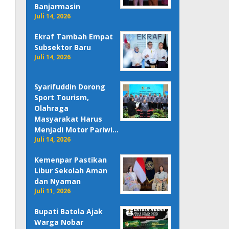
Banjarmasin
Juli 14, 2026
Ekraf Tambah Empat
Subsektor Baru
Juli 14, 2026
Syarifuddin Dorong
Sport Tourism,
Olahraga
Masyarakat Harus
Menjadi Motor Pariwi…
Juli 14, 2026
Kemenpar Pastikan
Libur Sekolah Aman
dan Nyaman
Juli 11, 2026
Bupati Batola Ajak
Warga Nobar