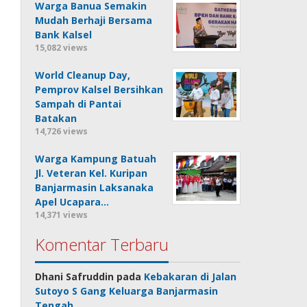
Warga Banua Semakin
Mudah Berhaji Bersama
Bank Kalsel
15,082 views
World Cleanup Day,
Pemprov Kalsel Bersihkan
Sampah di Pantai
Batakan
14,726 views
Warga Kampung Batuah
Jl. Veteran Kel. Kuripan
Banjarmasin Laksanaka
Apel Ucapara…
14,371 views
Komentar Terbaru
Dhani Safruddin
pada
Kebakaran di Jalan
Sutoyo S Gang Keluarga Banjarmasin
Tengah