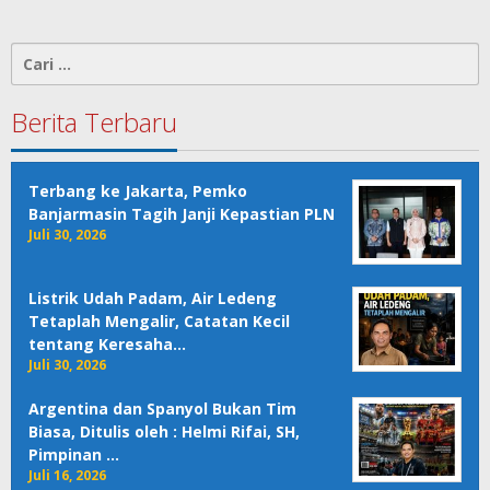
Cari
untuk:
Berita Terbaru
Terbang ke Jakarta, Pemko
Banjarmasin Tagih Janji Kepastian PLN
Juli 30, 2026
Listrik Udah Padam, Air Ledeng
Tetaplah Mengalir, Catatan Kecil
tentang Keresaha…
Juli 30, 2026
Argentina dan Spanyol Bukan Tim
Biasa, Ditulis oleh : Helmi Rifai, SH,
Pimpinan …
Juli 16, 2026