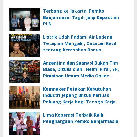
Terbang ke Jakarta, Pemko
Banjarmasin Tagih Janji Kepastian
PLN
Listrik Udah Padam, Air Ledeng
Tetaplah Mengalir, Catatan Kecil
tentang Keresahan Banua
Menghadapi Krisis Energi dan
Ancaman Lingkungan, Oleh : Helmi
Argentina dan Spanyol Bukan Tim
Rifai, SH
Biasa, Ditulis oleh : Helmi Rifai, SH,
Pimpinan Umum Media Online
Kalseltenginfo.com
Kemnaker Petakan Kebutuhan
Industri Jepang untuk Perluas
Peluang Kerja bagi Tenaga Kerja
Indonesia
Lima Koperasi Terbaik Raih
Penghargaan Pemko Banjarmasin