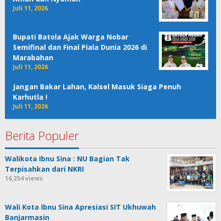
Juli 11, 2026
Bupati Batola Ajak Warga Nobar
Semifinal dan Final Piala Dunia 2026 di
Marabahan
Juli 11, 2026
Jangan Bakar Lahan, Kalsel Masuk Siaga Penuh
Karhutla !
Juli 11, 2026
Berita Populer
Walikota Ibnu Sina : NU Bagian Tak
Terpisahkan dari NKRI
16,254 views
Wali Kota Ibnu Sina Apresiasi SIT Ukhuwah
Banjarmasin