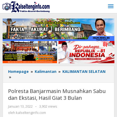
Lewati
ke
konten
Homepage
»
Kalimantan
»
KALIMANTAN SELATAN
»
Polresta
Banjarmasin
Musnahkan
Polresta Banjarmasin Musnahkan Sabu
Sabu
dan Ekstasi, Hasil Giat 3 Bulan
dan
Ekstasi,
Januari 13, 2022
oleh
-
3,902 views
Hasil
kalseltenginfo.com
oleh
kalseltenginfo.com
Giat