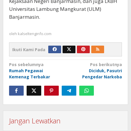
Kejaksaan Negeri Banjarmasin, dan juga LKBH
Universitas Lambung Mangkurat (ULM)
Banjarmasin.
oleh
kalseltenginfo.com
Ikuti Kami Pada
Navigasi
Pos sebelumnya
Pos berikutnya
Rumah Pegawai
Diciduk, Pasutri
pos
Kemenag Terbakar
Pengedar Narkoba
Jangan Lewatkan