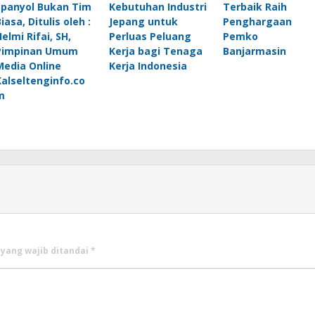
Spanyol Bukan Tim
Kebutuhan Industri
Terbaik Raih
iasa, Ditulis oleh :
Jepang untuk
Penghargaan
elmi Rifai, SH,
Perluas Peluang
Pemko
Pimpinan Umum
Kerja bagi Tenaga
Banjarmasin
Media Online
Kerja Indonesia
Kalseltenginfo.co
m
 yang wajib ditandai
*