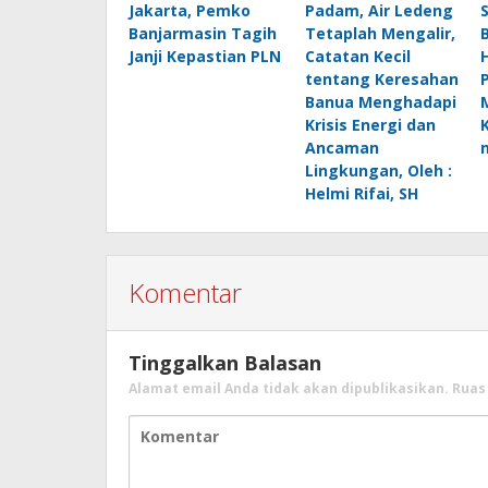
Jakarta, Pemko
Padam, Air Ledeng
Banjarmasin Tagih
Tetaplah Mengalir,
B
Janji Kepastian PLN
Catatan Kecil
H
tentang Keresahan
Banua Menghadapi
Krisis Energi dan
Ancaman
Lingkungan, Oleh :
Helmi Rifai, SH
Komentar
Tinggalkan Balasan
Alamat email Anda tidak akan dipublikasikan.
Ruas