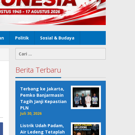
an
Politik
Sosial & Budaya
Cari
untuk:
Berita Terbaru
Terbang ke Jakarta,
Pemko Banjarmasin
Tagih Janji Kepastian
PLN
Juli 30, 2026
Listrik Udah Padam,
Air Ledeng Tetaplah