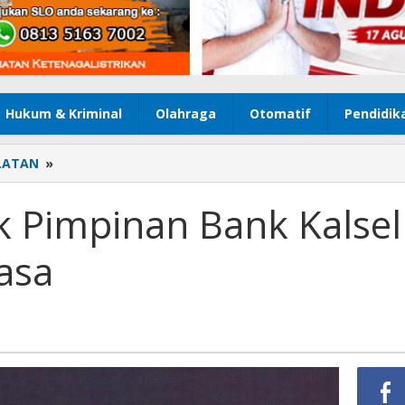
Hukum & Kriminal
Olahraga
Otomatif
Pendidik
LATAN
»
Pergantian
Pucuk
Pimpinan
k Pimpinan Bank Kalsel
Bank
Kalsel
asa
Hal
Wajar
dan
Biasa