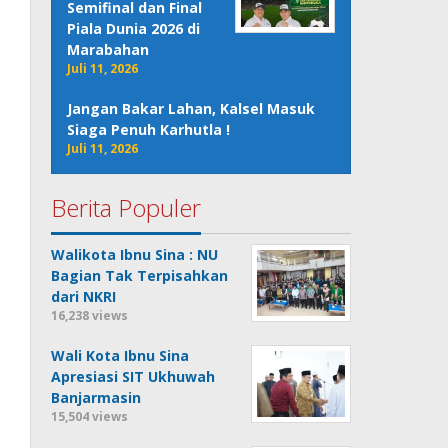
Semifinal dan Final
Piala Dunia 2026 di
Marabahan
Juli 11, 2026
Jangan Bakar Lahan, Kalsel Masuk
Siaga Penuh Karhutla !
Juli 11, 2026
Berita Populer
Walikota Ibnu Sina : NU
Bagian Tak Terpisahkan
dari NKRI
16,238 views
Wali Kota Ibnu Sina
Apresiasi SIT Ukhuwah
Banjarmasin
15,504 views