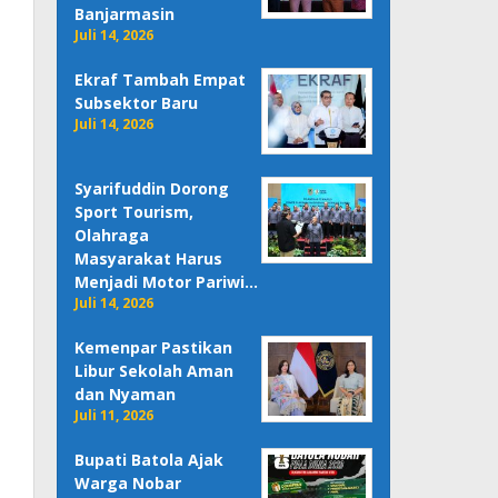
Banjarmasin
Juli 14, 2026
Ekraf Tambah Empat
Subsektor Baru
Juli 14, 2026
Syarifuddin Dorong
Sport Tourism,
Olahraga
Masyarakat Harus
Menjadi Motor Pariwi…
Juli 14, 2026
Kemenpar Pastikan
Libur Sekolah Aman
dan Nyaman
Juli 11, 2026
Bupati Batola Ajak
Warga Nobar