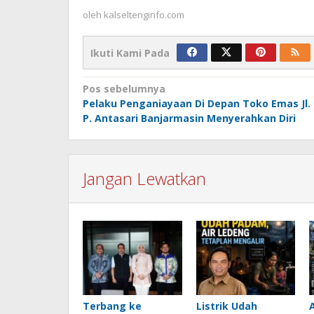
oleh
kalseltenginfo.com
Ikuti Kami Pada
Navigasi
Pos sebelumnya
Pelaku Penganiayaan Di Depan Toko Emas Jl.
pos
P. Antasari Banjarmasin Menyerahkan Diri
Jangan Lewatkan
Terbang ke
Listrik Udah