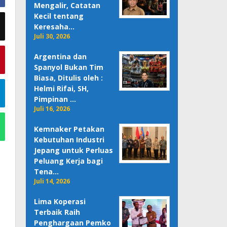
Mengalir, Catatan
Kecil tentang
Keresaha…
Juli 30, 2026
Argentina dan
Spanyol Bukan Tim
Biasa, Ditulis oleh :
Helmi Rifai, SH,
Pimpinan …
Juli 16, 2026
Kemnaker Petakan
Kebutuhan Industri
Jepang untuk Perluas
Peluang Kerja bagi
Tena…
Juli 14, 2026
Lima Koperasi
Terbaik Raih
Penghargaan Pemko