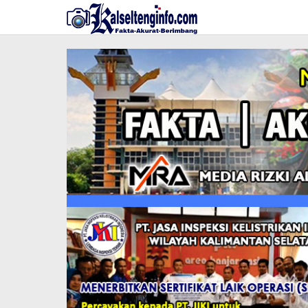
Lewati
ke
konten