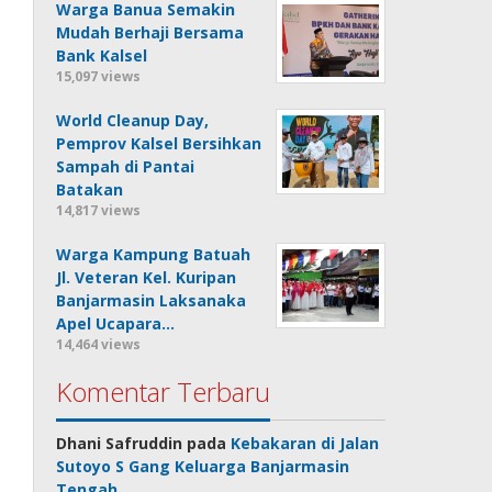
Warga Banua Semakin
Mudah Berhaji Bersama
Bank Kalsel
15,097 views
World Cleanup Day,
Pemprov Kalsel Bersihkan
Sampah di Pantai
Batakan
14,817 views
Warga Kampung Batuah
Jl. Veteran Kel. Kuripan
Banjarmasin Laksanaka
Apel Ucapara…
14,464 views
Komentar Terbaru
Dhani Safruddin
pada
Kebakaran di Jalan
Sutoyo S Gang Keluarga Banjarmasin
Tengah