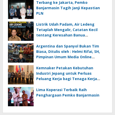
Terbang ke Jakarta, Pemko
Banjarmasin Tagih Janji Kepastian
PLN
Listrik Udah Padam, Air Ledeng
Tetaplah Mengalir, Catatan Kecil
tentang Keresahan Banua
Menghadapi Krisis Energi dan
Ancaman Lingkungan, Oleh : Helmi
Argentina dan Spanyol Bukan Tim
Rifai, SH
Biasa, Ditulis oleh : Helmi Rifai, SH,
Pimpinan Umum Media Online
Kalseltenginfo.com
Kemnaker Petakan Kebutuhan
Industri Jepang untuk Perluas
Peluang Kerja bagi Tenaga Kerja
Indonesia
Lima Koperasi Terbaik Raih
Penghargaan Pemko Banjarmasin