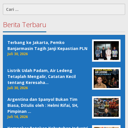
Cari
untuk:
Berita Terbaru
Terbang ke Jakarta, Pemko
Banjarmasin Tagih Janji Kepastian PLN
Juli 30, 2026
Listrik Udah Padam, Air Ledeng
Tetaplah Mengalir, Catatan Kecil
tentang Keresaha…
Juli 30, 2026
Argentina dan Spanyol Bukan Tim
Biasa, Ditulis oleh : Helmi Rifai, SH,
Pimpinan …
Juli 16, 2026