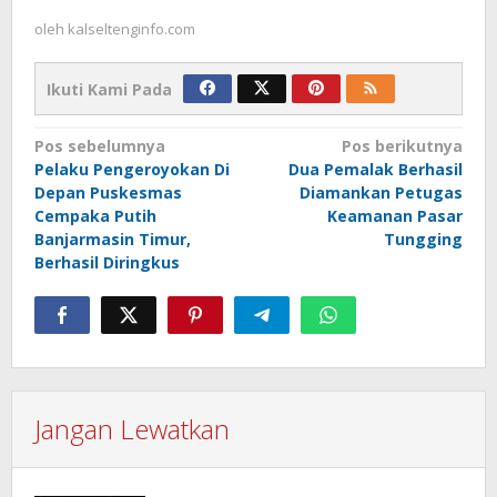
oleh
kalseltenginfo.com
Ikuti Kami Pada
Navigasi
Pos sebelumnya
Pos berikutnya
Pelaku Pengeroyokan Di
Dua Pemalak Berhasil
pos
Depan Puskesmas
Diamankan Petugas
Cempaka Putih
Keamanan Pasar
Banjarmasin Timur,
Tungging
Berhasil Diringkus
Jangan Lewatkan