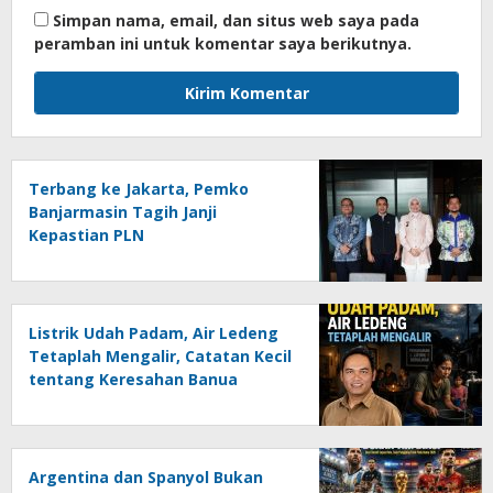
Simpan nama, email, dan situs web saya pada
peramban ini untuk komentar saya berikutnya.
Terbang ke Jakarta, Pemko
Banjarmasin Tagih Janji
Kepastian PLN
Listrik Udah Padam, Air Ledeng
Tetaplah Mengalir, Catatan Kecil
tentang Keresahan Banua
Menghadapi Krisis Energi dan
Ancaman Lingkungan, Oleh :
Helmi Rifai, SH
Argentina dan Spanyol Bukan