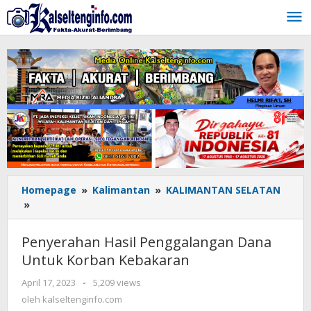
Lewati
ke
konten
Homepage
»
Kalimantan
»
KALIMANTAN SELATAN
»
Penyerahan
Hasil
Penggalangan
Penyerahan Hasil Penggalangan Dana
Dana
Untuk Korban Kebakaran
Untuk
Korban
April 17, 2023
oleh
-
5,209 views
Kebakaran
kalseltenginfo.com
oleh
kalseltenginfo.com