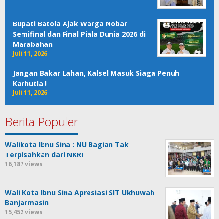
Bupati Batola Ajak Warga Nobar
Semifinal dan Final Piala Dunia 2026 di
Marabahan
Juli 11, 2026
Jangan Bakar Lahan, Kalsel Masuk Siaga Penuh
Karhutla !
Juli 11, 2026
Berita Populer
Walikota Ibnu Sina : NU Bagian Tak
Terpisahkan dari NKRI
16,187 views
Wali Kota Ibnu Sina Apresiasi SIT Ukhuwah
Banjarmasin
15,452 views