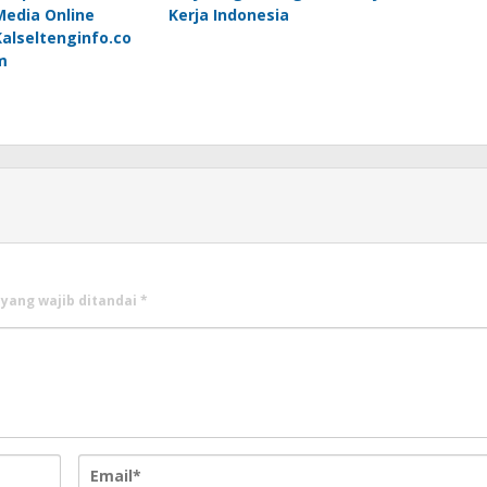
Media Online
Kerja Indonesia
Kalseltenginfo.co
m
 yang wajib ditandai
*