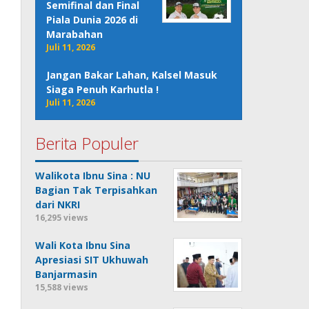
Semifinal dan Final
Piala Dunia 2026 di
Marabahan
Juli 11, 2026
Jangan Bakar Lahan, Kalsel Masuk
Siaga Penuh Karhutla !
Juli 11, 2026
Berita Populer
Walikota Ibnu Sina : NU
Bagian Tak Terpisahkan
dari NKRI
16,295 views
Wali Kota Ibnu Sina
Apresiasi SIT Ukhuwah
Banjarmasin
15,588 views