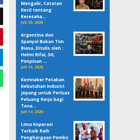
Mengalir, Catatan
Kecil tentang
Keresaha…
Juli 30, 2026
Argentina dan
Spanyol Bukan Tim
Biasa, Ditulis oleh :
Helmi Rifai, SH,
Pimpinan …
Juli 16, 2026
Kemnaker Petakan
Kebutuhan Industri
Jepang untuk Perluas
Peluang Kerja bagi
Tena…
Juli 14, 2026
Lima Koperasi
Terbaik Raih
Penghargaan Pemko