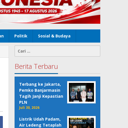
an
Politik
Sosial & Budaya
Cari
untuk:
Berita Terbaru
Terbang ke Jakarta,
Pemko Banjarmasin
Tagih Janji Kepastian
PLN
Juli 30, 2026
Listrik Udah Padam,
Air Ledeng Tetaplah