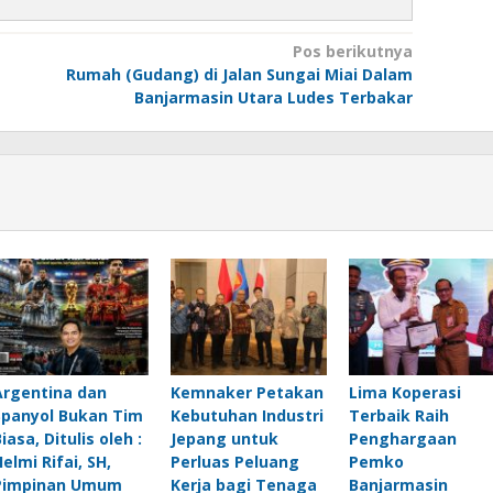
Pos berikutnya
Rumah (Gudang) di Jalan Sungai Miai Dalam
Banjarmasin Utara Ludes Terbakar
Argentina dan
Kemnaker Petakan
Lima Koperasi
Spanyol Bukan Tim
Kebutuhan Industri
Terbaik Raih
iasa, Ditulis oleh :
Jepang untuk
Penghargaan
elmi Rifai, SH,
Perluas Peluang
Pemko
Pimpinan Umum
Kerja bagi Tenaga
Banjarmasin