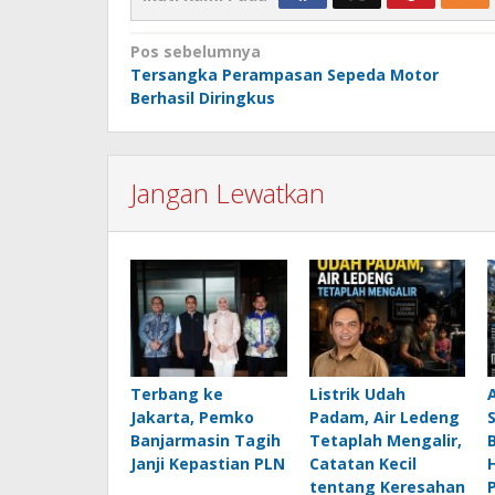
Navigasi
Pos sebelumnya
Tersangka Perampasan Sepeda Motor
pos
Berhasil Diringkus
Jangan Lewatkan
Terbang ke
Listrik Udah
Jakarta, Pemko
Padam, Air Ledeng
Banjarmasin Tagih
Tetaplah Mengalir,
B
Janji Kepastian PLN
Catatan Kecil
H
tentang Keresahan