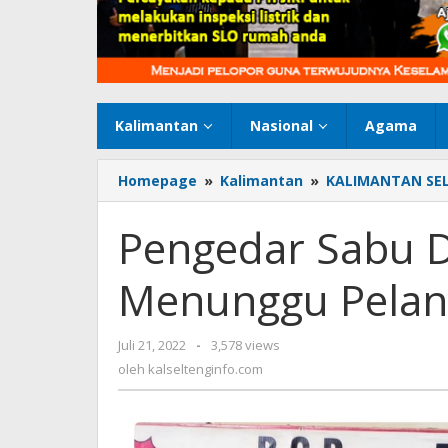
Kalimantan
Nasional
Agama
Homepage
»
Kalimantan
»
KALIMANTAN SE
Pengedar Sabu D
Menunggu Pelan
Juli 21, 2022
oleh
-
3,578 views
kalseltenginfo.com
oleh
kalseltenginfo.com