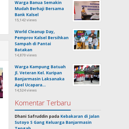
Warga Banua Semakin
Mudah Berhaji Bersama
Bank Kalsel
15,142 views
World Cleanup Day,
Pemprov Kalsel Bersihkan
Sampah di Pantai
Batakan
14,870 views
Warga Kampung Batuah
Jl. Veteran Kel. Kuripan
Banjarmasin Laksanaka
Apel Ucapara…
14,524 views
Komentar Terbaru
Dhani Safruddin
pada
Kebakaran di Jalan
Sutoyo S Gang Keluarga Banjarmasin
Tengah