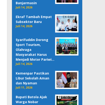
Banjarmasin
Juli 14, 2026
Ekraf Tambah Empat
Subsektor Baru
Juli 14, 2026
Syarifuddin Dorong
Sport Tourism,
Olahraga
Masyarakat Harus
Menjadi Motor Pariwi…
Juli 14, 2026
Kemenpar Pastikan
Libur Sekolah Aman
dan Nyaman
Juli 11, 2026
Bupati Batola Ajak
Warga Nobar