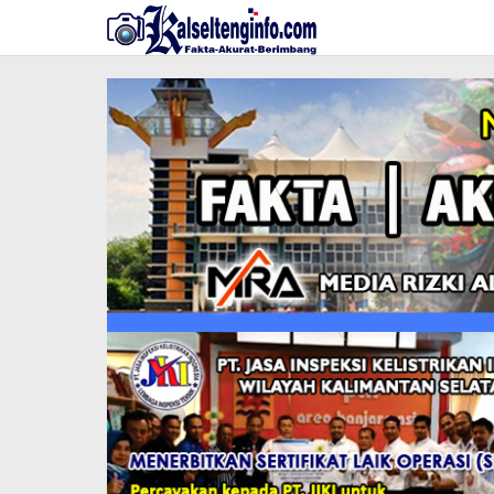
Lewati
ke
konten