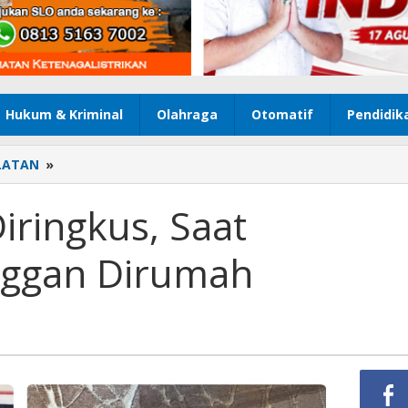
Hukum & Kriminal
Olahraga
Otomatif
Pendidik
LATAN
»
Pengedar
Sabu
Diringkus,
iringkus, Saat
Saat
Menunggu
ggan Dirumah
Pelanggan
Dirumah