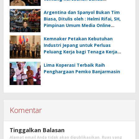
Menghadapi Krisis Energi dan
Ancaman Lingkungan, Oleh : Helmi
Argentina dan Spanyol Bukan Tim
Rifai, SH
Biasa, Ditulis oleh : Helmi Rifai, SH,
Pimpinan Umum Media Online
Kalseltenginfo.com
Kemnaker Petakan Kebutuhan
Industri Jepang untuk Perluas
Peluang Kerja bagi Tenaga Kerja
Indonesia
Lima Koperasi Terbaik Raih
Penghargaan Pemko Banjarmasin
Komentar
Tinggalkan Balasan
Alamat email Anda tidak akan dipublikasikan.
Ruas yang