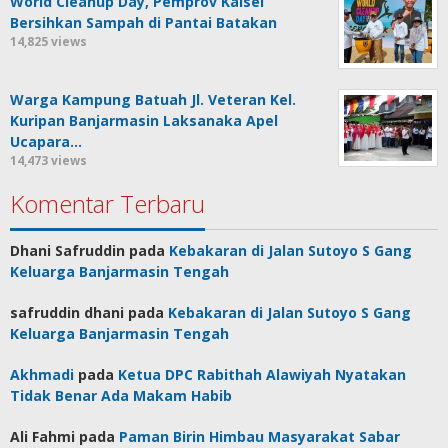
World Cleanup Day, Pemprov Kalsel
Bersihkan Sampah di Pantai Batakan
14,825 views
Warga Kampung Batuah Jl. Veteran Kel.
Kuripan Banjarmasin Laksanaka Apel
Ucapara…
14,473 views
Komentar Terbaru
Dhani Safruddin
pada
Kebakaran di Jalan Sutoyo S Gang
Keluarga Banjarmasin Tengah
safruddin dhani
pada
Kebakaran di Jalan Sutoyo S Gang
Keluarga Banjarmasin Tengah
Akhmadi
pada
Ketua DPC Rabithah Alawiyah Nyatakan
Tidak Benar Ada Makam Habib
Ali Fahmi
pada
Paman Birin Himbau Masyarakat Sabar