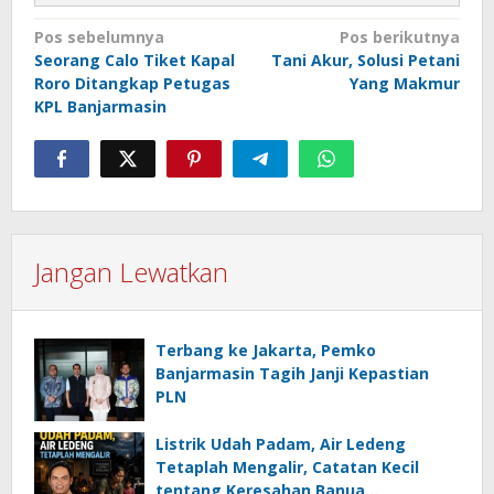
Navigasi
Pos sebelumnya
Pos berikutnya
Seorang Calo Tiket Kapal
Tani Akur, Solusi Petani
pos
Roro Ditangkap Petugas
Yang Makmur
KPL Banjarmasin
Jangan Lewatkan
Terbang ke Jakarta, Pemko
Banjarmasin Tagih Janji Kepastian
PLN
Listrik Udah Padam, Air Ledeng
Tetaplah Mengalir, Catatan Kecil
tentang Keresahan Banua