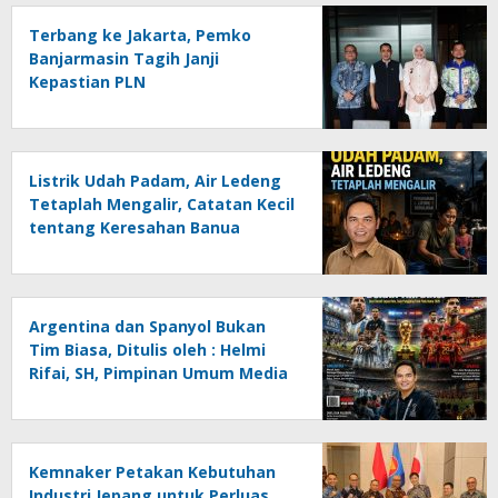
Terbang ke Jakarta, Pemko
Banjarmasin Tagih Janji
Kepastian PLN
Listrik Udah Padam, Air Ledeng
Tetaplah Mengalir, Catatan Kecil
tentang Keresahan Banua
Menghadapi Krisis Energi dan
Ancaman Lingkungan, Oleh :
Helmi Rifai, SH
Argentina dan Spanyol Bukan
Tim Biasa, Ditulis oleh : Helmi
Rifai, SH, Pimpinan Umum Media
Online Kalseltenginfo.com
Kemnaker Petakan Kebutuhan
Industri Jepang untuk Perluas