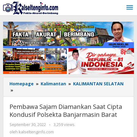
Lewati
ke
konten
Homepage
»
Kalimantan
»
KALIMANTAN SELATAN
»
Pembawa
Sajam
Diamankan
Pembawa Sajam Diamankan Saat Cipta
Saat
Kondusif Polsekta Banjarmasin Barat
Cipta
Kondusif
September 30, 2022
oleh
-
3,259 views
Polsekta
kalseltenginfo.com
oleh
kalseltenginfo.com
Banjarmasin