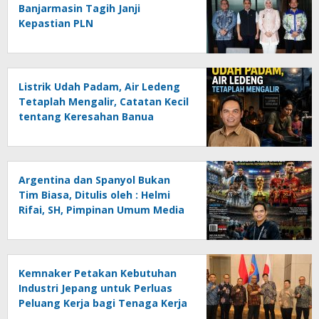
Banjarmasin Tagih Janji
Kepastian PLN
Listrik Udah Padam, Air Ledeng
Tetaplah Mengalir, Catatan Kecil
tentang Keresahan Banua
Menghadapi Krisis Energi dan
Ancaman Lingkungan, Oleh :
Helmi Rifai, SH
Argentina dan Spanyol Bukan
Tim Biasa, Ditulis oleh : Helmi
Rifai, SH, Pimpinan Umum Media
Online Kalseltenginfo.com
Kemnaker Petakan Kebutuhan
Industri Jepang untuk Perluas
Peluang Kerja bagi Tenaga Kerja
Indonesia