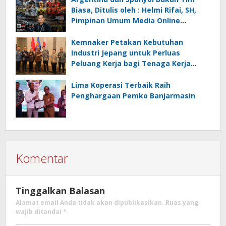
Rifai, SH
Biasa, Ditulis oleh : Helmi Rifai, SH,
Pimpinan Umum Media Online
Kalseltenginfo.com
Kemnaker Petakan Kebutuhan
Industri Jepang untuk Perluas
Peluang Kerja bagi Tenaga Kerja
Indonesia
Lima Koperasi Terbaik Raih
Penghargaan Pemko Banjarmasin
Komentar
Tinggalkan Balasan
Alamat email Anda tidak akan dipublikasikan.
Ruas yang
wajib ditandai
*