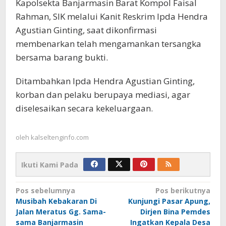
Kapolsekta Banjarmasin Barat Kompol Faisal
Rahman, SIK melalui Kanit Reskrim Ipda Hendra
Agustian Ginting, saat dikonfirmasi
membenarkan telah mengamankan tersangka
bersama barang bukti.
Ditambahkan Ipda Hendra Agustian Ginting,
korban dan pelaku berupaya mediasi, agar
diselesaikan secara kekeluargaan.
oleh
kalseltenginfo.com
Ikuti Kami Pada
Navigasi
Pos sebelumnya
Pos berikutnya
Musibah Kebakaran Di
Kunjungi Pasar Apung,
pos
Jalan Meratus Gg. Sama-
Dirjen Bina Pemdes
sama Banjarmasin
Ingatkan Kepala Desa