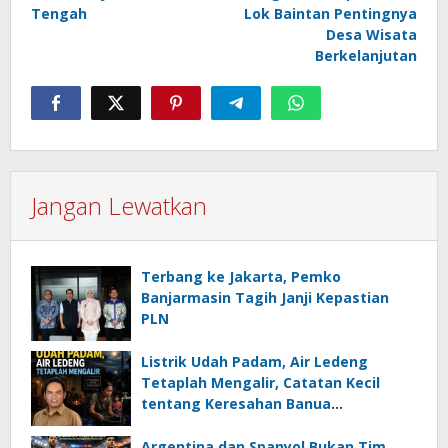
Tengah
Lok Baintan Pentingnya
Desa Wisata
Berkelanjutan
Jangan Lewatkan
Terbang ke Jakarta, Pemko
Banjarmasin Tagih Janji Kepastian
PLN
Listrik Udah Padam, Air Ledeng
Tetaplah Mengalir, Catatan Kecil
tentang Keresahan Banua
Menghadapi Krisis Energi dan
Ancaman Lingkungan, Oleh : Helmi
Argentina dan Spanyol Bukan Tim