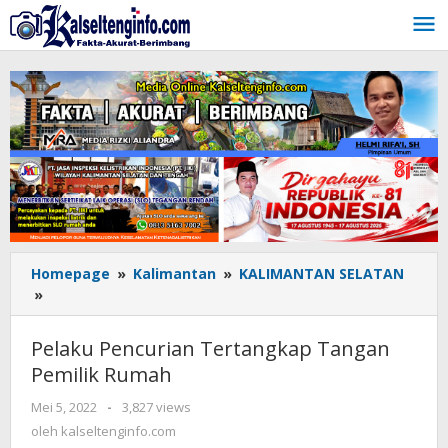
Lewati
ke
konten
Homepage
»
Kalimantan
»
KALIMANTAN SELATAN
»
Pelaku
Pencurian
Tertangkap
Pelaku Pencurian Tertangkap Tangan
Tangan
Pemilik Rumah
Pemilik
Rumah
Mei 5, 2022
oleh
-
3,827 views
kalseltenginfo.com
oleh
kalseltenginfo.com