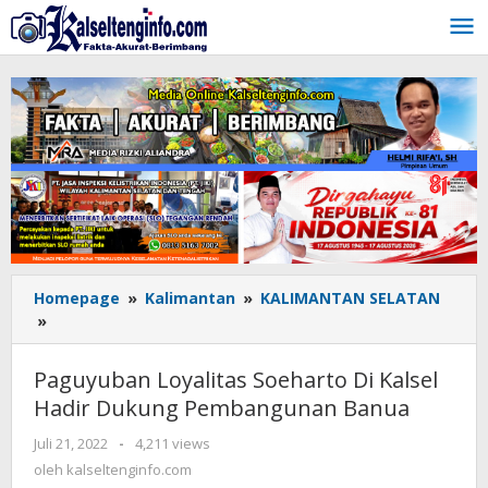
Lewati
ke
konten
Homepage
»
Kalimantan
»
KALIMANTAN SELATAN
»
Paguyuban
Loyalitas
Soeharto
Paguyuban Loyalitas Soeharto Di Kalsel
Di
Hadir Dukung Pembangunan Banua
Kalsel
Hadir
Juli 21, 2022
oleh
-
4,211 views
Dukung
kalseltenginfo.com
oleh
kalseltenginfo.com
Pembangunan