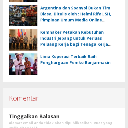
Menghadapi Krisis Energi dan
Ancaman Lingkungan, Oleh : Helmi
Argentina dan Spanyol Bukan Tim
Rifai, SH
Biasa, Ditulis oleh : Helmi Rifai, SH,
Pimpinan Umum Media Online
Kalseltenginfo.com
Kemnaker Petakan Kebutuhan
Industri Jepang untuk Perluas
Peluang Kerja bagi Tenaga Kerja
Indonesia
Lima Koperasi Terbaik Raih
Penghargaan Pemko Banjarmasin
Komentar
Tinggalkan Balasan
Alamat email Anda tidak akan dipublikasikan.
Ruas yang