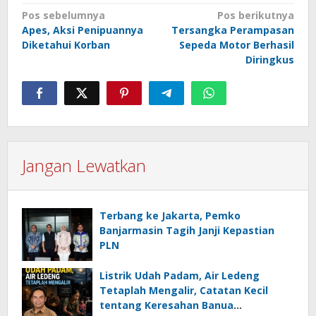
Navigasi
Pos sebelumnya
Pos berikutnya
Apes, Aksi Penipuannya
Tersangka Perampasan
pos
Diketahui Korban
Sepeda Motor Berhasil
Diringkus
Jangan Lewatkan
Terbang ke Jakarta, Pemko
Banjarmasin Tagih Janji Kepastian
PLN
Listrik Udah Padam, Air Ledeng
Tetaplah Mengalir, Catatan Kecil
tentang Keresahan Banua