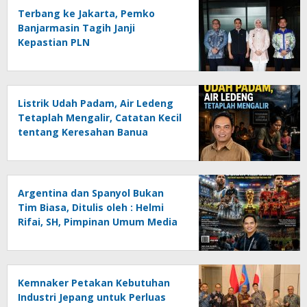
Terbang ke Jakarta, Pemko
Banjarmasin Tagih Janji
Kepastian PLN
Listrik Udah Padam, Air Ledeng
Tetaplah Mengalir, Catatan Kecil
tentang Keresahan Banua
Menghadapi Krisis Energi dan
Ancaman Lingkungan, Oleh :
Helmi Rifai, SH
Argentina dan Spanyol Bukan
Tim Biasa, Ditulis oleh : Helmi
Rifai, SH, Pimpinan Umum Media
Online Kalseltenginfo.com
Kemnaker Petakan Kebutuhan
Industri Jepang untuk Perluas