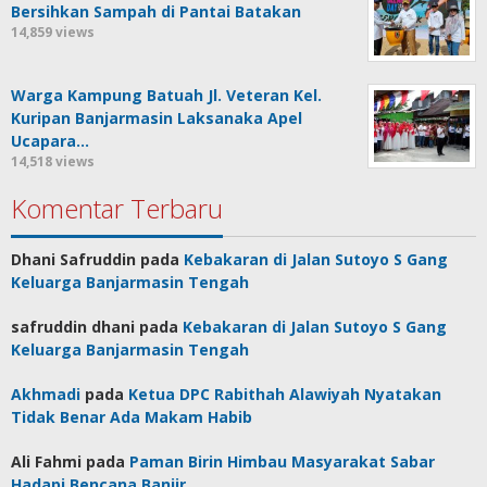
Bersihkan Sampah di Pantai Batakan
14,859 views
Warga Kampung Batuah Jl. Veteran Kel.
Kuripan Banjarmasin Laksanaka Apel
Ucapara…
14,518 views
Komentar Terbaru
Dhani Safruddin
pada
Kebakaran di Jalan Sutoyo S Gang
Keluarga Banjarmasin Tengah
safruddin dhani
pada
Kebakaran di Jalan Sutoyo S Gang
Keluarga Banjarmasin Tengah
Akhmadi
pada
Ketua DPC Rabithah Alawiyah Nyatakan
Tidak Benar Ada Makam Habib
Ali Fahmi
pada
Paman Birin Himbau Masyarakat Sabar
Hadapi Bencana Banjir