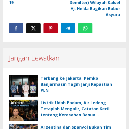
19
Semilter) Wilayah Kalsel
Hj. Helda Bagikan Bubur
Asyura
Jangan Lewatkan
Terbang ke Jakarta, Pemko
Banjarmasin Tagih Janji Kepastian
PLN
Listrik Udah Padam, Air Ledeng
Tetaplah Mengalir, Catatan Kecil
tentang Keresahan Banua
Menghadapi Krisis Energi dan
Ancaman Lingkungan, Oleh : Helmi
Argentina dan Spanyol Bukan Tim