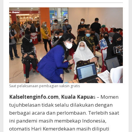
Grat
Unt
War
Kua
Kap
Saat pelaksanaan pembagian vaksin gratis
Kalseltenginfo.com
,
Kuala Kapua
s – Momen
tujuhbelasan tidak selalu dilakukan dengan
berbagai acara dan perlombaan. Terlebih saat
ini pandemi masih membekap Indonesia,
otomatis Hari Kemerdekaan masih diliputi