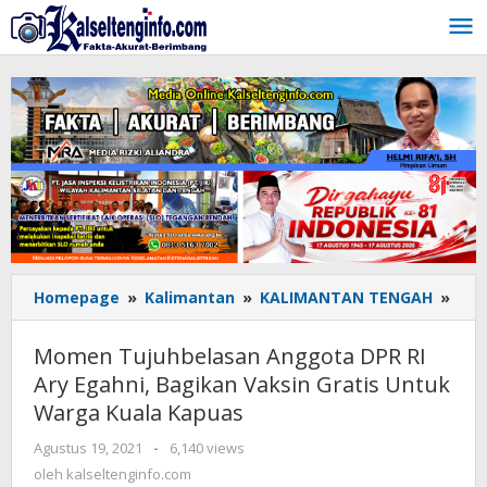
Lewati
ke
konten
Homepage
»
Kalimantan
»
KALIMANTAN TENGAH
»
Mo
Tuj
Ang
Momen Tujuhbelasan Anggota DPR RI
DPR
Ary Egahni, Bagikan Vaksin Gratis Untuk
RI
Warga Kuala Kapuas
Ary
Egah
Agustus 19, 2021
oleh
-
6,140 views
Bag
kalseltenginfo.com
oleh
kalseltenginfo.com
Vak