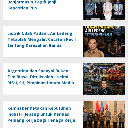
Banjarmasin Tagih Janji
Kepastian PLN
Listrik Udah Padam, Air Ledeng
Tetaplah Mengalir, Catatan Kecil
tentang Keresahan Banua
Menghadapi Krisis Energi dan
Ancaman Lingkungan, Oleh :
Helmi Rifai, SH
Argentina dan Spanyol Bukan
Tim Biasa, Ditulis oleh : Helmi
Rifai, SH, Pimpinan Umum Media
Online Kalseltenginfo.com
Kemnaker Petakan Kebutuhan
Industri Jepang untuk Perluas
Peluang Kerja bagi Tenaga Kerja
Indonesia