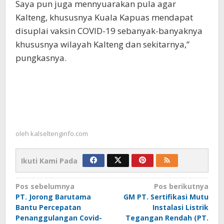
Saya pun juga mennyuarakan pula agar
Kalteng, khususnya Kuala Kapuas mendapat
disuplai vaksin COVID-19 sebanyak-banyaknya
khususnya wilayah Kalteng dan sekitarnya,”
pungkasnya.
oleh
kalseltenginfo.com
Ikuti Kami Pada
Navigasi
Pos sebelumnya
Pos berikutnya
PT. Jorong Barutama
GM PT. Sertifikasi Mutu
pos
Bantu Percepatan
Instalasi Listrik
Penanggulangan Covid-
Tegangan Rendah (PT.