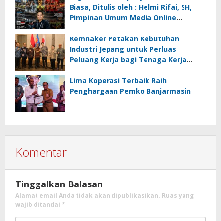
Rifai, SH
Biasa, Ditulis oleh : Helmi Rifai, SH,
Pimpinan Umum Media Online
Kalseltenginfo.com
Kemnaker Petakan Kebutuhan
Industri Jepang untuk Perluas
Peluang Kerja bagi Tenaga Kerja
Indonesia
Lima Koperasi Terbaik Raih
Penghargaan Pemko Banjarmasin
Komentar
Tinggalkan Balasan
Alamat email Anda tidak akan dipublikasikan.
Ruas yang
wajib ditandai
*