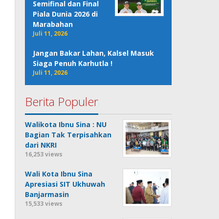
Semifinal dan Final
Piala Dunia 2026 di
Marabahan
Juli 11, 2026
Jangan Bakar Lahan, Kalsel Masuk
Siaga Penuh Karhutla !
Juli 11, 2026
Berita Populer
Walikota Ibnu Sina : NU
Bagian Tak Terpisahkan
dari NKRI
16,253 views
Wali Kota Ibnu Sina
Apresiasi SIT Ukhuwah
Banjarmasin
15,533 views