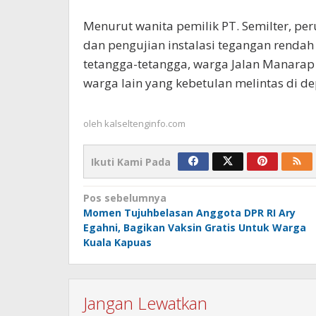
Menurut wanita pemilik PT. Semilter, p
dan pengujian instalasi tegangan rendah
tetangga-tetangga, warga Jalan Manarap 
warga lain yang kebetulan melintas di 
oleh
kalseltenginfo.com
Ikuti Kami Pada
Navigasi
Pos sebelumnya
Momen Tujuhbelasan Anggota DPR RI Ary
pos
Egahni, Bagikan Vaksin Gratis Untuk Warga
Kuala Kapuas
Jangan Lewatkan