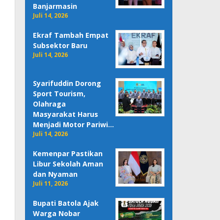
Banjarmasin
Juli 14, 2026
Ekraf Tambah Empat
Subsektor Baru
Juli 14, 2026
Syarifuddin Dorong
Sport Tourism,
Olahraga
Masyarakat Harus
Menjadi Motor Pariwi…
Juli 14, 2026
Kemenpar Pastikan
Libur Sekolah Aman
dan Nyaman
Juli 11, 2026
Bupati Batola Ajak
Warga Nobar