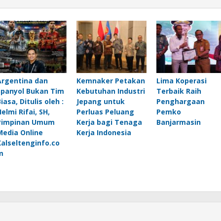
Argentina dan
Kemnaker Petakan
Lima Koperasi
Spanyol Bukan Tim
Kebutuhan Industri
Terbaik Raih
iasa, Ditulis oleh :
Jepang untuk
Penghargaan
elmi Rifai, SH,
Perluas Peluang
Pemko
Pimpinan Umum
Kerja bagi Tenaga
Banjarmasin
Media Online
Kerja Indonesia
Kalseltenginfo.co
m