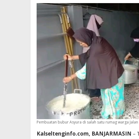
Helda
Bagikan
Bubur
Asyura
Pembuatan bubur Asyura di salah satu rumag warga Jalan 
Kalseltenginfo.com, BANJARMASIN
– 