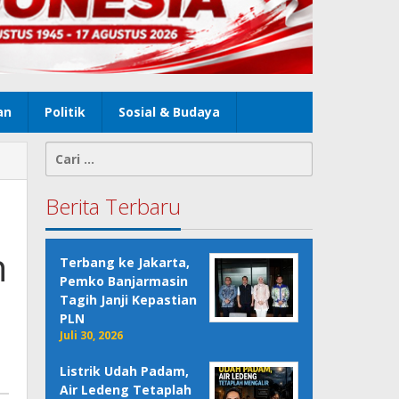
an
Politik
Sosial & Budaya
Cari
untuk:
Berita Terbaru
h
Terbang ke Jakarta,
Pemko Banjarmasin
Tagih Janji Kepastian
PLN
Juli 30, 2026
Listrik Udah Padam,
Air Ledeng Tetaplah