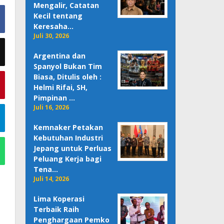
Mengalir, Catatan
Kecil tentang
Keresaha…
Juli 30, 2026
Argentina dan
Spanyol Bukan Tim
Biasa, Ditulis oleh :
Helmi Rifai, SH,
Pimpinan …
Juli 16, 2026
Kemnaker Petakan
Kebutuhan Industri
Jepang untuk Perluas
Peluang Kerja bagi
Tena…
Juli 14, 2026
Lima Koperasi
Terbaik Raih
Penghargaan Pemko