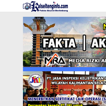
Lewati
ke
konten