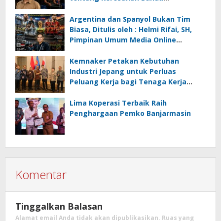
Menghadapi Krisis Energi dan
Ancaman Lingkungan, Oleh : Helmi
Argentina dan Spanyol Bukan Tim
Rifai, SH
Biasa, Ditulis oleh : Helmi Rifai, SH,
Pimpinan Umum Media Online
Kalseltenginfo.com
Kemnaker Petakan Kebutuhan
Industri Jepang untuk Perluas
Peluang Kerja bagi Tenaga Kerja
Indonesia
Lima Koperasi Terbaik Raih
Penghargaan Pemko Banjarmasin
Komentar
Tinggalkan Balasan
Alamat email Anda tidak akan dipublikasikan.
Ruas yang