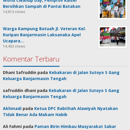
World Cleanup Day, Pemprov Kalsel
Bersihkan Sampah di Pantai Batakan
14,813 views
Warga Kampung Batuah Jl. Veteran Kel.
Kuripan Banjarmasin Laksanaka Apel
Ucapara…
14,452 views
Komentar Terbaru
Dhani Safruddin
pada
Kebakaran di Jalan Sutoyo S Gang
Keluarga Banjarmasin Tengah
safruddin dhani
pada
Kebakaran di Jalan Sutoyo S Gang
Keluarga Banjarmasin Tengah
Akhmadi
pada
Ketua DPC Rabithah Alawiyah Nyatakan
Tidak Benar Ada Makam Habib
Ali Fahmi
pada
Paman Birin Himbau Masyarakat Sabar