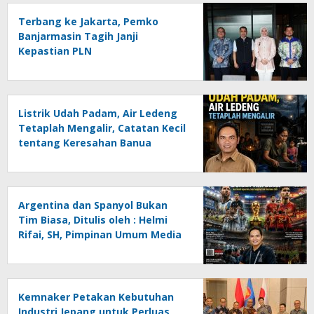
Terbang ke Jakarta, Pemko
Banjarmasin Tagih Janji
Kepastian PLN
Listrik Udah Padam, Air Ledeng
Tetaplah Mengalir, Catatan Kecil
tentang Keresahan Banua
Menghadapi Krisis Energi dan
Ancaman Lingkungan, Oleh :
Helmi Rifai, SH
Argentina dan Spanyol Bukan
Tim Biasa, Ditulis oleh : Helmi
Rifai, SH, Pimpinan Umum Media
Online Kalseltenginfo.com
Kemnaker Petakan Kebutuhan
Industri Jepang untuk Perluas