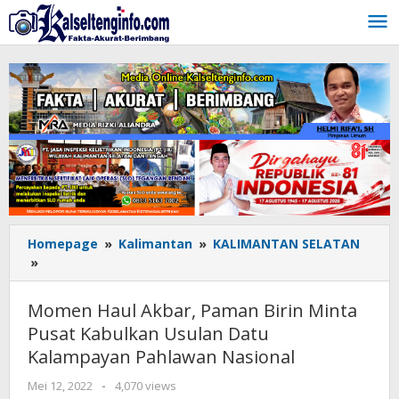
Lewati
ke
konten
Homepage
»
Kalimantan
»
KALIMANTAN SELATAN
»
Momen
Haul
Akbar,
Momen Haul Akbar, Paman Birin Minta
Paman
Pusat Kabulkan Usulan Datu
Birin
Kalampayan Pahlawan Nasional
Minta
Pusat
Mei 12, 2022
oleh
-
4,070 views
Kabulkan