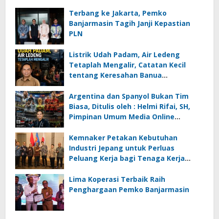
Terbang ke Jakarta, Pemko
Banjarmasin Tagih Janji Kepastian
PLN
Listrik Udah Padam, Air Ledeng
Tetaplah Mengalir, Catatan Kecil
tentang Keresahan Banua
Menghadapi Krisis Energi dan
Ancaman Lingkungan, Oleh : Helmi
Argentina dan Spanyol Bukan Tim
Rifai, SH
Biasa, Ditulis oleh : Helmi Rifai, SH,
Pimpinan Umum Media Online
Kalseltenginfo.com
Kemnaker Petakan Kebutuhan
Industri Jepang untuk Perluas
Peluang Kerja bagi Tenaga Kerja
Indonesia
Lima Koperasi Terbaik Raih
Penghargaan Pemko Banjarmasin