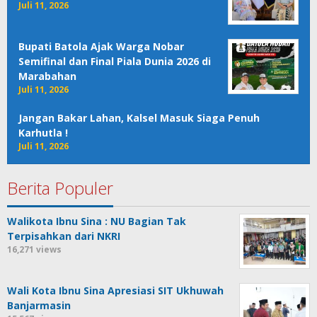
Juli 11, 2026
Bupati Batola Ajak Warga Nobar
Semifinal dan Final Piala Dunia 2026 di
Marabahan
Juli 11, 2026
Jangan Bakar Lahan, Kalsel Masuk Siaga Penuh
Karhutla !
Juli 11, 2026
Berita Populer
Walikota Ibnu Sina : NU Bagian Tak
Terpisahkan dari NKRI
16,271 views
Wali Kota Ibnu Sina Apresiasi SIT Ukhuwah
Banjarmasin