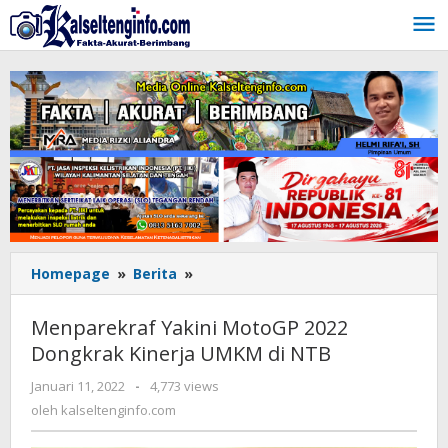
Lewati
ke
konten
Homepage
»
Berita
»
Menparekraf
Yakini
MotoGP
Menparekraf Yakini MotoGP 2022
2022
Dongkrak Kinerja UMKM di NTB
Dongkrak
Kinerja
Januari 11, 2022
oleh
-
4,773 views
UMKM
kalseltenginfo.com
oleh
kalseltenginfo.com
di
NTB