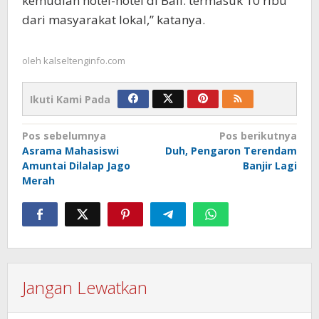
kemudian hotel-hotel di Bali. termasuk 10 ribu
dari masyarakat lokal,” katanya.
oleh
kalseltenginfo.com
Ikuti Kami Pada
Navigasi
Pos sebelumnya
Pos berikutnya
Asrama Mahasiswi
Duh, Pengaron Terendam
pos
Amuntai Dilalap Jago
Banjir Lagi
Merah
Jangan Lewatkan