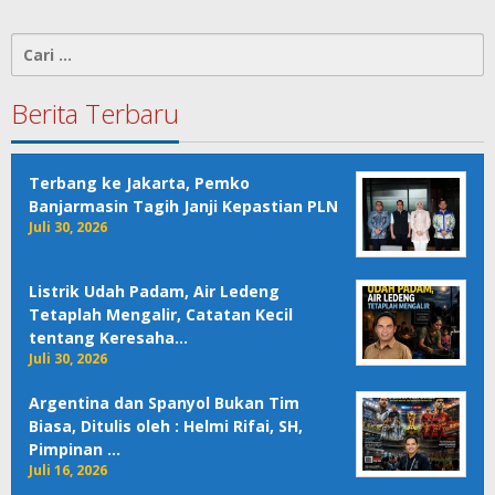
Cari
untuk:
Berita Terbaru
Terbang ke Jakarta, Pemko
Banjarmasin Tagih Janji Kepastian PLN
Juli 30, 2026
Listrik Udah Padam, Air Ledeng
Tetaplah Mengalir, Catatan Kecil
tentang Keresaha…
Juli 30, 2026
Argentina dan Spanyol Bukan Tim
Biasa, Ditulis oleh : Helmi Rifai, SH,
Pimpinan …
Juli 16, 2026