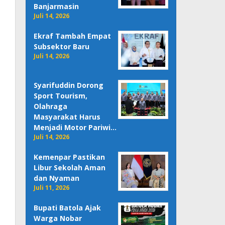
Banjarmasin
Juli 14, 2026
Ekraf Tambah Empat
Subsektor Baru
Juli 14, 2026
Syarifuddin Dorong
Sport Tourism,
Olahraga
Masyarakat Harus
Menjadi Motor Pariwi…
Juli 14, 2026
Kemenpar Pastikan
Libur Sekolah Aman
dan Nyaman
Juli 11, 2026
Bupati Batola Ajak
Warga Nobar