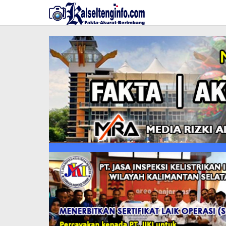
Lewati
ke
konten