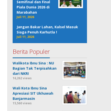
Semifinal dan Final
Piala Dunia 2026 di
Marabahan
Juli 11, 2026
Jangan Bakar Lahan, Kalsel Masuk
Siaga Penuh Karhutla !
Juli 11, 2026
Berita Populer
Walikota Ibnu Sina : NU
Bagian Tak Terpisahkan
dari NKRI
16,262 views
Wali Kota Ibnu Sina
Apresiasi SIT Ukhuwah
Banjarmasin
15,560 views