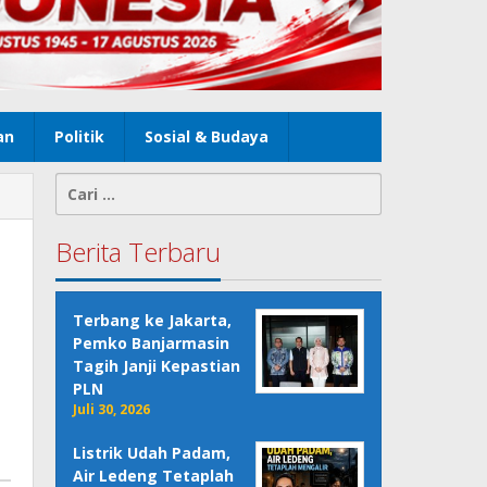
an
Politik
Sosial & Budaya
Cari
untuk:
Berita Terbaru
Terbang ke Jakarta,
Pemko Banjarmasin
Tagih Janji Kepastian
PLN
Juli 30, 2026
Listrik Udah Padam,
Air Ledeng Tetaplah