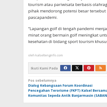
tourism atau pariwisata berbasis olahra
pihak mendorong potensi besar tersebu
pascapandemi.
“Lapangan golf di tengah pandemi menja
minat orang bermain golf meningkat un
kesehatan di bidang sport tourism khusus
oleh
kalseltenginfo.com
Ikuti Kami Pada
Navigasi
Pos sebelumnya
Dialog Kebangsaan Forum Koordinasi
pos
Pencegahan Terorisme (FKPT) Kalsel Bersam
Komunitas Sepeda Antik Banjarmasin (SABAN