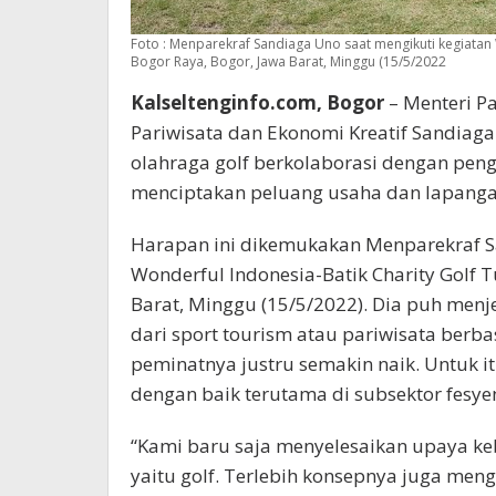
Foto : Menparekraf Sandiaga Uno saat mengikuti kegiatan 
Bogor Raya, Bogor, Jawa Barat, Minggu (15/5/2022
Kalseltenginfo.com, Bogor
– Menteri P
Pariwisata dan Ekonomi Kreatif Sandiag
olahraga golf berkolaborasi dengan peng
menciptakan peluang usaha dan lapangan
Harapan ini dikemukakan Menparekraf S
Wonderful Indonesia-Batik Charity Golf T
Barat, Minggu (15/5/2022). Dia puh menj
dari sport tourism atau pariwisata berba
peminatnya justru semakin naik. Untuk i
dengan baik terutama di subsektor fesye
“Kami baru saja menyelesaikan upaya ke
yaitu golf. Terlebih konsepnya juga men