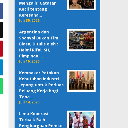
Mengalir, Catatan
Kecil tentang
Keresaha…
Juli 30, 2026
Argentina dan
Spanyol Bukan Tim
Biasa, Ditulis oleh :
Helmi Rifai, SH,
Pimpinan …
Juli 16, 2026
Kemnaker Petakan
Kebutuhan Industri
Jepang untuk Perluas
Peluang Kerja bagi
Tena…
Juli 14, 2026
Lima Koperasi
Terbaik Raih
Penghargaan Pemko