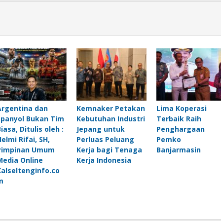
Argentina dan
Kemnaker Petakan
Lima Koperasi
Spanyol Bukan Tim
Kebutuhan Industri
Terbaik Raih
iasa, Ditulis oleh :
Jepang untuk
Penghargaan
elmi Rifai, SH,
Perluas Peluang
Pemko
Pimpinan Umum
Kerja bagi Tenaga
Banjarmasin
Media Online
Kerja Indonesia
Kalseltenginfo.co
m