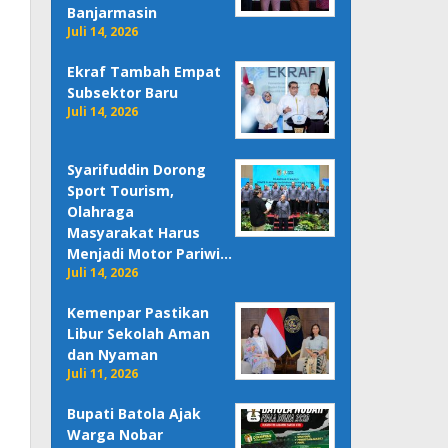
Banjarmasin
Juli 14, 2026
Ekraf Tambah Empat
Subsektor Baru
Juli 14, 2026
Syarifuddin Dorong
Sport Tourism,
Olahraga
Masyarakat Harus
Menjadi Motor Pariwi…
Juli 14, 2026
Kemenpar Pastikan
Libur Sekolah Aman
dan Nyaman
Juli 11, 2026
Bupati Batola Ajak
Warga Nobar