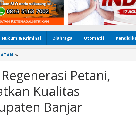
Hukum & Kriminal
Olahraga
Otomatif
Pendidik
LATAN
»
Melalui
Program
Regenerasi
Regenerasi Petani,
Petani,
Kementan
tkan Kualitas
Tingkatkan
Kualitas
Fasilitator
bupaten Banjar
di
Kabupaten
Banjar