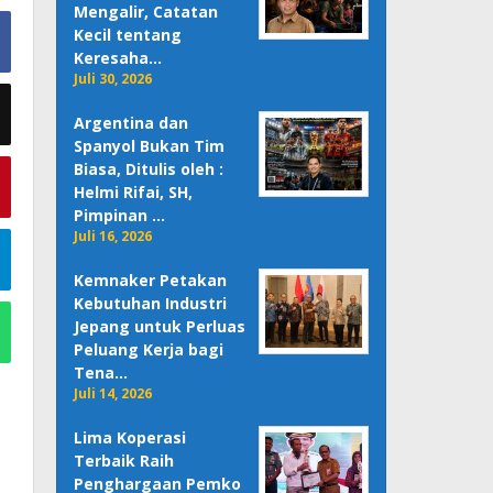
Mengalir, Catatan
Kecil tentang
Keresaha…
Juli 30, 2026
Argentina dan
Spanyol Bukan Tim
Biasa, Ditulis oleh :
Helmi Rifai, SH,
Pimpinan …
Juli 16, 2026
Kemnaker Petakan
Kebutuhan Industri
Jepang untuk Perluas
Peluang Kerja bagi
Tena…
Juli 14, 2026
Lima Koperasi
Terbaik Raih
Penghargaan Pemko