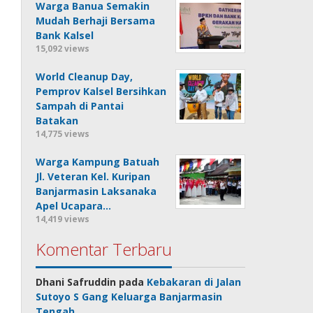
Warga Banua Semakin
Mudah Berhaji Bersama
Bank Kalsel
15,092 views
World Cleanup Day,
Pemprov Kalsel Bersihkan
Sampah di Pantai
Batakan
14,775 views
Warga Kampung Batuah
Jl. Veteran Kel. Kuripan
Banjarmasin Laksanaka
Apel Ucapara…
14,419 views
Komentar Terbaru
Dhani Safruddin
pada
Kebakaran di Jalan
Sutoyo S Gang Keluarga Banjarmasin
Tengah