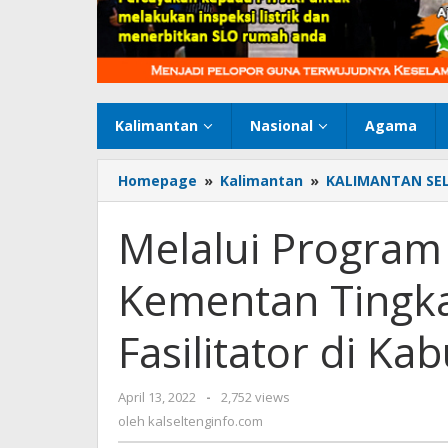
Kalimantan
Nasional
Agama
Homepage
»
Kalimantan
»
KALIMANTAN SE
Melalui Program 
Kementan Tingka
Fasilitator di Ka
April 13, 2022
oleh
-
2,752 views
kalseltenginfo.com
oleh
kalseltenginfo.com