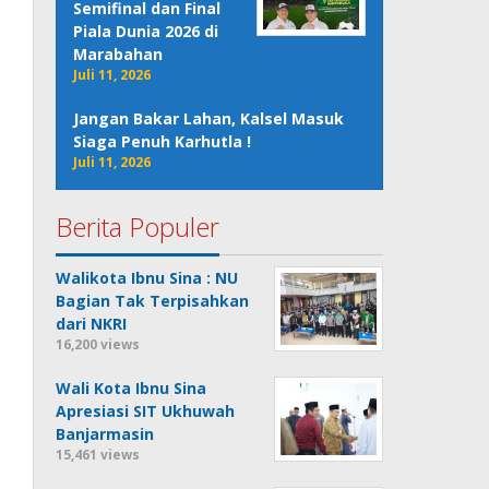
Semifinal dan Final
Piala Dunia 2026 di
Marabahan
Juli 11, 2026
Jangan Bakar Lahan, Kalsel Masuk
Siaga Penuh Karhutla !
Juli 11, 2026
Berita Populer
Walikota Ibnu Sina : NU
Bagian Tak Terpisahkan
dari NKRI
16,200 views
Wali Kota Ibnu Sina
Apresiasi SIT Ukhuwah
Banjarmasin
15,461 views