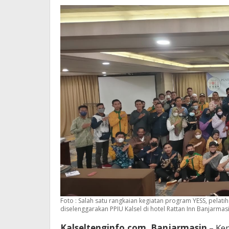
Foto : Salah satu rangkaian kegiatan program YESS, pelati
diselenggarakan PPIU Kalsel di hotel Rattan Inn Banjarmasi
Kalseltenginfo.com, Banjarmasin
– Kem