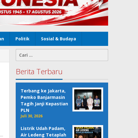
an
Politik
Sosial & Budaya
Cari
untuk:
Berita Terbaru
Terbang ke Jakarta,
Pemko Banjarmasin
Tagih Janji Kepastian
PLN
Juli 30, 2026
Listrik Udah Padam,
Air Ledeng Tetaplah