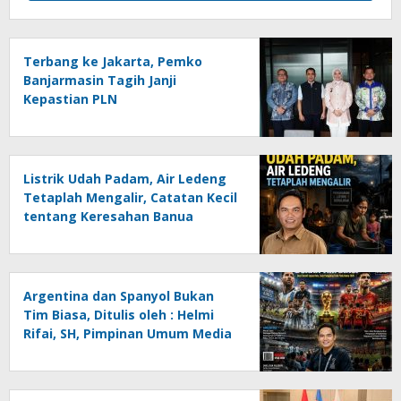
Terbang ke Jakarta, Pemko
Banjarmasin Tagih Janji
Kepastian PLN
Listrik Udah Padam, Air Ledeng
Tetaplah Mengalir, Catatan Kecil
tentang Keresahan Banua
Menghadapi Krisis Energi dan
Ancaman Lingkungan, Oleh :
Helmi Rifai, SH
Argentina dan Spanyol Bukan
Tim Biasa, Ditulis oleh : Helmi
Rifai, SH, Pimpinan Umum Media
Online Kalseltenginfo.com