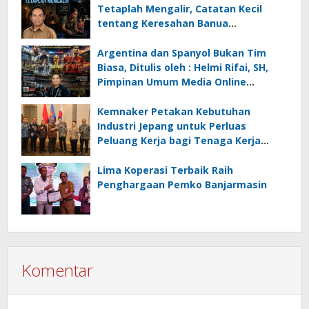
Tetaplah Mengalir, Catatan Kecil
tentang Keresahan Banua
Menghadapi Krisis Energi dan
Ancaman Lingkungan, Oleh : Helmi
Argentina dan Spanyol Bukan Tim
Rifai, SH
Biasa, Ditulis oleh : Helmi Rifai, SH,
Pimpinan Umum Media Online
Kalseltenginfo.com
Kemnaker Petakan Kebutuhan
Industri Jepang untuk Perluas
Peluang Kerja bagi Tenaga Kerja
Indonesia
Lima Koperasi Terbaik Raih
Penghargaan Pemko Banjarmasin
Komentar