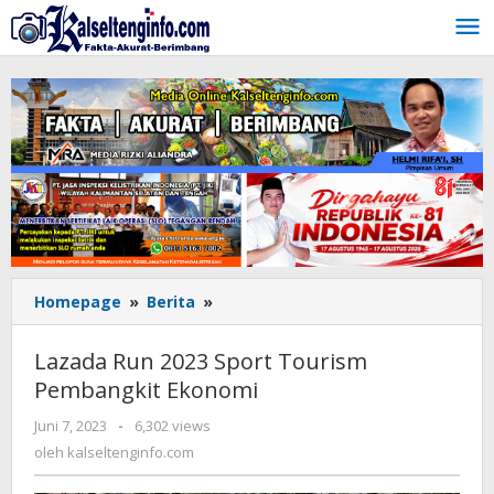
Lewati
ke
konten
Homepage
»
Berita
»
Lazada
Run
2023
Lazada Run 2023 Sport Tourism
Sport
Pembangkit Ekonomi
Tourism
Pembangkit
Juni 7, 2023
oleh
-
6,302 views
Ekonomi
kalseltenginfo.com
oleh
kalseltenginfo.com