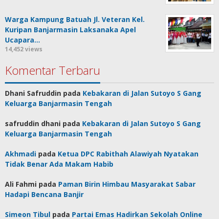
Warga Kampung Batuah Jl. Veteran Kel.
Kuripan Banjarmasin Laksanaka Apel
Ucapara…
14,452 views
Komentar Terbaru
Dhani Safruddin
pada
Kebakaran di Jalan Sutoyo S Gang
Keluarga Banjarmasin Tengah
safruddin dhani
pada
Kebakaran di Jalan Sutoyo S Gang
Keluarga Banjarmasin Tengah
Akhmadi
pada
Ketua DPC Rabithah Alawiyah Nyatakan
Tidak Benar Ada Makam Habib
Ali Fahmi
pada
Paman Birin Himbau Masyarakat Sabar
Hadapi Bencana Banjir
Simeon Tibul
pada
Partai Emas Hadirkan Sekolah Online