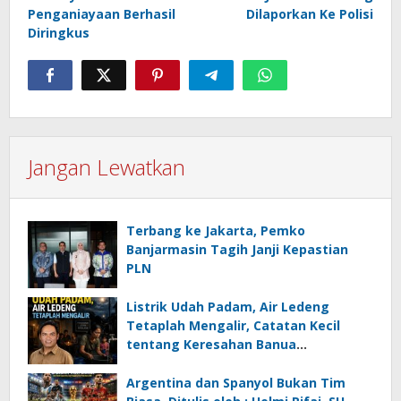
Penganiayaan Berhasil
Dilaporkan Ke Polisi
Diringkus
Jangan Lewatkan
Terbang ke Jakarta, Pemko
Banjarmasin Tagih Janji Kepastian
PLN
Listrik Udah Padam, Air Ledeng
Tetaplah Mengalir, Catatan Kecil
tentang Keresahan Banua
Menghadapi Krisis Energi dan
Ancaman Lingkungan, Oleh : Helmi
Argentina dan Spanyol Bukan Tim
Rifai, SH