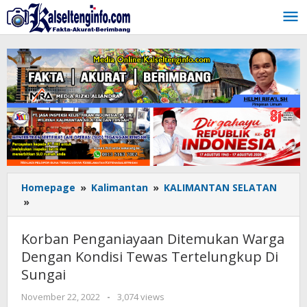
Lewati
ke
konten
Homepage
»
Kalimantan
»
KALIMANTAN SELATAN
»
Korban
Penganiayaan
Ditemukan
Korban Penganiayaan Ditemukan Warga
Warga
Dengan Kondisi Tewas Tertelungkup Di
Dengan
Sungai
Kondisi
Tewas
November 22, 2022
oleh
-
3,074 views
Tertelungkup