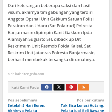
Dari keterangan beberapa saksi dan hasil
visum, akhirnya tim gabungan yang terdiri
Anggota Opsnal Unit Gakkum Satuan Polisi
Perairan dan Udara (Sat Polairud) Polresta
Banjarmasin dipimpin Kanit Gakkum Ipda
Alamsyah Sugiarto SH, diback up Dit
Reskrimum Unit Resmob Polda Kalsel, Sat
Reskrim Unit Jatanras Polresta Banjarmasin,
berhasil membekuk tersangka dirumahnya.
oleh
kalseltenginfo.com
Ikuti Kami Pada
Navigasi
Pos sebelumnya
Pos berikutnya
Setelah 5 Hari Buron,
Tak Bisa Lunasi Hutang,
pos
Akhirnya Pelaku
Pelaku Jual-Beli Bawang