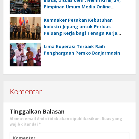
Biasa, Ditulis oleh : Helmi Rifai, SH,
Pimpinan Umum Media Online
Kalseltenginfo.com
Kemnaker Petakan Kebutuhan
Industri Jepang untuk Perluas
Peluang Kerja bagi Tenaga Kerja
Indonesia
Lima Koperasi Terbaik Raih
Penghargaan Pemko Banjarmasin
Komentar
Tinggalkan Balasan
Alamat email Anda tidak akan dipublikasikan.
Ruas yang
wajib ditandai
*