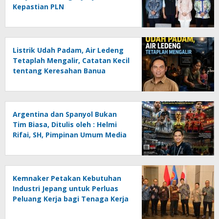
Kepastian PLN
Listrik Udah Padam, Air Ledeng
Tetaplah Mengalir, Catatan Kecil
tentang Keresahan Banua
Menghadapi Krisis Energi dan
Ancaman Lingkungan, Oleh :
Helmi Rifai, SH
Argentina dan Spanyol Bukan
Tim Biasa, Ditulis oleh : Helmi
Rifai, SH, Pimpinan Umum Media
Online Kalseltenginfo.com
Kemnaker Petakan Kebutuhan
Industri Jepang untuk Perluas
Peluang Kerja bagi Tenaga Kerja
Indonesia