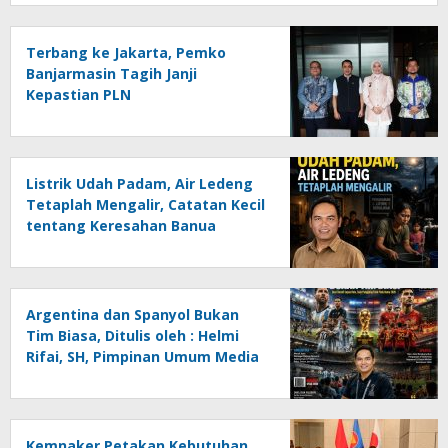
Terbang ke Jakarta, Pemko
Banjarmasin Tagih Janji
Kepastian PLN
Listrik Udah Padam, Air Ledeng
Tetaplah Mengalir, Catatan Kecil
tentang Keresahan Banua
Menghadapi Krisis Energi dan
Ancaman Lingkungan, Oleh :
Helmi Rifai, SH
Argentina dan Spanyol Bukan
Tim Biasa, Ditulis oleh : Helmi
Rifai, SH, Pimpinan Umum Media
Online Kalseltenginfo.com
Kemnaker Petakan Kebutuhan