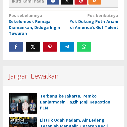
Ikuti Kami Pada
Navigasi
Pos sebelumnya
Pos berikutnya
Sekelompok Remaja
Yok Dukung Putri Ariani
pos
Diamankan, Diduga Ingin
di America’s Got Talent
Tawuran
Jangan Lewatkan
Terbang ke Jakarta, Pemko
Banjarmasin Tagih Janji Kepastian
PLN
Listrik Udah Padam, Air Ledeng
Tetaplah Mengalir, Catatan Kecil