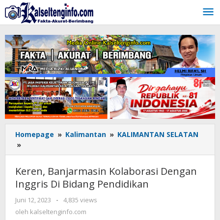
Lewati
ke
konten
Homepage
»
Kalimantan
»
KALIMANTAN SELATAN
»
Keren,
Banjarmasin
Kolaborasi
Keren, Banjarmasin Kolaborasi Dengan
Dengan
Inggris Di Bidang Pendidikan
Inggris
Di
Juni 12, 2023
oleh
-
4,835 views
Bidang
kalseltenginfo.com
oleh
kalseltenginfo.com
Pendidikan