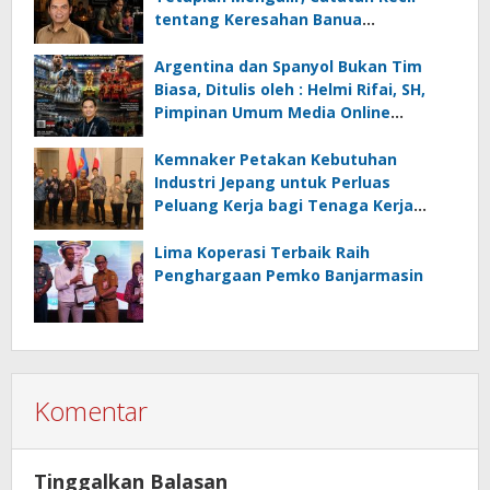
tentang Keresahan Banua
Menghadapi Krisis Energi dan
Ancaman Lingkungan, Oleh : Helmi
Argentina dan Spanyol Bukan Tim
Rifai, SH
Biasa, Ditulis oleh : Helmi Rifai, SH,
Pimpinan Umum Media Online
Kalseltenginfo.com
Kemnaker Petakan Kebutuhan
Industri Jepang untuk Perluas
Peluang Kerja bagi Tenaga Kerja
Indonesia
Lima Koperasi Terbaik Raih
Penghargaan Pemko Banjarmasin
Komentar
Tinggalkan Balasan