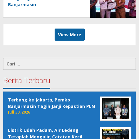
Banjarmasin
View More
Cari
untuk:
Berita Terbaru
Terbang ke Jakarta, Pemko
Banjarmasin Tagih Janji Kepastian PLN
Juli 30, 2026
Listrik Udah Padam, Air Ledeng
Tetaplah Mengalir, Catatan Kecil