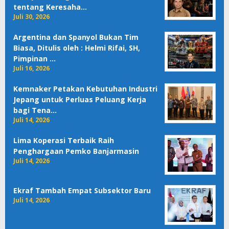
tentang Keresaha…
Juli 30, 2026
Argentina dan Spanyol Bukan Tim
Biasa, Ditulis oleh : Helmi Rifai, SH,
Pimpinan …
Juli 16, 2026
Kemnaker Petakan Kebutuhan Industri
Jepang untuk Perluas Peluang Kerja
bagi Tena…
Juli 14, 2026
Lima Koperasi Terbaik Raih
Penghargaan Pemko Banjarmasin
Juli 14, 2026
Ekraf Tambah Empat Subsektor Baru
Juli 14, 2026