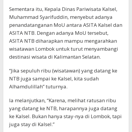
Sementara itu, Kepala Dinas Pariwisata Kalsel,
Muhammad Syarifuddin, menyebut adanya
penandatanganan MoU antara ASITA Kalsel dan
ASITA NTB. Dengan adanya MoU tersebut,
ASITA NTB diharapkan mampu mengarahkan
wisatawan Lombok untuk turut menyambangi
destinasi wisata di Kalimantan Selatan.
“Jika sepuluh ribu (wisatawan) yang datang ke
NTB juga sampai ke Kalsel, kita sudah
Alhamdulillah” tuturnya.
Ia melanjutkan, “Karena, melihat ratusan ribu
yang datang ke NTB, harapannya juga datang
ke Kalsel. Bukan hanya stay-nya di Lombok, tapi
juga stay di Kalsel.”