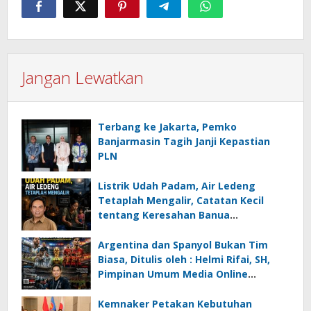
Jangan Lewatkan
Terbang ke Jakarta, Pemko
Banjarmasin Tagih Janji Kepastian
PLN
Listrik Udah Padam, Air Ledeng
Tetaplah Mengalir, Catatan Kecil
tentang Keresahan Banua
Menghadapi Krisis Energi dan
Ancaman Lingkungan, Oleh : Helmi
Argentina dan Spanyol Bukan Tim
Rifai, SH
Biasa, Ditulis oleh : Helmi Rifai, SH,
Pimpinan Umum Media Online
Kalseltenginfo.com
Kemnaker Petakan Kebutuhan