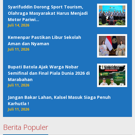
Syarifuddin Dorong Sport Tourism,
Olahraga Masyarakat Harus Menjadi
Motor Pariwi…
Juli 14, 2026
Kemenpar Pastikan Libur Sekolah
Aman dan Nyaman
Juli 11, 2026
Bupati Batola Ajak Warga Nobar
Semifinal dan Final Piala Dunia 2026 di
Marabahan
Juli 11, 2026
Jangan Bakar Lahan, Kalsel Masuk Siaga Penuh
Karhutla !
Juli 11, 2026
Berita Populer