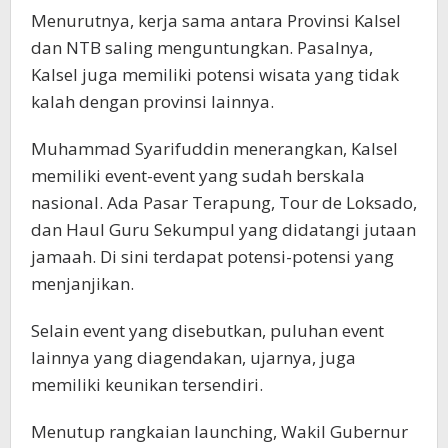
Menurutnya, kerja sama antara Provinsi Kalsel
dan NTB saling menguntungkan. Pasalnya,
Kalsel juga memiliki potensi wisata yang tidak
kalah dengan provinsi lainnya.
Muhammad Syarifuddin menerangkan, Kalsel
memiliki event-event yang sudah berskala
nasional. Ada Pasar Terapung, Tour de Loksado,
dan Haul Guru Sekumpul yang didatangi jutaan
jamaah. Di sini terdapat potensi-potensi yang
menjanjikan.
Selain event yang disebutkan, puluhan event
lainnya yang diagendakan, ujarnya, juga
memiliki keunikan tersendiri.
Menutup rangkaian launching, Wakil Gubernur