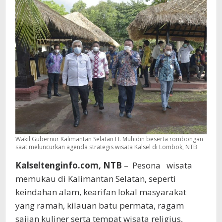
Wakil Gubernur Kalimantan Selatan H. Muhidin beserta rombongan
saat meluncurkan agenda strategis wisata Kalsel di Lombok, NTB
Kalseltenginfo.com, NTB
– Pesona wisata
memukau di Kalimantan Selatan, seperti
keindahan alam, kearifan lokal masyarakat
yang ramah, kilauan batu permata, ragam
sajian kuliner serta tempat wisata religius,