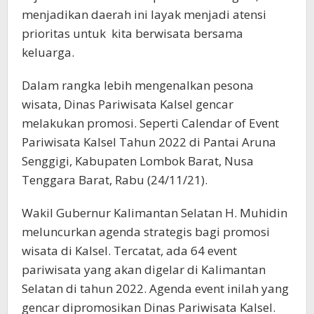
menjadikan daerah ini layak menjadi atensi
prioritas untuk kita berwisata bersama
keluarga.
Dalam rangka lebih mengenalkan pesona
wisata, Dinas Pariwisata Kalsel gencar
melakukan promosi. Seperti Calendar of Event
Pariwisata Kalsel Tahun 2022 di Pantai Aruna
Senggigi, Kabupaten Lombok Barat, Nusa
Tenggara Barat, Rabu (24/11/21).
Wakil Gubernur Kalimantan Selatan H. Muhidin
meluncurkan agenda strategis bagi promosi
wisata di Kalsel. Tercatat, ada 64 event
pariwisata yang akan digelar di Kalimantan
Selatan di tahun 2022. Agenda event inilah yang
gencar dipromosikan Dinas Pariwisata Kalsel.