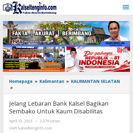
Lewati
ke
konten
Homepage
»
Kalimantan
»
KALIMANTAN SELATAN
»
Jelang
Lebaran
Bank
Jelang Lebaran Bank Kalsel Bagikan
Kalsel
Sembako Untuk Kaum Disabilitas
Bagikan
Sembako
April 15, 2023
oleh
-
3,379 views
Untuk
kalseltenginfo.com
oleh
kalseltenginfo.com
Kaum