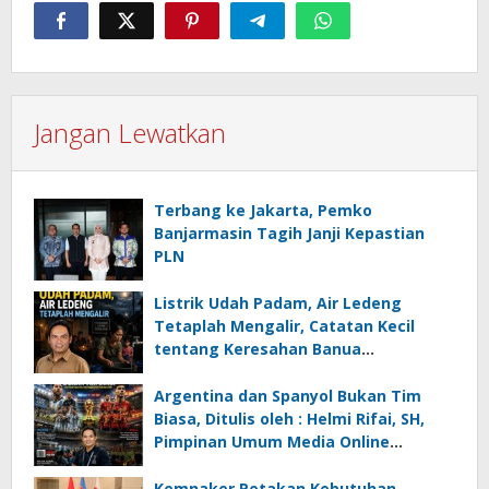
Jangan Lewatkan
Terbang ke Jakarta, Pemko
Banjarmasin Tagih Janji Kepastian
PLN
Listrik Udah Padam, Air Ledeng
Tetaplah Mengalir, Catatan Kecil
tentang Keresahan Banua
Menghadapi Krisis Energi dan
Ancaman Lingkungan, Oleh : Helmi
Argentina dan Spanyol Bukan Tim
Rifai, SH
Biasa, Ditulis oleh : Helmi Rifai, SH,
Pimpinan Umum Media Online
Kalseltenginfo.com
Kemnaker Petakan Kebutuhan