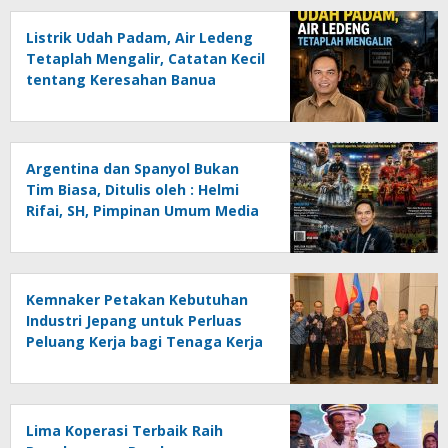
Listrik Udah Padam, Air Ledeng
Tetaplah Mengalir, Catatan Kecil
tentang Keresahan Banua
Menghadapi Krisis Energi dan
Ancaman Lingkungan, Oleh :
Helmi Rifai, SH
Argentina dan Spanyol Bukan
Tim Biasa, Ditulis oleh : Helmi
Rifai, SH, Pimpinan Umum Media
Online Kalseltenginfo.com
Kemnaker Petakan Kebutuhan
Industri Jepang untuk Perluas
Peluang Kerja bagi Tenaga Kerja
Indonesia
Lima Koperasi Terbaik Raih