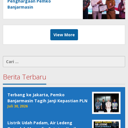
Penghargaan Pemko
Banjarmasin
View More
Cari
untuk:
Berita Terbaru
Terbang ke Jakarta, Pemko
Banjarmasin Tagih Janji Kepastian PLN
Juli 30, 2026
Listrik Udah Padam, Air Ledeng