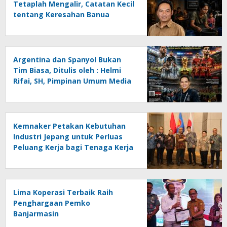
Tetaplah Mengalir, Catatan Kecil
tentang Keresahan Banua
Menghadapi Krisis Energi dan
Ancaman Lingkungan, Oleh :
Helmi Rifai, SH
Argentina dan Spanyol Bukan
Tim Biasa, Ditulis oleh : Helmi
Rifai, SH, Pimpinan Umum Media
Online Kalseltenginfo.com
Kemnaker Petakan Kebutuhan
Industri Jepang untuk Perluas
Peluang Kerja bagi Tenaga Kerja
Indonesia
Lima Koperasi Terbaik Raih
Penghargaan Pemko
Banjarmasin