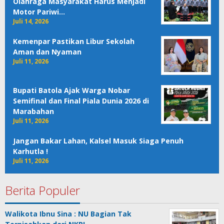
Olahraga Masyarakat Harus Menjadi
Motor Pariwi…
Juli 14, 2026
Kemenpar Pastikan Libur Sekolah
Aman dan Nyaman
Juli 11, 2026
Bupati Batola Ajak Warga Nobar
Semifinal dan Final Piala Dunia 2026 di
Marabahan
Juli 11, 2026
Jangan Bakar Lahan, Kalsel Masuk Siaga Penuh
Karhutla !
Juli 11, 2026
Berita Populer
Walikota Ibnu Sina : NU Bagian Tak