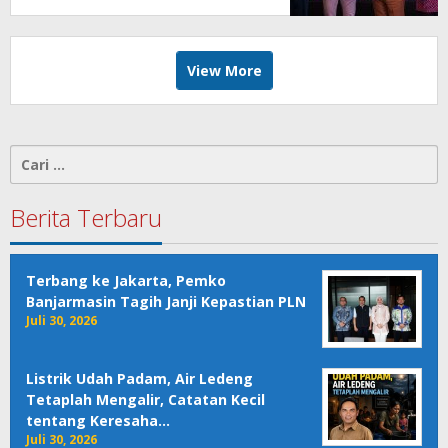
View More
Cari
untuk:
Berita Terbaru
Terbang ke Jakarta, Pemko
Banjarmasin Tagih Janji Kepastian PLN
Juli 30, 2026
Listrik Udah Padam, Air Ledeng
Tetaplah Mengalir, Catatan Kecil
tentang Keresaha…
Juli 30, 2026