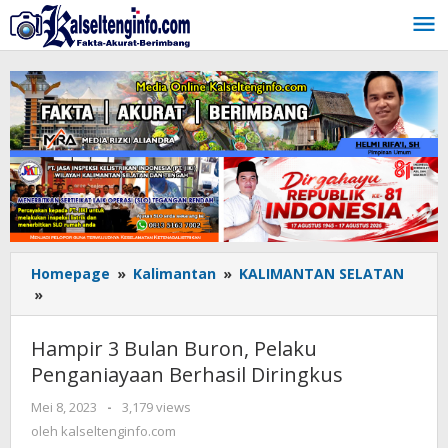
Lewati
ke
konten
Homepage
»
Kalimantan
»
KALIMANTAN SELATAN
»
Hampir
3
Bulan
Hampir 3 Bulan Buron, Pelaku
Buron,
Penganiayaan Berhasil Diringkus
Pelaku
Penganiayaan
Mei 8, 2023
oleh
-
3,179 views
Berhasil
kalseltenginfo.com
oleh
kalseltenginfo.com
Diringkus