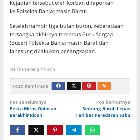
Kejadian tersebut oleh korban dilaporkan
ke Polsekta Banjarmasin Barat.
Setelah hampir tiga bulan buron, keberadaan
tersangka akhirnya terendus Buru Sergap
(Buser) Polsekta Banjarmasin Barat dan
langsung dilakukan penangkapan.
oleh
kalseltenginfo.com
Ikuti Kami Pada
Navigasi
Pos sebelumnya
Pos berikutnya
Pesta Miras Oplosan
Seorang Buruh Lepas
pos
Berakhir Ricuh
Terlibat Peredaran Sabu