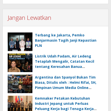
Jangan Lewatkan
Terbang ke Jakarta, Pemko
Banjarmasin Tagih Janji Kepastian
PLN
Listrik Udah Padam, Air Ledeng
Tetaplah Mengalir, Catatan Kecil
tentang Keresahan Banua
Menghadapi Krisis Energi dan
Ancaman Lingkungan, Oleh : Helmi
Argentina dan Spanyol Bukan Tim
Rifai, SH
Biasa, Ditulis oleh : Helmi Rifai, SH,
Pimpinan Umum Media Online
Kalseltenginfo.com
Kemnaker Petakan Kebutuhan
Industri Jepang untuk Perluas
Peluang Kerja bagi Tenaga Kerja