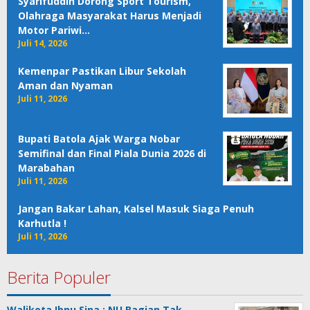
Syarifuddin Dorong Sport Tourism,
Olahraga Masyarakat Harus Menjadi
Motor Pariwi…
Juli 14, 2026
Kemenpar Pastikan Libur Sekolah
Aman dan Nyaman
Juli 11, 2026
Bupati Batola Ajak Warga Nobar
Semifinal dan Final Piala Dunia 2026 di
Marabahan
Juli 11, 2026
Jangan Bakar Lahan, Kalsel Masuk Siaga Penuh
Karhutla !
Juli 11, 2026
Berita Populer
Walikota Ibnu Sina : NU Bagian Tak