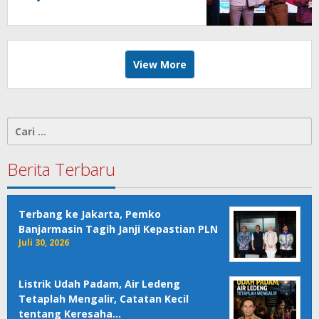
View More
Cari
untuk:
Berita Terbaru
Terbang ke Jakarta, Pemko
Banjarmasin Tagih Janji Kepastian PLN
Juli 30, 2026
Listrik Udah Padam, Air Ledeng
Tetaplah Mengalir, Catatan Kecil
tentang Keresaha…