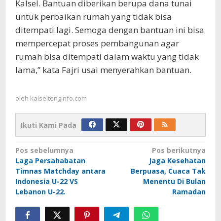
Kalsel. Bantuan diberikan berupa dana tunai
untuk perbaikan rumah yang tidak bisa
ditempati lagi. Semoga dengan bantuan ini bisa
mempercepat proses pembangunan agar
rumah bisa ditempati dalam waktu yang tidak
lama,” kata Fajri usai menyerahkan bantuan.
oleh
kalseltenginfo.com
Ikuti Kami Pada
Navigasi
Pos sebelumnya
Pos berikutnya
Laga Persahabatan
Jaga Kesehatan
pos
Timnas Matchday antara
Berpuasa, Cuaca Tak
Indonesia U-22 VS
Menentu Di Bulan
Lebanon U-22.
Ramadan