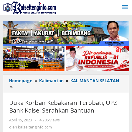
Lewati
ke
konten
Homepage
»
Kalimantan
»
KALIMANTAN SELATAN
»
Duka
Korban
Kebakaran
Duka Korban Kebakaran Terobati, UPZ
Terobati,
Bank Kalsel Serahkan Bantuan
UPZ
Bank
April 15, 2023
oleh
-
4,286 views
Kalsel
kalseltenginfo.com
oleh
kalseltenginfo.com
Serahkan