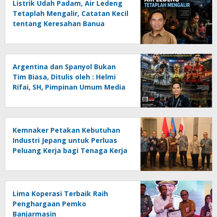
Listrik Udah Padam, Air Ledeng
Tetaplah Mengalir, Catatan Kecil
tentang Keresahan Banua
Menghadapi Krisis Energi dan
Ancaman Lingkungan, Oleh :
Helmi Rifai, SH
Argentina dan Spanyol Bukan
Tim Biasa, Ditulis oleh : Helmi
Rifai, SH, Pimpinan Umum Media
Online Kalseltenginfo.com
Kemnaker Petakan Kebutuhan
Industri Jepang untuk Perluas
Peluang Kerja bagi Tenaga Kerja
Indonesia
Lima Koperasi Terbaik Raih
Penghargaan Pemko
Banjarmasin