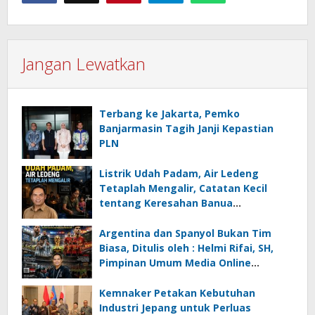
Jangan Lewatkan
Terbang ke Jakarta, Pemko
Banjarmasin Tagih Janji Kepastian
PLN
Listrik Udah Padam, Air Ledeng
Tetaplah Mengalir, Catatan Kecil
tentang Keresahan Banua
Menghadapi Krisis Energi dan
Ancaman Lingkungan, Oleh : Helmi
Argentina dan Spanyol Bukan Tim
Rifai, SH
Biasa, Ditulis oleh : Helmi Rifai, SH,
Pimpinan Umum Media Online
Kalseltenginfo.com
Kemnaker Petakan Kebutuhan
Industri Jepang untuk Perluas