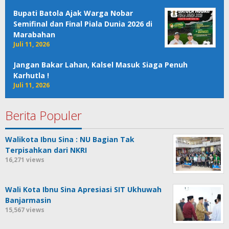
Bupati Batola Ajak Warga Nobar
Semifinal dan Final Piala Dunia 2026 di
Marabahan
Juli 11, 2026
Jangan Bakar Lahan, Kalsel Masuk Siaga Penuh
Karhutla !
Juli 11, 2026
Berita Populer
Walikota Ibnu Sina : NU Bagian Tak
Terpisahkan dari NKRI
16,271 views
Wali Kota Ibnu Sina Apresiasi SIT Ukhuwah
Banjarmasin
15,567 views