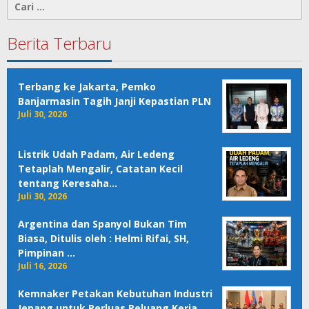
Cari
untuk:
Berita Terbaru
Terbang ke Jakarta, Pemko
Banjarmasin Tagih Janji Kepastian PLN
Juli 30, 2026
Listrik Udah Padam, Air Ledeng
Tetaplah Mengalir, Catatan Kecil
tentang Keresaha…
Juli 30, 2026
Argentina dan Spanyol Bukan Tim
Biasa, Ditulis oleh : Helmi Rifai, SH,
Pimpinan …
Juli 16, 2026
Kemnaker Petakan Kebutuhan Industri
Jepang untuk Perluas Peluang Kerja