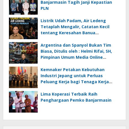
Banjarmasin Tagih Janji Kepastian
PLN
Listrik Udah Padam, Air Ledeng
Tetaplah Mengalir, Catatan Kecil
tentang Keresahan Banua
Menghadapi Krisis Energi dan
Ancaman Lingkungan, Oleh : Helmi
Argentina dan Spanyol Bukan Tim
Rifai, SH
Biasa, Ditulis oleh : Helmi Rifai, SH,
Pimpinan Umum Media Online
Kalseltenginfo.com
Kemnaker Petakan Kebutuhan
Industri Jepang untuk Perluas
Peluang Kerja bagi Tenaga Kerja
Indonesia
Lima Koperasi Terbaik Raih
Penghargaan Pemko Banjarmasin