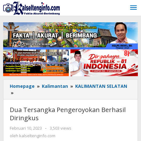
Lewati
ke
konten
Homepage
»
Kalimantan
»
KALIMANTAN SELATAN
»
Dua
Tersangka
Pengeroyokan
Dua Tersangka Pengeroyokan Berhasil
Berhasil
Diringkus
Diringkus
Februari 10, 2023
oleh
-
3,503 views
kalseltenginfo.com
oleh
kalseltenginfo.com