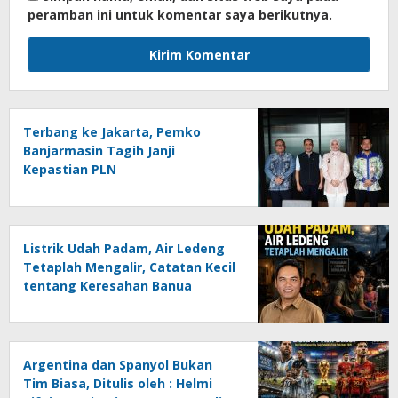
peramban ini untuk komentar saya berikutnya.
Terbang ke Jakarta, Pemko
Banjarmasin Tagih Janji
Kepastian PLN
Listrik Udah Padam, Air Ledeng
Tetaplah Mengalir, Catatan Kecil
tentang Keresahan Banua
Menghadapi Krisis Energi dan
Ancaman Lingkungan, Oleh :
Helmi Rifai, SH
Argentina dan Spanyol Bukan
Tim Biasa, Ditulis oleh : Helmi