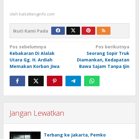
oleh
kalseltenginfo.com
Ikuti Kami Pada
Navigasi
Pos sebelumnya
Pos berikutnya
Kebakaran Di Alalak
Seorang Sopir Truk
pos
Utara Gg. H. Ardiah
Diamankan, Kedapatan
Memakan Korban Jiwa
Bawa Sajam Tanpa Ijin
Jangan Lewatkan
Terbang ke Jakarta, Pemko