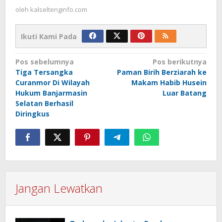
oleh
kalseltenginfo.com
Ikuti Kami Pada
Navigasi
Pos sebelumnya
Pos berikutnya
Tiga Tersangka
Paman Birih Berziarah ke
pos
Curanmor Di Wilayah
Makam Habib Husein
Hukum Banjarmasin
Luar Batang
Selatan Berhasil
Diringkus
Jangan Lewatkan