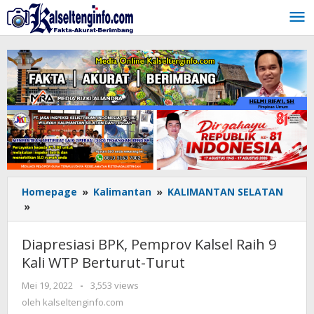
Lewati
ke
konten
Homepage
»
Kalimantan
»
KALIMANTAN SELATAN
»
Diapresiasi
BPK,
Pemprov
Diapresiasi BPK, Pemprov Kalsel Raih 9
Kalsel
Kali WTP Berturut-Turut
Raih
9
Mei 19, 2022
oleh
-
3,553 views
Kali
kalseltenginfo.com
oleh
kalseltenginfo.com
WTP