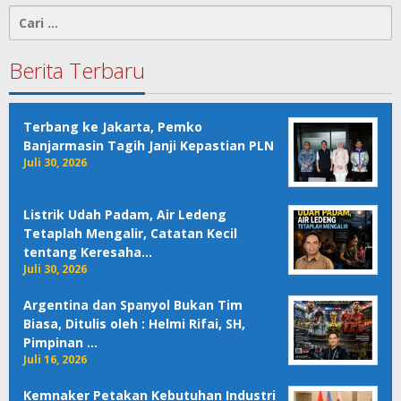
Cari
untuk:
Berita Terbaru
Terbang ke Jakarta, Pemko
Banjarmasin Tagih Janji Kepastian PLN
Juli 30, 2026
Listrik Udah Padam, Air Ledeng
Tetaplah Mengalir, Catatan Kecil
tentang Keresaha…
Juli 30, 2026
Argentina dan Spanyol Bukan Tim
Biasa, Ditulis oleh : Helmi Rifai, SH,
Pimpinan …
Juli 16, 2026
Kemnaker Petakan Kebutuhan Industri