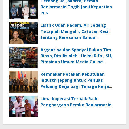
Terbang ke Jakarta, Pemko
Banjarmasin Tagih Janji Kepastian
PLN
Listrik Udah Padam, Air Ledeng
Tetaplah Mengalir, Catatan Kecil
tentang Keresahan Banua
Menghadapi Krisis Energi dan
Ancaman Lingkungan, Oleh : Helmi
Argentina dan Spanyol Bukan Tim
Rifai, SH
Biasa, Ditulis oleh : Helmi Rifai, SH,
Pimpinan Umum Media Online
Kalseltenginfo.com
Kemnaker Petakan Kebutuhan
Industri Jepang untuk Perluas
Peluang Kerja bagi Tenaga Kerja
Indonesia
Lima Koperasi Terbaik Raih
Penghargaan Pemko Banjarmasin