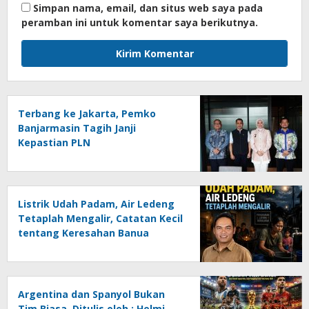
Simpan nama, email, dan situs web saya pada
peramban ini untuk komentar saya berikutnya.
Terbang ke Jakarta, Pemko
Banjarmasin Tagih Janji
Kepastian PLN
Listrik Udah Padam, Air Ledeng
Tetaplah Mengalir, Catatan Kecil
tentang Keresahan Banua
Menghadapi Krisis Energi dan
Ancaman Lingkungan, Oleh :
Helmi Rifai, SH
Argentina dan Spanyol Bukan
Tim Biasa, Ditulis oleh : Helmi