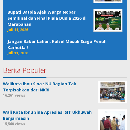
Bupati Batola Ajak Warga Nobar
Semifinal dan Final Piala Dunia 2026 di
Marabahan
Juli 11, 2026
Jangan Bakar Lahan, Kalsel Masuk Siaga Penuh
Karhutla !
Juli 11, 2026
Berita Populer
Walikota Ibnu Sina : NU Bagian Tak
Terpisahkan dari NKRI
16,261 views
Wali Kota Ibnu Sina Apresiasi SIT Ukhuwah
Banjarmasin
15,560 views