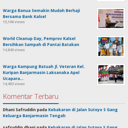
Warga Banua Semakin Mudah Berhaji
Bersama Bank Kalsel
15,106 views
World Cleanup Day, Pemprov Kalsel
Bersihkan Sampah di Pantai Batakan
14,840 views
Warga Kampung Batuah Jl. Veteran Kel.
Kuripan Banjarmasin Laksanaka Apel
Ucapara…
14,493 views
Komentar Terbaru
Dhani Safruddin
pada
Kebakaran di Jalan Sutoyo S Gang
Keluarga Banjarmasin Tengah
safruddin dhani
pada
Kebakaran di Jalan Sutoyo S Gang