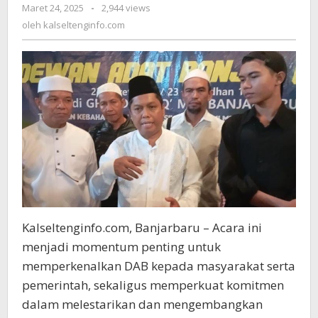
Maret 24, 2025
oleh
-
2,944 views
Buka
kalseltenginfo.com
oleh
Puasa
kalseltenginfo.com
Bersama
Di
Grand
Qin
QMall
Banjarbaru,
Minggu
(23/3/2025)
Kalseltenginfo.com, Banjarbaru – Acara ini
menjadi momentum penting untuk
memperkenalkan DAB kepada masyarakat serta
pemerintah, sekaligus memperkuat komitmen
dalam melestarikan dan mengembangkan