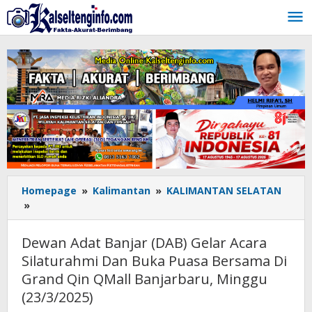
Lewati
ke
konten
Homepage
»
Kalimantan
»
KALIMANTAN SELATAN
»
Dewan
Adat
Banjar
Dewan Adat Banjar (DAB) Gelar Acara
(DAB)
Silaturahmi Dan Buka Puasa Bersama Di
Gelar
Grand Qin QMall Banjarbaru, Minggu
Acara
Silaturahmi
(23/3/2025)
Dan