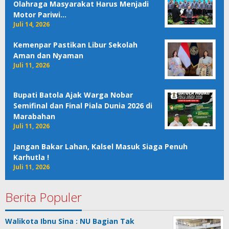
Olahraga Masyarakat Harus Menjadi
Motor Pariwi…
Juli 14, 2026
Kemenpar Pastikan Libur Sekolah
Aman dan Nyaman
Juli 11, 2026
Bupati Batola Ajak Warga Nobar
Semifinal dan Final Piala Dunia 2026 di
Marabahan
Juli 11, 2026
Jangan Bakar Lahan, Kalsel Masuk Siaga Penuh
Karhutla !
Juli 11, 2026
Berita Populer
Walikota Ibnu Sina : NU Bagian Tak