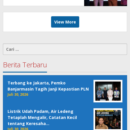
View More
Cari
untuk:
Berita Terbaru
Terbang ke Jakarta, Pemko
Banjarmasin Tagih Janji Kepastian PLN
Juli 30, 2026
Listrik Udah Padam, Air Ledeng
Tetaplah Mengalir, Catatan Kecil
tentang Keresaha…
Juli 30, 2026