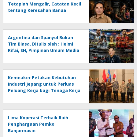
Tetaplah Mengalir, Catatan Kecil
tentang Keresahan Banua
Menghadapi Krisis Energi dan
Ancaman Lingkungan, Oleh :
Helmi Rifai, SH
Argentina dan Spanyol Bukan
Tim Biasa, Ditulis oleh : Helmi
Rifai, SH, Pimpinan Umum Media
Online Kalseltenginfo.com
Kemnaker Petakan Kebutuhan
Industri Jepang untuk Perluas
Peluang Kerja bagi Tenaga Kerja
Indonesia
Lima Koperasi Terbaik Raih
Penghargaan Pemko
Banjarmasin