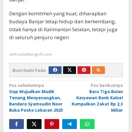
Dengan komitmen yang kuat, diharapkan
budaya Banjar tetap hidup dan berkembang,
tidak hanya di Kalimantan Selatan, tetapi juga
di seluruh penjuru negeri
oleh
kalseltenginfo.com
Ikuti Kami Pada
Navigasi
Pos sebelumnya
Pos berikutnya
Siap Wujudkan Mudik
Baru Tiga Bulan
pos
Tenang Menyenangkan,
Karyawan Bank Kalsel
Bandara Syamsudin Noor
Kumpulkan Zakat Rp 2,3
Buka Posko Lebaran 2025
Miliar