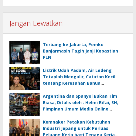
Jangan Lewatkan
Terbang ke Jakarta, Pemko
Banjarmasin Tagih Janji Kepastian
PLN
Listrik Udah Padam, Air Ledeng
Tetaplah Mengalir, Catatan Kecil
tentang Keresahan Banua
Menghadapi Krisis Energi dan
Ancaman Lingkungan, Oleh : Helmi
Argentina dan Spanyol Bukan Tim
Rifai, SH
Biasa, Ditulis oleh : Helmi Rifai, SH,
Pimpinan Umum Media Online
Kalseltenginfo.com
Kemnaker Petakan Kebutuhan
Industri Jepang untuk Perluas
Peluang Kerja bagi Tenaga Kerja