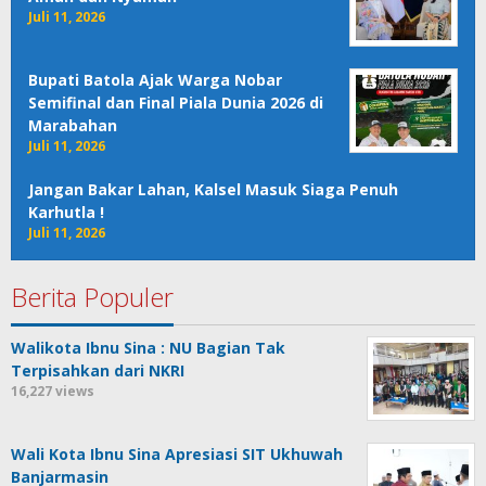
Juli 11, 2026
Bupati Batola Ajak Warga Nobar
Semifinal dan Final Piala Dunia 2026 di
Marabahan
Juli 11, 2026
Jangan Bakar Lahan, Kalsel Masuk Siaga Penuh
Karhutla !
Juli 11, 2026
Berita Populer
Walikota Ibnu Sina : NU Bagian Tak
Terpisahkan dari NKRI
16,227 views
Wali Kota Ibnu Sina Apresiasi SIT Ukhuwah
Banjarmasin