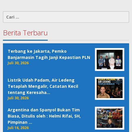
Cari
untuk:
Berita Terbaru
Terbang ke Jakarta, Pemko
Banjarmasin Tagih Janji Kepastian PLN
Juli 30, 2026
Listrik Udah Padam, Air Ledeng
Tetaplah Mengalir, Catatan Kecil
tentang Keresaha…
Juli 30, 2026
Argentina dan Spanyol Bukan Tim
Biasa, Ditulis oleh : Helmi Rifai, SH,
Pimpinan …
Juli 16, 2026