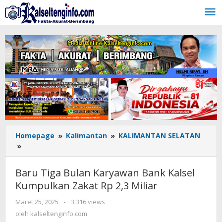
Lewati
ke
konten
Homepage
»
Kalimantan
»
KALIMANTAN SELATAN
»
Baru
Tiga
Bulan
Baru Tiga Bulan Karyawan Bank Kalsel
Karyawan
Kumpulkan Zakat Rp 2,3 Miliar
Bank
Kalsel
Maret 25, 2025
oleh
-
3,316 views
Kumpulkan
kalseltenginfo.com
oleh
kalseltenginfo.com
Zakat