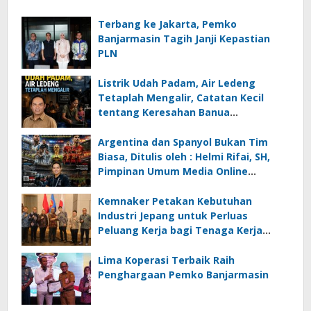
Terbang ke Jakarta, Pemko
Banjarmasin Tagih Janji Kepastian
PLN
Listrik Udah Padam, Air Ledeng
Tetaplah Mengalir, Catatan Kecil
tentang Keresahan Banua
Menghadapi Krisis Energi dan
Ancaman Lingkungan, Oleh : Helmi
Argentina dan Spanyol Bukan Tim
Rifai, SH
Biasa, Ditulis oleh : Helmi Rifai, SH,
Pimpinan Umum Media Online
Kalseltenginfo.com
Kemnaker Petakan Kebutuhan
Industri Jepang untuk Perluas
Peluang Kerja bagi Tenaga Kerja
Indonesia
Lima Koperasi Terbaik Raih
Penghargaan Pemko Banjarmasin