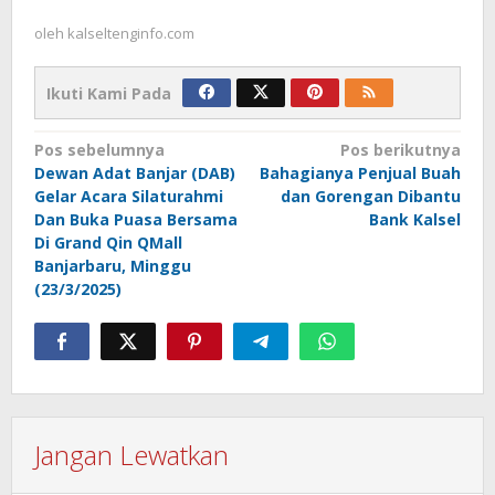
oleh
kalseltenginfo.com
Ikuti Kami Pada
Navigasi
Pos sebelumnya
Pos berikutnya
Dewan Adat Banjar (DAB)
Bahagianya Penjual Buah
pos
Gelar Acara Silaturahmi
dan Gorengan Dibantu
Dan Buka Puasa Bersama
Bank Kalsel
Di Grand Qin QMall
Banjarbaru, Minggu
(23/3/2025)
Jangan Lewatkan