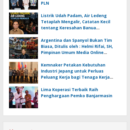
PLN
Listrik Udah Padam, Air Ledeng
Tetaplah Mengalir, Catatan Kecil
tentang Keresahan Banua
Menghadapi Krisis Energi dan
Ancaman Lingkungan, Oleh : Helmi
Argentina dan Spanyol Bukan Tim
Rifai, SH
Biasa, Ditulis oleh : Helmi Rifai, SH,
Pimpinan Umum Media Online
Kalseltenginfo.com
Kemnaker Petakan Kebutuhan
Industri Jepang untuk Perluas
Peluang Kerja bagi Tenaga Kerja
Indonesia
Lima Koperasi Terbaik Raih
Penghargaan Pemko Banjarmasin