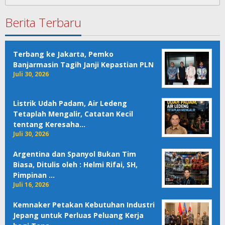
untuk:
Berita Terbaru
Terbang ke Jakarta, Pemko
Banjarmasin Tagih Janji Kepastian PLN
Juli 30, 2026
Listrik Udah Padam, Air Ledeng
Tetaplah Mengalir, Catatan Kecil
tentang Keresaha…
Juli 30, 2026
Argentina dan Spanyol Bukan Tim
Biasa, Ditulis oleh : Helmi Rifai, SH,
Pimpinan …
Juli 16, 2026
Kemnaker Petakan Kebutuhan Industri
Jepang untuk Perluas Peluang Kerja