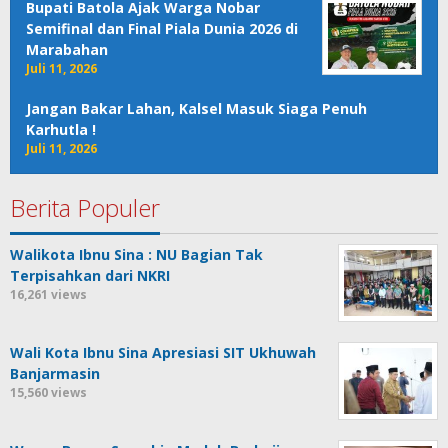
Bupati Batola Ajak Warga Nobar
Semifinal dan Final Piala Dunia 2026 di
Marabahan
Juli 11, 2026
Jangan Bakar Lahan, Kalsel Masuk Siaga Penuh
Karhutla !
Juli 11, 2026
Berita Populer
Walikota Ibnu Sina : NU Bagian Tak
Terpisahkan dari NKRI
16,261 views
Wali Kota Ibnu Sina Apresiasi SIT Ukhuwah
Banjarmasin
15,560 views