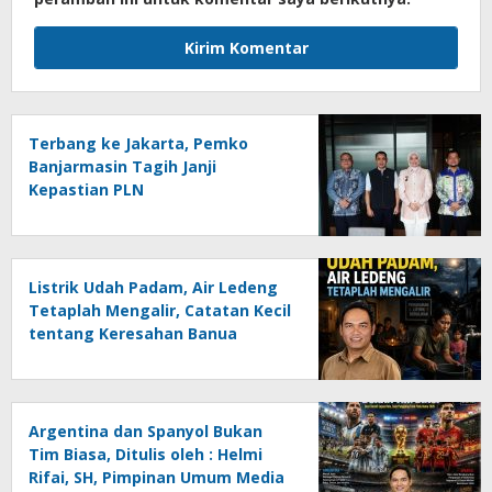
Terbang ke Jakarta, Pemko
Banjarmasin Tagih Janji
Kepastian PLN
Listrik Udah Padam, Air Ledeng
Tetaplah Mengalir, Catatan Kecil
tentang Keresahan Banua
Menghadapi Krisis Energi dan
Ancaman Lingkungan, Oleh :
Helmi Rifai, SH
Argentina dan Spanyol Bukan
Tim Biasa, Ditulis oleh : Helmi
Rifai, SH, Pimpinan Umum Media