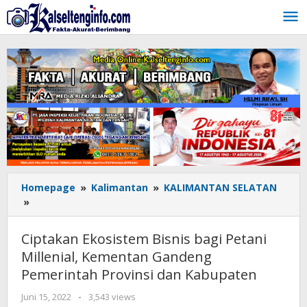
Lewati
ke
konten
Homepage
»
Kalimantan
»
KALIMANTAN SELATAN
»
Ciptakan
Ekosistem
Bisnis
Ciptakan Ekosistem Bisnis bagi Petani
bagi
Millenial, Kementan Gandeng
Petani
Pemerintah Provinsi dan Kabupaten
Millenial,
Kementan
Juni 15, 2022
oleh
-
3,543 views
Gandeng