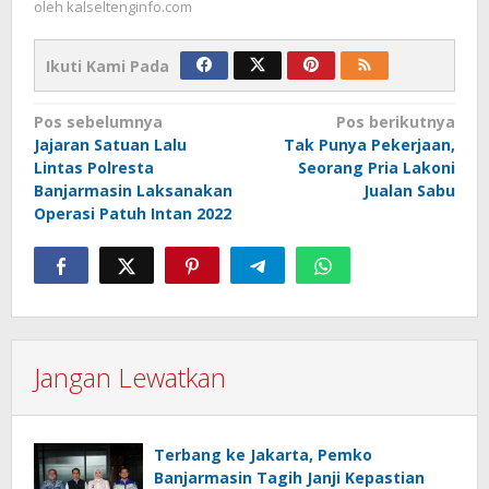
oleh
kalseltenginfo.com
Ikuti Kami Pada
Navigasi
Pos sebelumnya
Pos berikutnya
Jajaran Satuan Lalu
Tak Punya Pekerjaan,
pos
Lintas Polresta
Seorang Pria Lakoni
Banjarmasin Laksanakan
Jualan Sabu
Operasi Patuh Intan 2022
Jangan Lewatkan
Terbang ke Jakarta, Pemko
Banjarmasin Tagih Janji Kepastian