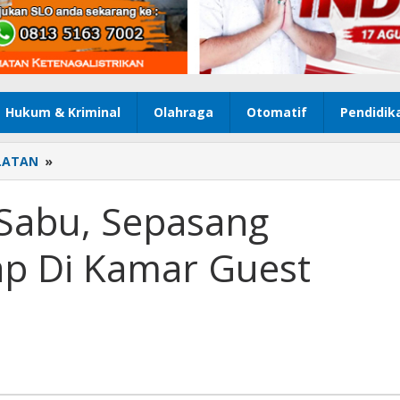
Hukum & Kriminal
Olahraga
Otomatif
Pendidik
LATAN
»
Bawa
Ineks
Dan
Sabu, Sepasang
Sabu,
Sepasang
ap Di Kamar Guest
Kekasih
Ditangkap
Di
Kamar
Guest
House