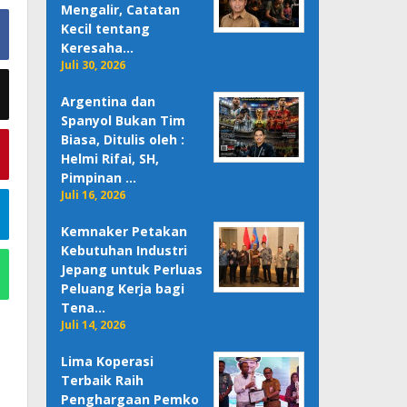
Mengalir, Catatan
Kecil tentang
Keresaha…
Juli 30, 2026
Argentina dan
Spanyol Bukan Tim
Biasa, Ditulis oleh :
Helmi Rifai, SH,
Pimpinan …
Juli 16, 2026
Kemnaker Petakan
Kebutuhan Industri
Jepang untuk Perluas
Peluang Kerja bagi
Tena…
Juli 14, 2026
Lima Koperasi
Terbaik Raih
Penghargaan Pemko