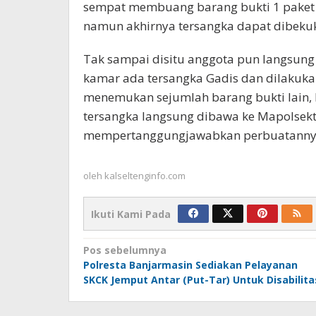
sempat membuang barang bukti 1 paket s
namun akhirnya tersangka dapat dibekuk
Tak sampai disitu anggota pun langsung
kamar ada tersangka Gadis dan dilakuk
menemukan sejumlah barang bukti lain,
tersangka langsung dibawa ke Mapolsek
mempertanggungjawabkan perbuatanny
oleh
kalseltenginfo.com
Ikuti Kami Pada
Navigasi
Pos sebelumnya
Polresta Banjarmasin Sediakan Pelayanan
pos
SKCK Jemput Antar (Put-Tar) Untuk Disabilita