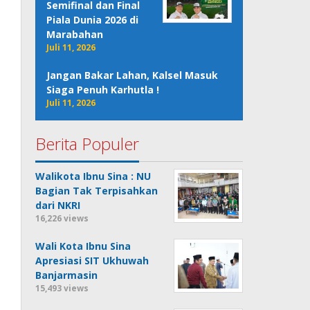
Semifinal dan Final
Piala Dunia 2026 di
Marabahan
Juli 11, 2026
Jangan Bakar Lahan, Kalsel Masuk
Siaga Penuh Karhutla !
Juli 11, 2026
Berita Populer
Walikota Ibnu Sina : NU
Bagian Tak Terpisahkan
dari NKRI
16,226 views
Wali Kota Ibnu Sina
Apresiasi SIT Ukhuwah
Banjarmasin
15,493 views