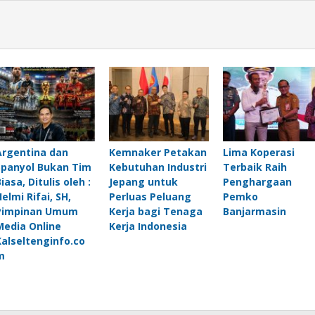
Argentina dan
Kemnaker Petakan
Lima Koperasi
Spanyol Bukan Tim
Kebutuhan Industri
Terbaik Raih
iasa, Ditulis oleh :
Jepang untuk
Penghargaan
elmi Rifai, SH,
Perluas Peluang
Pemko
Pimpinan Umum
Kerja bagi Tenaga
Banjarmasin
Media Online
Kerja Indonesia
Kalseltenginfo.co
m