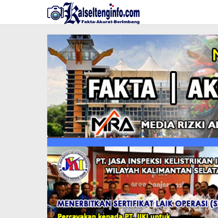
Lewati
ke
konten