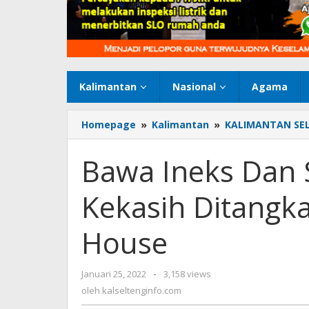
Kalimantan
Nasional
Agama
Homepage
»
Kalimantan
»
KALIMANTAN SE
Bawa Ineks Dan 
Kekasih Ditangk
House
Januari 25, 2022
oleh
-
3,158 views
kalseltenginfo.com
oleh
kalseltenginfo.com