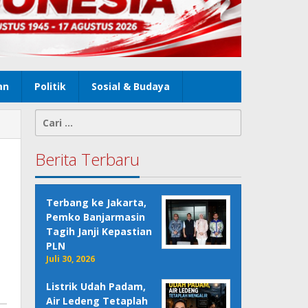
an
Politik
Sosial & Budaya
Cari
untuk:
Berita Terbaru
Terbang ke Jakarta,
Pemko Banjarmasin
Tagih Janji Kepastian
PLN
Juli 30, 2026
Listrik Udah Padam,
Air Ledeng Tetaplah