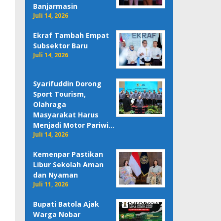
Banjarmasin
Juli 14, 2026
Ekraf Tambah Empat
Subsektor Baru
Juli 14, 2026
Syarifuddin Dorong
Sport Tourism,
Olahraga
Masyarakat Harus
Menjadi Motor Pariwi…
Juli 14, 2026
Kemenpar Pastikan
Libur Sekolah Aman
dan Nyaman
Juli 11, 2026
Bupati Batola Ajak
Warga Nobar