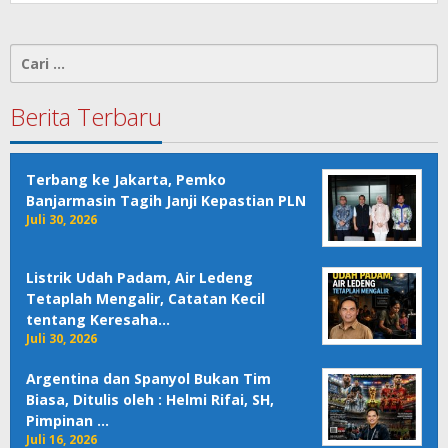
Cari
untuk:
Berita Terbaru
Terbang ke Jakarta, Pemko
Banjarmasin Tagih Janji Kepastian PLN
Juli 30, 2026
Listrik Udah Padam, Air Ledeng
Tetaplah Mengalir, Catatan Kecil
tentang Keresaha…
Juli 30, 2026
Argentina dan Spanyol Bukan Tim
Biasa, Ditulis oleh : Helmi Rifai, SH,
Pimpinan …
Juli 16, 2026