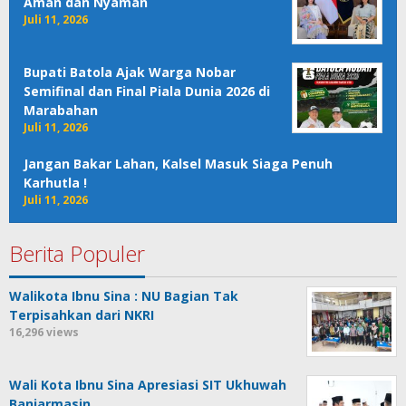
Aman dan Nyaman
Juli 11, 2026
Bupati Batola Ajak Warga Nobar
Semifinal dan Final Piala Dunia 2026 di
Marabahan
Juli 11, 2026
Jangan Bakar Lahan, Kalsel Masuk Siaga Penuh
Karhutla !
Juli 11, 2026
Berita Populer
Walikota Ibnu Sina : NU Bagian Tak
Terpisahkan dari NKRI
16,296 views
Wali Kota Ibnu Sina Apresiasi SIT Ukhuwah
Banjarmasin