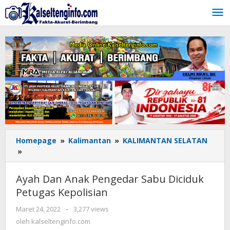
Lewati
ke
konten
Homepage
»
Kalimantan
»
KALIMANTAN SELATAN
»
Ayah
Dan
Anak
Ayah Dan Anak Pengedar Sabu Diciduk
Pengedar
Petugas Kepolisian
Sabu
Diciduk
Maret 24, 2022
oleh
-
3,277 views
Petugas
kalseltenginfo.com
oleh
kalseltenginfo.com
Kepolisian