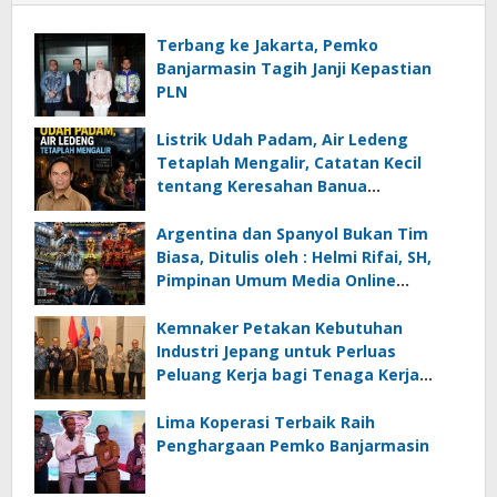
Terbang ke Jakarta, Pemko
Banjarmasin Tagih Janji Kepastian
PLN
Listrik Udah Padam, Air Ledeng
Tetaplah Mengalir, Catatan Kecil
tentang Keresahan Banua
Menghadapi Krisis Energi dan
Ancaman Lingkungan, Oleh : Helmi
Argentina dan Spanyol Bukan Tim
Rifai, SH
Biasa, Ditulis oleh : Helmi Rifai, SH,
Pimpinan Umum Media Online
Kalseltenginfo.com
Kemnaker Petakan Kebutuhan
Industri Jepang untuk Perluas
Peluang Kerja bagi Tenaga Kerja
Indonesia
Lima Koperasi Terbaik Raih
Penghargaan Pemko Banjarmasin