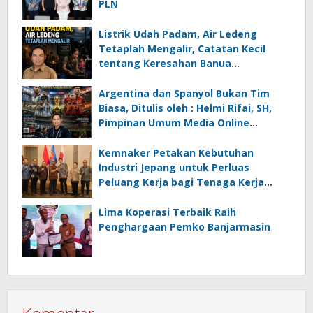
PLN
Listrik Udah Padam, Air Ledeng
Tetaplah Mengalir, Catatan Kecil
tentang Keresahan Banua
Menghadapi Krisis Energi dan
Ancaman Lingkungan, Oleh : Helmi
Argentina dan Spanyol Bukan Tim
Rifai, SH
Biasa, Ditulis oleh : Helmi Rifai, SH,
Pimpinan Umum Media Online
Kalseltenginfo.com
Kemnaker Petakan Kebutuhan
Industri Jepang untuk Perluas
Peluang Kerja bagi Tenaga Kerja
Indonesia
Lima Koperasi Terbaik Raih
Penghargaan Pemko Banjarmasin