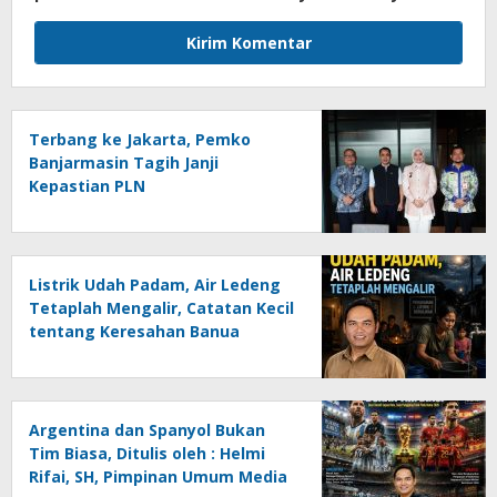
Terbang ke Jakarta, Pemko
Banjarmasin Tagih Janji
Kepastian PLN
Listrik Udah Padam, Air Ledeng
Tetaplah Mengalir, Catatan Kecil
tentang Keresahan Banua
Menghadapi Krisis Energi dan
Ancaman Lingkungan, Oleh :
Helmi Rifai, SH
Argentina dan Spanyol Bukan
Tim Biasa, Ditulis oleh : Helmi
Rifai, SH, Pimpinan Umum Media