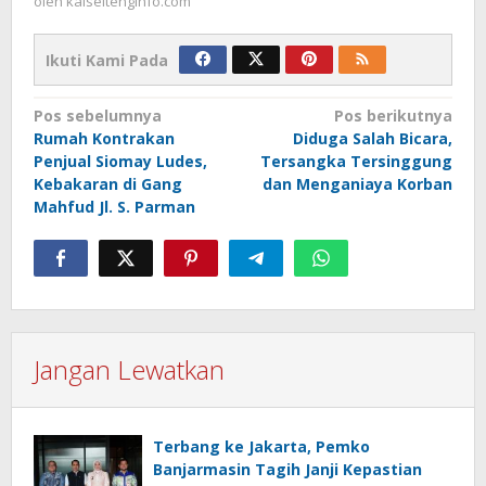
oleh
kalseltenginfo.com
Ikuti Kami Pada
Navigasi
Pos sebelumnya
Pos berikutnya
Rumah Kontrakan
Diduga Salah Bicara,
pos
Penjual Siomay Ludes,
Tersangka Tersinggung
Kebakaran di Gang
dan Menganiaya Korban
Mahfud Jl. S. Parman
Jangan Lewatkan
Terbang ke Jakarta, Pemko
Banjarmasin Tagih Janji Kepastian