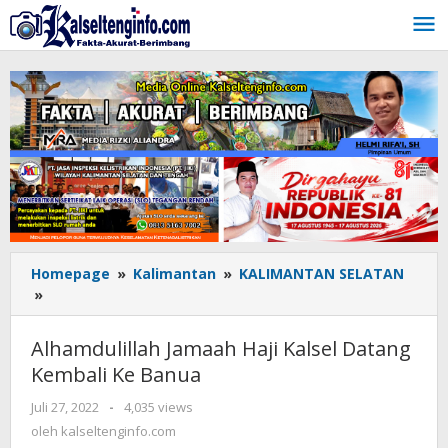
Lewati
ke
konten
Homepage
»
Kalimantan
»
KALIMANTAN SELATAN
»
Alhamdulillah
Jamaah
Haji
Alhamdulillah Jamaah Haji Kalsel Datang
Kalsel
Kembali Ke Banua
Datang
Kembali
Juli 27, 2022
oleh
-
4,035 views
Ke
kalseltenginfo.com
oleh
kalseltenginfo.com
Banua