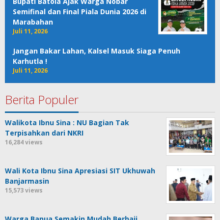
Bupati Batola Ajak Warga Nobar
Semifinal dan Final Piala Dunia 2026 di
Marabahan
Juli 11, 2026
Jangan Bakar Lahan, Kalsel Masuk Siaga Penuh
Karhutla !
Juli 11, 2026
Berita Populer
Walikota Ibnu Sina : NU Bagian Tak
Terpisahkan dari NKRI
16,284 views
Wali Kota Ibnu Sina Apresiasi SIT Ukhuwah
Banjarmasin
15,573 views
Warga Banua Semakin Mudah Berhaji