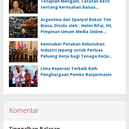
Tetaplah Mengalir, Catatan Kecil
tentang Keresahan Banua
Menghadapi Krisis Energi dan
Ancaman Lingkungan, Oleh : Helmi
Argentina dan Spanyol Bukan Tim
Rifai, SH
Biasa, Ditulis oleh : Helmi Rifai, SH,
Pimpinan Umum Media Online
Kalseltenginfo.com
Kemnaker Petakan Kebutuhan
Industri Jepang untuk Perluas
Peluang Kerja bagi Tenaga Kerja
Indonesia
Lima Koperasi Terbaik Raih
Penghargaan Pemko Banjarmasin
Komentar
Tinggalkan Balasan