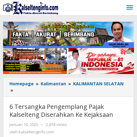
Lewati
ke
konten
Homepage
»
Kalimantan
»
KALIMANTAN SELATAN
»
6
Tersangka
Pengemplang
6 Tersangka Pengemplang Pajak
Pajak
Kalselteng Diserahkan Ke Kejaksaan
Kalselteng
Diserahkan
Januari 10, 2025
oleh
-
2,818 views
Ke
kalseltenginfo.com
oleh
kalseltenginfo.com
Kejaksaan