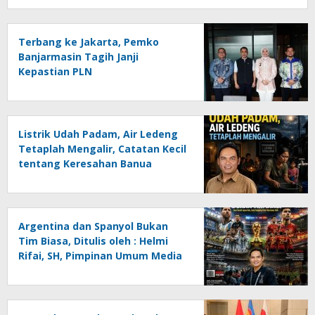
Terbang ke Jakarta, Pemko
Banjarmasin Tagih Janji
Kepastian PLN
Listrik Udah Padam, Air Ledeng
Tetaplah Mengalir, Catatan Kecil
tentang Keresahan Banua
Menghadapi Krisis Energi dan
Ancaman Lingkungan, Oleh :
Helmi Rifai, SH
Argentina dan Spanyol Bukan
Tim Biasa, Ditulis oleh : Helmi
Rifai, SH, Pimpinan Umum Media
Online Kalseltenginfo.com