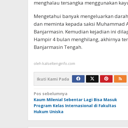
menghalau tersangka menggunakan kayu
Mengetahui banyak mengeluarkan darah
dan meminta kepada saksi Muhammad Al
Banjarmasin. Kemudian kejadian ini dil
Hampir 4 bulan menghilang, akhirnya ter
Banjarmasin Tengah.
oleh
kalseltenginfo.com
Ikuti Kami Pada
Navigasi
Pos sebelumnya
Kaum Milenial Sebentar Lagi Bisa Masuk
pos
Program Kelas Internasional di Fakultas
Hukum Uniska