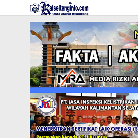
Lewati
ke
konten