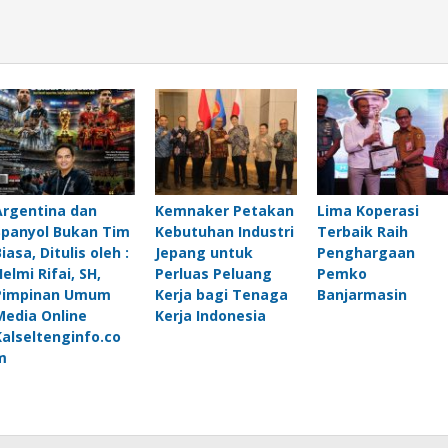
Argentina dan
Kemnaker Petakan
Lima Koperasi
Spanyol Bukan Tim
Kebutuhan Industri
Terbaik Raih
iasa, Ditulis oleh :
Jepang untuk
Penghargaan
elmi Rifai, SH,
Perluas Peluang
Pemko
Pimpinan Umum
Kerja bagi Tenaga
Banjarmasin
Media Online
Kerja Indonesia
Kalseltenginfo.co
m