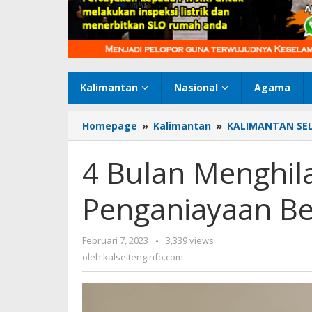
Kalimantan
Nasional
Agama
Homepage
»
Kalimantan
»
KALIMANTAN SE
4 Bulan Menghil
Penganiayaan Ber
Februari 7, 2023
oleh
-
3,339 views
kalseltenginfo.com
oleh
kalseltenginfo.com