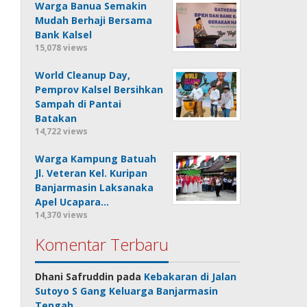
Warga Banua Semakin
Mudah Berhaji Bersama
Bank Kalsel
15,078 views
World Cleanup Day,
Pemprov Kalsel Bersihkan
Sampah di Pantai
Batakan
14,722 views
Warga Kampung Batuah
Jl. Veteran Kel. Kuripan
Banjarmasin Laksanaka
Apel Ucapara…
14,370 views
Komentar Terbaru
Dhani Safruddin
pada
Kebakaran di Jalan
Sutoyo S Gang Keluarga Banjarmasin
Tengah