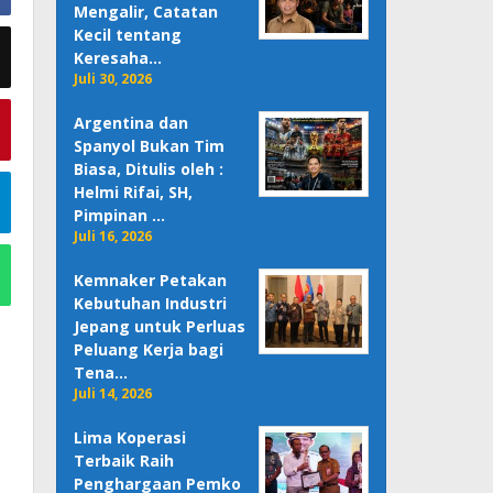
Mengalir, Catatan
Kecil tentang
Keresaha…
Juli 30, 2026
Argentina dan
Spanyol Bukan Tim
Biasa, Ditulis oleh :
Helmi Rifai, SH,
Pimpinan …
Juli 16, 2026
Kemnaker Petakan
Kebutuhan Industri
Jepang untuk Perluas
Peluang Kerja bagi
Tena…
Juli 14, 2026
Lima Koperasi
Terbaik Raih
Penghargaan Pemko