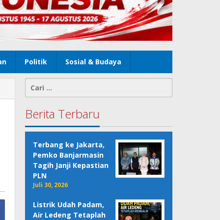
an
Politik
Sosial & Budaya
Cari
untuk:
Berita Terbaru
Terbang ke Jakarta,
Pemko Banjarmasin
Tagih Janji Kepastian
PLN
Juli 30, 2026
Listrik Udah Padam,
Air Ledeng Tetaplah