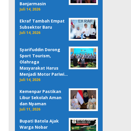
Banjarmasin
Juli 14, 2026
Ekraf Tambah Empat
Subsektor Baru
Juli 14, 2026
Syarifuddin Dorong
Sport Tourism,
Olahraga
Masyarakat Harus
Menjadi Motor Pariwi…
Juli 14, 2026
Kemenpar Pastikan
Libur Sekolah Aman
dan Nyaman
Juli 11, 2026
Bupati Batola Ajak
Warga Nobar