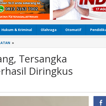
Hukum & Kriminal
Olahraga
Otomatif
Pendidik
LATAN
»
4
Bulan
Menghilang,
ang, Tersangka
Tersangka
Penganiayaan
hasil Diringkus
Berhasil
Diringkus