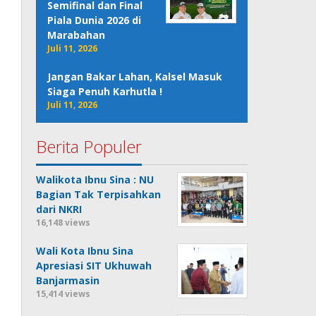
Semifinal dan Final
Piala Dunia 2026 di
Marabahan
Juli 11, 2026
Jangan Bakar Lahan, Kalsel Masuk
Siaga Penuh Karhutla !
Juli 11, 2026
Berita Populer
Walikota Ibnu Sina : NU
Bagian Tak Terpisahkan
dari NKRI
16,148 views
Wali Kota Ibnu Sina
Apresiasi SIT Ukhuwah
Banjarmasin
15,414 views