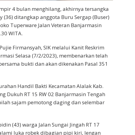
mpir 4 bulan menghilang, akhirnya tersangka
y (36) ditangkap anggota Buru Sergap (Buser)
Toko Tuperware Jalan Veteran Banjarmasin
6.30 WITA.
jie Firmansyah, SIK melalui Kanit Reskrim
firmasi Selasa (7/2/2023), membenarkan telah
ersama bukti dan akan dikenakan Pasal 351
urahan Handil Bakti Kecamatan Alalak Kab.
rang Dukuh RT 15 RW 02 Banjarmasin Tengah
bilah sajam pemotong daging dan selembar
din (43) warga Jalan Sungai Jingah RT 17
ami luka robek dibagian pipi kiri, lengan