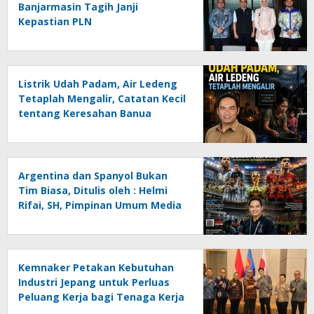
Banjarmasin Tagih Janji
Kepastian PLN
Listrik Udah Padam, Air Ledeng
Tetaplah Mengalir, Catatan Kecil
tentang Keresahan Banua
Menghadapi Krisis Energi dan
Ancaman Lingkungan, Oleh :
Helmi Rifai, SH
Argentina dan Spanyol Bukan
Tim Biasa, Ditulis oleh : Helmi
Rifai, SH, Pimpinan Umum Media
Online Kalseltenginfo.com
Kemnaker Petakan Kebutuhan
Industri Jepang untuk Perluas
Peluang Kerja bagi Tenaga Kerja
Indonesia