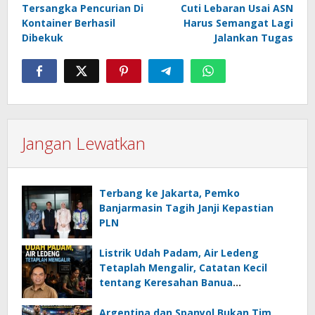
Tersangka Pencurian Di
Cuti Lebaran Usai ASN
pos
Kontainer Berhasil
Harus Semangat Lagi
Dibekuk
Jalankan Tugas
Jangan Lewatkan
Terbang ke Jakarta, Pemko
Banjarmasin Tagih Janji Kepastian
PLN
Listrik Udah Padam, Air Ledeng
Tetaplah Mengalir, Catatan Kecil
tentang Keresahan Banua
Menghadapi Krisis Energi dan
Ancaman Lingkungan, Oleh : Helmi
Argentina dan Spanyol Bukan Tim