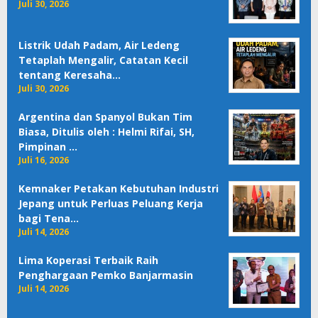
Juli 30, 2026
Listrik Udah Padam, Air Ledeng
Tetaplah Mengalir, Catatan Kecil
tentang Keresaha…
Juli 30, 2026
Argentina dan Spanyol Bukan Tim
Biasa, Ditulis oleh : Helmi Rifai, SH,
Pimpinan …
Juli 16, 2026
Kemnaker Petakan Kebutuhan Industri
Jepang untuk Perluas Peluang Kerja
bagi Tena…
Juli 14, 2026
Lima Koperasi Terbaik Raih
Penghargaan Pemko Banjarmasin
Juli 14, 2026