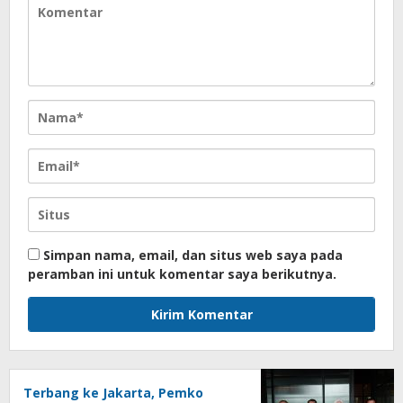
Simpan nama, email, dan situs web saya pada
peramban ini untuk komentar saya berikutnya.
Terbang ke Jakarta, Pemko