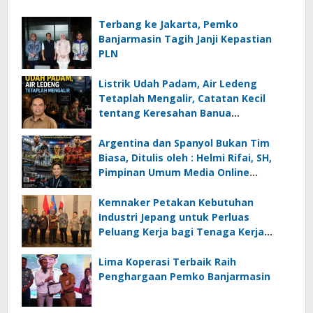
Terbang ke Jakarta, Pemko
Banjarmasin Tagih Janji Kepastian
PLN
Listrik Udah Padam, Air Ledeng
Tetaplah Mengalir, Catatan Kecil
tentang Keresahan Banua
Menghadapi Krisis Energi dan
Ancaman Lingkungan, Oleh : Helmi
Argentina dan Spanyol Bukan Tim
Rifai, SH
Biasa, Ditulis oleh : Helmi Rifai, SH,
Pimpinan Umum Media Online
Kalseltenginfo.com
Kemnaker Petakan Kebutuhan
Industri Jepang untuk Perluas
Peluang Kerja bagi Tenaga Kerja
Indonesia
Lima Koperasi Terbaik Raih
Penghargaan Pemko Banjarmasin