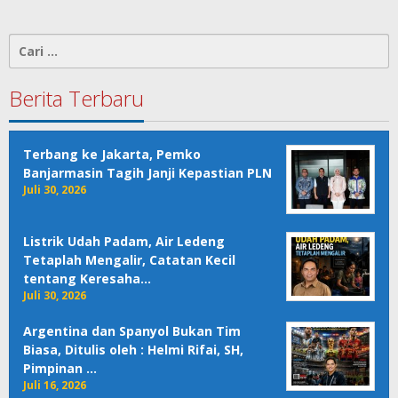
Cari
untuk:
Berita Terbaru
Terbang ke Jakarta, Pemko
Banjarmasin Tagih Janji Kepastian PLN
Juli 30, 2026
Listrik Udah Padam, Air Ledeng
Tetaplah Mengalir, Catatan Kecil
tentang Keresaha…
Juli 30, 2026
Argentina dan Spanyol Bukan Tim
Biasa, Ditulis oleh : Helmi Rifai, SH,
Pimpinan …
Juli 16, 2026