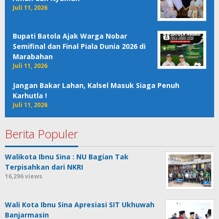
Juli 11, 2026
Bupati Batola Ajak Warga Nobar
Semifinal dan Final Piala Dunia 2026 di
Marabahan
Juli 11, 2026
Jangan Bakar Lahan, Kalsel Masuk Siaga Penuh
Karhutla !
Juli 11, 2026
Berita Populer
Walikota Ibnu Sina : NU Bagian Tak
Terpisahkan dari NKRI
16,296 views
Wali Kota Ibnu Sina Apresiasi SIT Ukhuwah
Banjarmasin