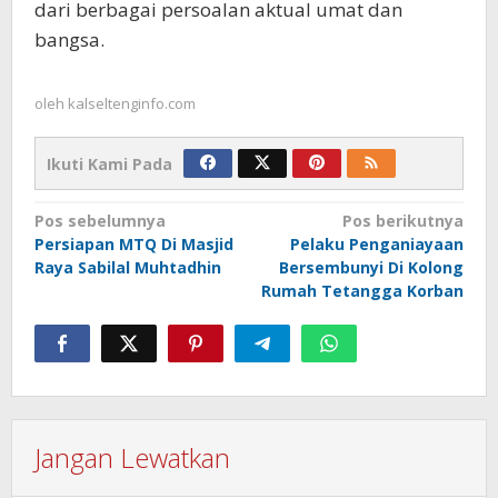
dari berbagai persoalan aktual umat dan
bangsa.
oleh
kalseltenginfo.com
Ikuti Kami Pada
Navigasi
Pos sebelumnya
Pos berikutnya
Persiapan MTQ Di Masjid
Pelaku Penganiayaan
pos
Raya Sabilal Muhtadhin
Bersembunyi Di Kolong
Rumah Tetangga Korban
Jangan Lewatkan