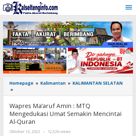
Lewati
ke
konten
Homepage
»
Kalimantan
»
KALIMANTAN SELATAN
»
Wapres
Ma’aruf
Amin
Wapres Ma’aruf Amin : MTQ
:
Mengedukasi Umat Semakin Mencintai
MTQ
Al-Quran
Mengedukasi
Umat
Oktober 13, 2022
oleh
-
12,526 views
Semakin