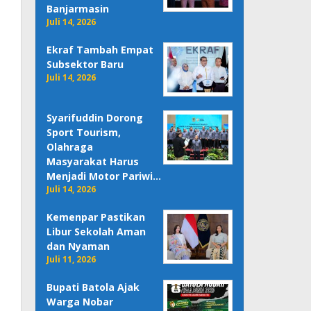
Banjarmasin
Juli 14, 2026
Ekraf Tambah Empat
Subsektor Baru
Juli 14, 2026
Syarifuddin Dorong
Sport Tourism,
Olahraga
Masyarakat Harus
Menjadi Motor Pariwi…
Juli 14, 2026
Kemenpar Pastikan
Libur Sekolah Aman
dan Nyaman
Juli 11, 2026
Bupati Batola Ajak
Warga Nobar