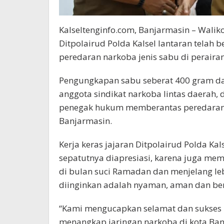
Kalseltenginfo.com, Banjarmasin – Wali
Ditpolairud Polda Kalsel lantaran telah
peredaran narkoba jenis sabu di perairan 
Pengungkapan sabu seberat 400 gram d
anggota sindikat narkoba lintas daerah,
penegak hukum memberantas peredaran 
Banjarmasin.
Kerja keras jajaran Ditpolairud Polda Ka
sepatutnya diapresiasi, karena juga mem
di bulan suci Ramadan dan menjelang leb
diinginkan adalah nyaman, aman dan ber
“Kami mengucapkan selamat dan sukses 
menangkap jaringan narkoba di kota Ban