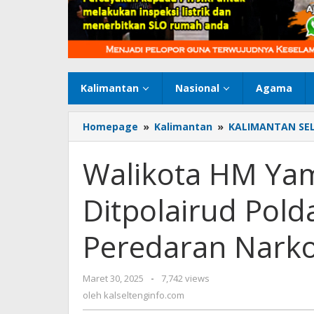
Kalimantan
Nasional
Agama
Homepage
»
Kalimantan
»
KALIMANTAN SE
Walikota HM Yam
Ditpolairud Pold
Peredaran Narko
Maret 30, 2025
oleh
-
7,742 views
kalseltenginfo.com
oleh
kalseltenginfo.com