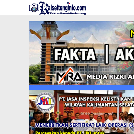
Lewati
ke
konten