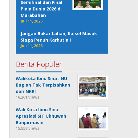
Semifinal dan Final
Piala Dunia 2026 di
Marabahan
Juli 11, 2026
Jangan Bakar Lahan, Kalsel Masuk
Siaga Penuh Karhutla !
Juli 11, 2026
Berita Populer
Walikota Ibnu Sina : NU
Bagian Tak Terpisahkan
dari NKRI
16,261 views
Wali Kota Ibnu Sina
Apresiasi SIT Ukhuwah
Banjarmasin
15,558 views