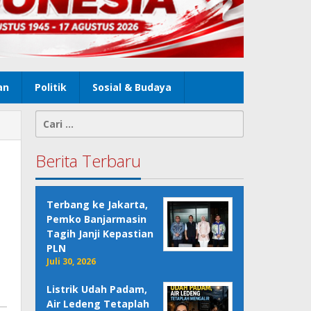
an
Politik
Sosial & Budaya
Cari
untuk:
Berita Terbaru
Terbang ke Jakarta,
Pemko Banjarmasin
Tagih Janji Kepastian
PLN
Juli 30, 2026
Listrik Udah Padam,
Air Ledeng Tetaplah