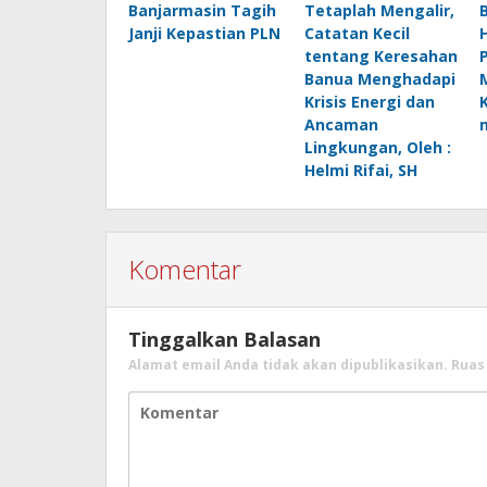
Banjarmasin Tagih
Tetaplah Mengalir,
B
Janji Kepastian PLN
Catatan Kecil
H
tentang Keresahan
Banua Menghadapi
Krisis Energi dan
Ancaman
Lingkungan, Oleh :
Helmi Rifai, SH
Komentar
Tinggalkan Balasan
Alamat email Anda tidak akan dipublikasikan.
Ruas