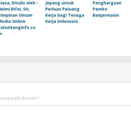
iasa, Ditulis oleh :
Jepang untuk
Penghargaan
elmi Rifai, SH,
Perluas Peluang
Pemko
Pimpinan Umum
Kerja bagi Tenaga
Banjarmasin
Media Online
Kerja Indonesia
Kalseltenginfo.co
m
 yang wajib ditandai
*