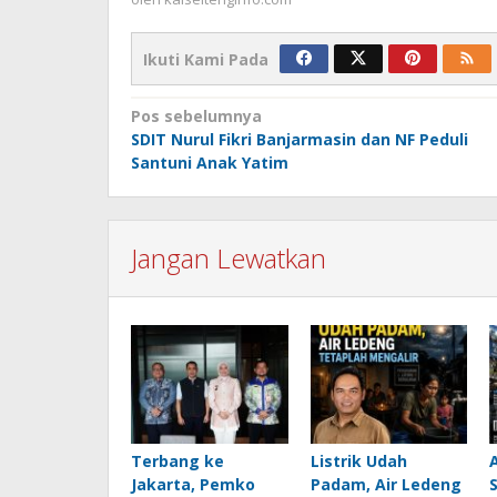
Ikuti Kami Pada
Navigasi
Pos sebelumnya
SDIT Nurul Fikri Banjarmasin dan NF Peduli
pos
Santuni Anak Yatim
Jangan Lewatkan
Terbang ke
Listrik Udah
Jakarta, Pemko
Padam, Air Ledeng