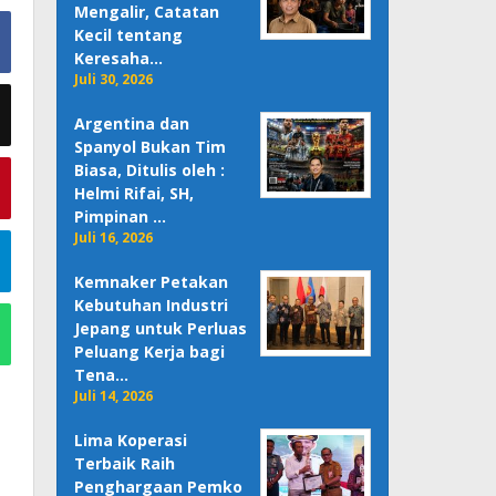
Mengalir, Catatan
Kecil tentang
Keresaha…
Juli 30, 2026
Argentina dan
Spanyol Bukan Tim
Biasa, Ditulis oleh :
Helmi Rifai, SH,
Pimpinan …
Juli 16, 2026
Kemnaker Petakan
Kebutuhan Industri
Jepang untuk Perluas
Peluang Kerja bagi
Tena…
Juli 14, 2026
Lima Koperasi
Terbaik Raih
Penghargaan Pemko