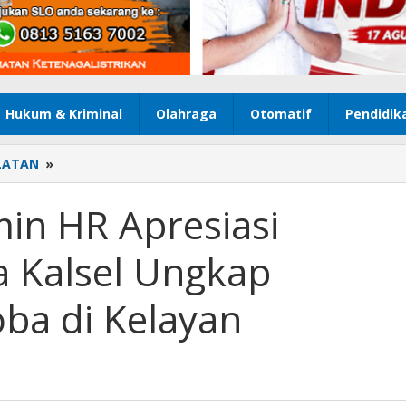
Hukum & Kriminal
Olahraga
Otomatif
Pendidik
LATAN
»
Walikota
HM
Yamin
in HR Apresiasi
HR
Apresiasi
a Kalsel Ungkap
Ditpolairud
Polda
Kalsel
ba di Kelayan
Ungkap
Peredaran
Narkoba
di
Kelayan