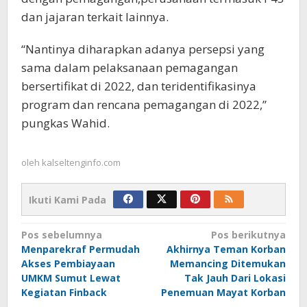
dan jajaran terkait lainnya.
“Nantinya diharapkan adanya persepsi yang
sama dalam pelaksanaan pemagangan
bersertifikat di 2022, dan teridentifikasinya
program dan rencana pemagangan di 2022,”
pungkas Wahid.
oleh
kalseltenginfo.com
Ikuti Kami Pada
Navigasi
Pos sebelumnya
Pos berikutnya
Menparekraf Permudah
Akhirnya Teman Korban
pos
Akses Pembiayaan
Memancing Ditemukan
UMKM Sumut Lewat
Tak Jauh Dari Lokasi
Kegiatan Finback
Penemuan Mayat Korban