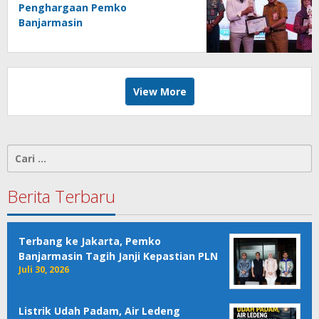
Penghargaan Pemko
Banjarmasin
View More
Cari
untuk:
Berita Terbaru
Terbang ke Jakarta, Pemko
Banjarmasin Tagih Janji Kepastian PLN
Juli 30, 2026
Listrik Udah Padam, Air Ledeng