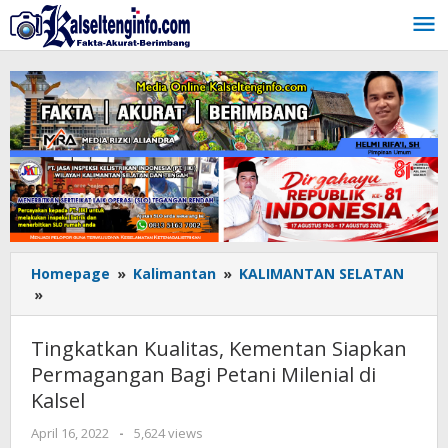
Lewati
ke
konten
Homepage
»
Kalimantan
»
KALIMANTAN SELATAN
»
Tingkatkan
Kualitas,
Kementan
Tingkatkan Kualitas, Kementan Siapkan
Siapkan
Permagangan Bagi Petani Milenial di
Permagangan
Kalsel
Bagi
Petani
April 16, 2022
oleh
-
5,624 views
Milenial