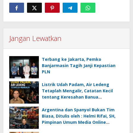
Jangan Lewatkan
Terbang ke Jakarta, Pemko
Banjarmasin Tagih Janji Kepastian
PLN
Listrik Udah Padam, Air Ledeng
Tetaplah Mengalir, Catatan Kecil
tentang Keresahan Banua
Menghadapi Krisis Energi dan
Ancaman Lingkungan, Oleh : Helmi
Argentina dan Spanyol Bukan Tim
Rifai, SH
Biasa, Ditulis oleh : Helmi Rifai, SH,
Pimpinan Umum Media Online
Kalseltenginfo.com