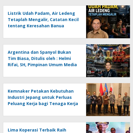
Listrik Udah Padam, Air Ledeng
Tetaplah Mengalir, Catatan Kecil
tentang Keresahan Banua
Menghadapi Krisis Energi dan
Ancaman Lingkungan, Oleh :
Helmi Rifai, SH
Argentina dan Spanyol Bukan
Tim Biasa, Ditulis oleh : Helmi
Rifai, SH, Pimpinan Umum Media
Online Kalseltenginfo.com
Kemnaker Petakan Kebutuhan
Industri Jepang untuk Perluas
Peluang Kerja bagi Tenaga Kerja
Indonesia
Lima Koperasi Terbaik Raih